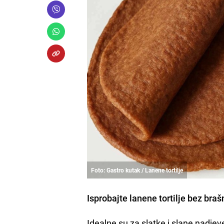
Foto: Gastro kutak / Lanene tortilje
Isprobajte lanene tortilje bez bra
Idealne su za slatke i slane nadjev