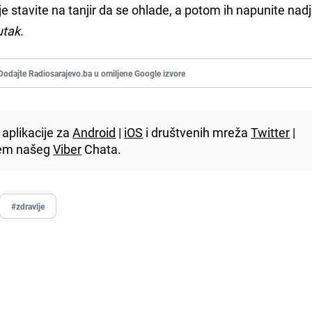
ilje stavite na tanjir da se ohlade, a potom ih napunite na
utak.
Dodajte Radiosarajevo.ba u omiljene Google izvore
aplikacije za
Android
|
iOS
i društvenih mreža
Twitter
|
utem našeg
Viber
Chata.
#zdravlje