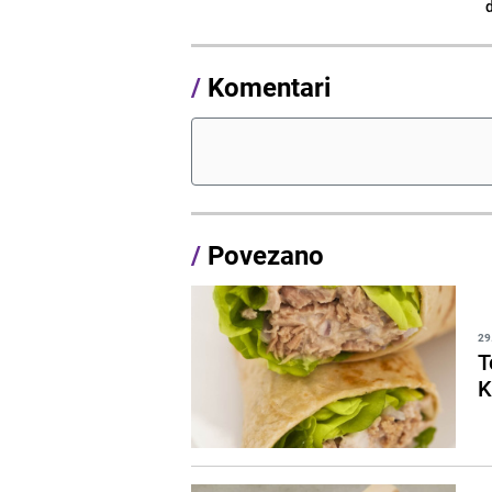
/
Komentari
/
Povezano
29
T
K