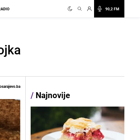
RADIO
90,2 FM
ojka
osarajevo.ba
/
Najnovije