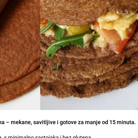
šna – mekane, savitljive i gotove za manje od 15 minuta.
e, s minimalno sastojaka i bez glutena.