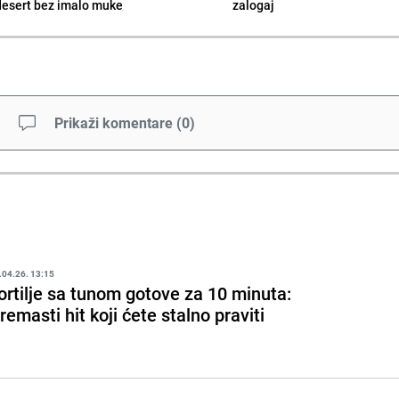
desert bez imalo muke
zalogaj
Prikaži komentare
(
0
)
.04.26. 13:15
ortilje sa tunom gotove za 10 minuta:
remasti hit koji ćete stalno praviti