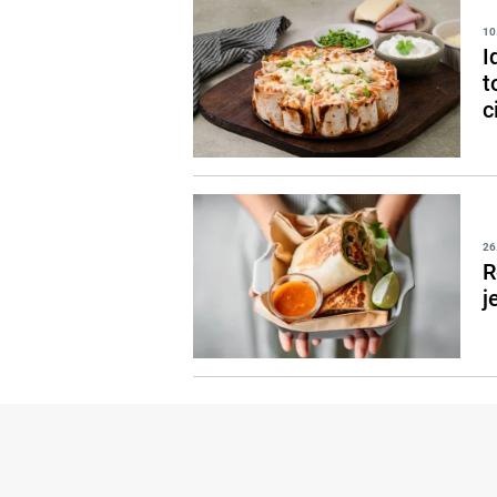
10
I
t
c
26
R
j