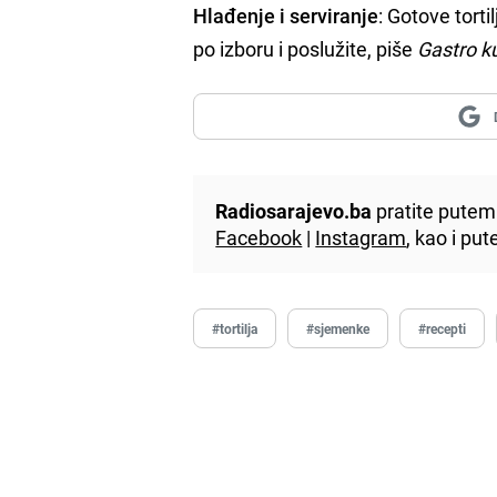
Hlađenje i serviranje
: Gotove tort
po izboru i poslužite, piše
Gastro k
Radiosarajevo.ba
pratite putem 
Facebook
|
Instagram
, kao i p
#tortilja
#sjemenke
#recepti