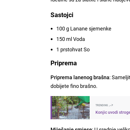
Sastojci
100 g Lanane sjemenke
150 ml Voda
1 prstohvat So
Priprema
Priprema lanenog brašna
: Samelj
dobijete fino brašno.
TRENDING
Konjic uvodi stroge
Miješanje smjese
: U srednje velik