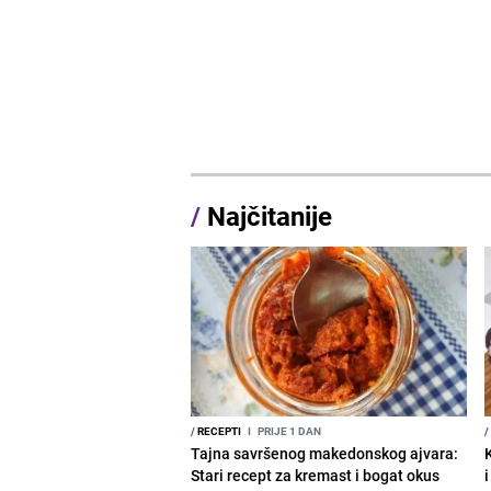
/
Najčitanije
/
RECEPTI
I
PRIJE 1 DAN
/
Tajna savršenog makedonskog ajvara:
Stari recept za kremast i bogat okus