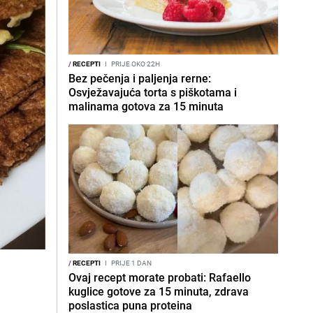
/
RECEPTI
I
PRIJE OKO 22H
Bez pečenja i paljenja rerne:
Osvježavajuća torta s piškotama i
malinama gotova za 15 minuta
/
RECEPTI
I
PRIJE 1 DAN
Ovaj recept morate probati: Rafaello
kuglice gotove za 15 minuta, zdrava
poslastica puna proteina