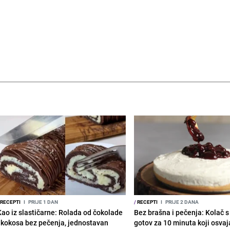
RECEPTI
I
PRIJE 1 DAN
/
RECEPTI
I
PRIJE 2 DANA
Kao iz slastičarne: Rolada od čokolade
Bez brašna i pečenja: Kolač 
i kokosa bez pečenja, jednostavan
gotov za 10 minuta koji osvaj