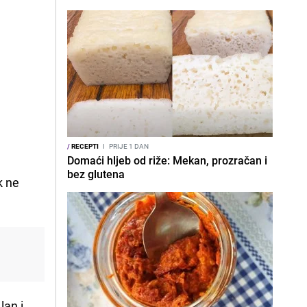
/
RECEPTI
I
PRIJE 1 DAN
Domaći hljeb od riže: Mekan, prozračan i
bez glutena
k ne
lan i