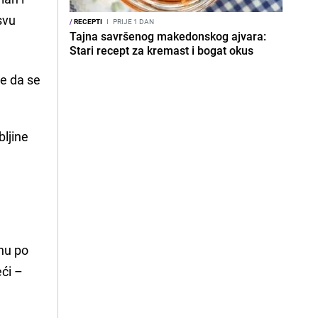
svu
/
RECEPTI
I
PRIJE 1 DAN
Tajna savršenog makedonskog ajvara:
Stari recept za kremast i bogat okus
te da se
bljine
dnu po
ći –