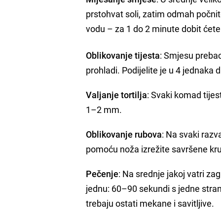
prstohvat soli, zatim odmah počni
vodu – za 1 do 2 minute dobit ćet
Oblikovanje tijesta
: Smjesu prebaci
prohladi. Podijelite je u 4 jednaka d
Valjanje tortilja
: Svaki komad tijes
1–2 mm.
Oblikovanje rubova
: Na svaki razv
pomoću noža izrežite savršene krugov
Pečenje
: Na srednje jakoj vatri za
jednu: 60–90 sekundi s jedne stra
trebaju ostati mekane i savitljive.