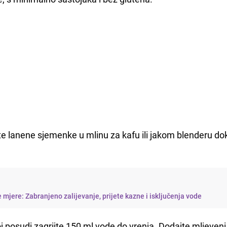
ite lanene sjemenke u mlinu za kafu ili jakom blenderu do
 mjere: Zabranjeno zalijevanje, prijete kazne i isključenja vode
oj posudi zagrijte 150 ml vode do vrenja. Dodajte mljeveni 