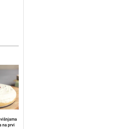
s višnjama
a na prvi