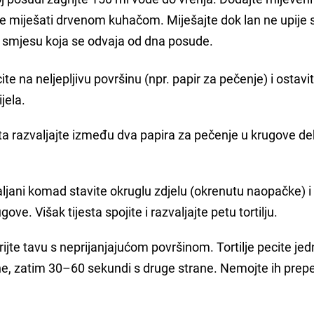
te miješati drvenom kuhačom. Miješajte dok lan ne upije 
e smjesu koja se odvaja od dna posude.
te na neljepljivu površinu (npr. papir za pečenje) i ostavi
ijela.
ta razvaljajte između dva papira za pečenje u krugove de
aljani komad stavite okruglu zdjelu (okrenutu naopačke) i
e. Višak tijesta spojite i razvaljajte petu tortilju.
grijte tavu s neprijanjajućom površinom. Tortilje pecite je
ne, zatim 30–60 sekundi s druge strane. Nemojte ih prepe