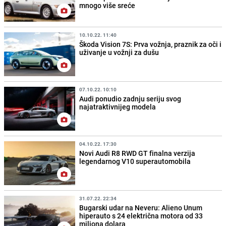
mnogo više sreće
10.10.22. 11:40
Škoda Vision 7S: Prva vožnja, praznik za oči i
uživanje u vožnji za dušu
07.10.22. 10:10
Audi ponudio zadnju seriju svog
najatraktivnijeg modela
04.10.22. 17:30
Novi Audi R8 RWD GT finalna verzija
legendarnog V10 superautomobila
31.07.22. 22:34
Bugarski udar na Neveru: Alieno Unum
hiperauto s 24 električna motora od 33
miliona dolara