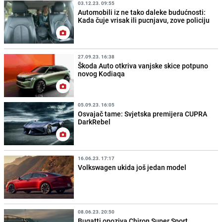
03.12.23. 09:55
Automobili iz ne tako daleke budućnosti:
Kada čuje vrisak ili pucnjavu, zove policiju
27.09.23. 16:38
Škoda Auto otkriva vanjske skice potpuno
novog Kodiaqa
05.09.23. 16:05
Osvajač tame: Svjetska premijera CUPRA
DarkRebel
16.06.23. 17:17
Volkswagen ukida još jedan model
08.06.23. 20:50
Bugatti opoziva Chiron Super Sport