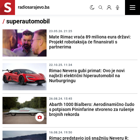
Otvor
/
superautomobil
23.05.26. 21:25
Mate Rimac vraća 89 miliona eura državi:
Projekt robotaksija će finansirati s
partnerima
22.10.25. 11:34
Rimac Nevera gubi primat: Ovo je novi
najbrži električni hiperautomobil na
Nurburgringu
26.08.24. 15:45
Abarth 1000 Bialbero: Aerodinamično čudo
s potpisom Pininfarine stvoreno za rušenje
brojnih rekorda
16.08.24. 19:50
Rimac predstavio još snažniju Neveru R: