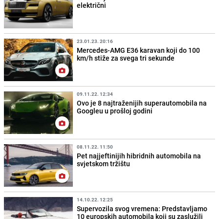
električni
23.01.23. 20:16
Mercedes-AMG E36 karavan koji do 100
km/h stiže za svega tri sekunde
09.11.22. 12:34
Ovo je 8 najtraženijih superautomobila na
Googleu u prošloj godini
08.11.22. 11:50
Pet najjeftinijih hibridnih automobila na
svjetskom tržištu
14.10.22. 12:25
Supervozila svog vremena: Predstavljamo
10 europskih automobila koji su zaslužili