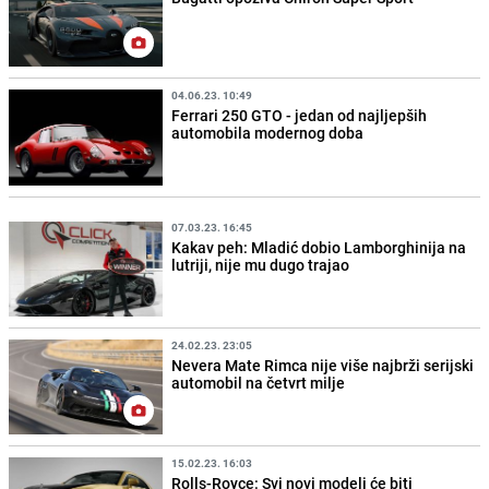
04.06.23. 10:49
Ferrari 250 GTO - jedan od najljepših
automobila modernog doba
07.03.23. 16:45
Kakav peh: Mladić dobio Lamborghinija na
lutriji, nije mu dugo trajao
24.02.23. 23:05
Nevera Mate Rimca nije više najbrži serijski
automobil na četvrt milje
15.02.23. 16:03
Rolls-Royce: Svi novi modeli će biti