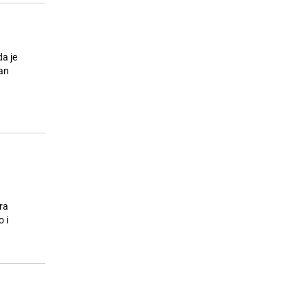
a je
ran
ra
 i