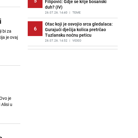
5
Filipović: Gdje se krije bosanski
duh? (IV)
26.07.26. 14:40
|
TEME
i
Otac koji je osvojio srca gledalaca:
6
Gurajući dječija kolica pretrčao
i bi za
Tuzlansku noćnu peticu
ja je ovaj
26.07.26. 14:52
|
VIDEO
Kolektiv bolnice u Zenici se
7
oprostio od Melihe Čaušević:
"Svakodnevno je pomjerala
granice"
26.07.26. 15:08
|
BOSNA I HERCEGOVINA
Članovi GSS-a Zenica u tišini čekaju
8
vijesti: "Ovo je tragedija, bili su
iskusni planinari"
Ovo je
26.07.26. 15:21
|
BOSNA I HERCEGOVINA
Alisi u
Ruski alpinista otkrio mogući uzrok
9
pogibije Zeničana na Elbrusu:
Jedna odluka bila je kobna
26.07.26. 15:31
|
SVIJET
o