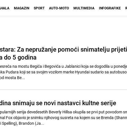
HALA
MAGAZIN
SPORT
AUTO-MOTO
MULTIMEDIA
INFOGRAFIKE
tara: Za nepružanje pomoći snimatelju prijet
a do 5 godina
sreća na mostu Begića i Begovića u Jablanici koja se dogodila u ponedje
enka Pudara koji se sa svojim vozilom marke Hyundai sudario sa autobusom. Poz
kod mosta Be...
ina snimaju se novi nastavci kultne serije
pularnijih serija devedesetih Beverly Hillsa okupila se prvi put povodom s
nal Fox objavio je snimku njihovog susreta na kojem su se Brenda (Shan
 Spelling), Brandon (Ja...