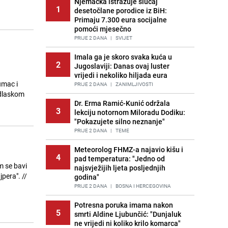
Njemačka istražuje slučaj
1
desetočlane porodice iz BiH:
Primaju 7.300 eura socijalne
pomoći mjesečno
PRIJE 2 DANA
|
SVIJET
Imala ga je skoro svaka kuća u
2
Jugoslaviji: Danas ovaj luster
vrijedi i nekoliko hiljada eura
umac i
PRIJE 2 DANA
|
ZANIMLJIVOSTI
odlaskom
Dr. Erma Ramić-Kunić održala
3
lekciju notornom Miloradu Dodiku:
"Pokazujete silno neznanje"
PRIJE 2 DANA
|
TEME
Meteorolog FHMZ-a najavio kišu i
4
pad temperatura: "Jedno od
m se bavi
najsvježijih ljeta posljednjih
era". //
godina"
PRIJE 2 DANA
|
BOSNA I HERCEGOVINA
Potresna poruka imama nakon
5
smrti Aldine Ljubunčić: "Dunjaluk
ne vrijedi ni koliko krilo komarca"