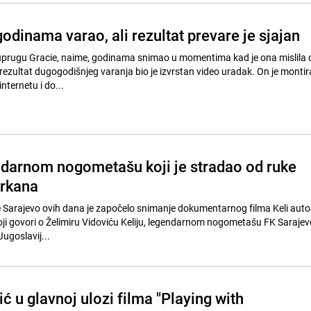
godinama varao, ali rezultat prevare je sjajan
suprugu Gracie, naime, godinama snimao u momentima kad je ona mislila d
 a rezultat dugogodišnjeg varanja bio je izvrstan video uradak. On je monti
internetu i do...
ndarnom nogometašu koji je stradao od ruke
Arkana
ije Sarajevo ovih dana je započelo snimanje dokumentarnog filma Keli auto
i govori o Želimiru Vidoviću Keliju, legendarnom nogometašu FK Sarajevo
Jugoslavij...
 u glavnoj ulozi filma "Playing with