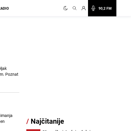
RADIO
90,2 FM
i
ljak
nat
nimanja
/
Najčitanije
nen