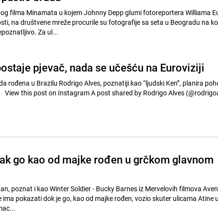
vog filma Minamata u kojem Johnny Depp glumi fotoreportera Williama 
osti, na društvene mreže procurile su fotografije sa seta u Beogradu na k
oznatljivo. Za ul...
ostaje pjevač, nada se učešću na Euroviziji
jezda rođena u Brazilu Rodrigo Alves, poznatiji kao “ljudski Ken”, planira po
muzičku industriju. View this post on Instagram A post shared by Rodrigo Alves (@rodri
ak go kao od majke rođen u grčkom glavnom
n, poznat i kao Winter Soldier - Bucky Barnes iz Mervelovih filmova Aven
e ima pokazati dok je go, kao od majke rođen, vozio skuter ulicama Atine u
mac...