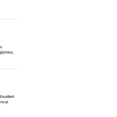
Dua Lipa otvorila biblioteku
15
zabranjenih knjiga u čuvenoj
knjižari u Portugalu
26.07.26. 16:01
|
MUZIKA/FILM/LEKTIRA
on
Excellent
no je