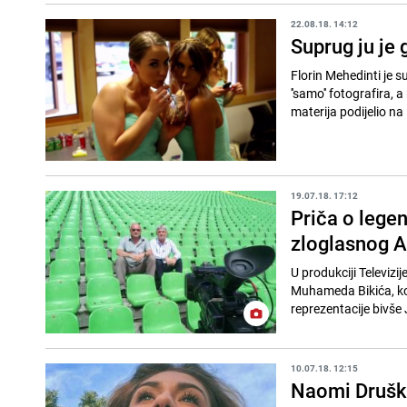
22.08.18. 14:12
Suprug ju je 
Florin Mehedinti je 
''samo'' fotografira,
materija podijelio na 
19.07.18. 17:12
Priča o lege
zloglasnog 
U produkciji Televiz
Muhameda Bikića, koj
reprezentacije bivše 
10.07.18. 12:15
Naomi Druškić