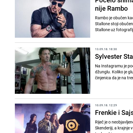
nije Rambo
Rambo je obučen kao 
Stallone stoji obučen
13.09.18. 18:30
Sylvester Sta
Na Instagramu je pod
džunglu. Koliko je g
činjenica da je na tren
10.09.18. 12:29
Frenkie i Saj
Riječ je o neobjavlje
Skenderiji, a krajnje