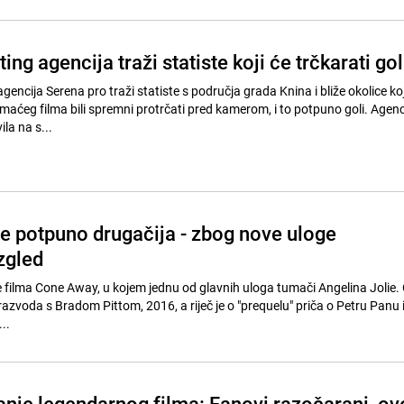
ing agencija traži statiste koji će trčkarati gol
agencija Serena pro traži statiste s područja grada Knina i bliže okolice koj
aćeg filma bili spremni protrčati pred kamerom, i to potpuno goli. Agenci
ila na s...
ie potpuno drugačija - zbog nove uloge
zgled
 filma Cone Away, u kojem jednu od glavnih uloga tumači Angelina Jolie. 
azvoda s Bradom Pittom, 2016, a riječ je o "prequelu" priča o Petru Panu i 
n k...
nje legendarnog filma: Fanovi razočarani, ov