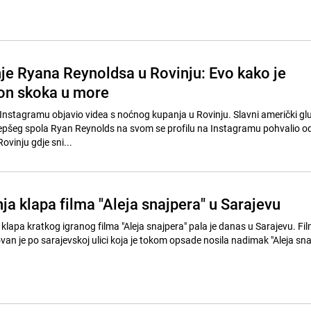
e Ryana Reynoldsa u Rovinju: Evo kako je
on skoka u more
Instagramu objavio videa s noćnog kupanja u Rovinju. Slavni američki gl
ljepšeg spola Ryan Reynolds na svom se profilu na Instagramu pohvalio 
vinju gdje sni...
ja klapa filma "Aleja snajpera" u Sarajevu
klapa kratkog igranog filma "Aleja snajpera" pala je danas u Sarajevu. Fil
an je po sarajevskoj ulici koja je tokom opsade nosila nadimak "Aleja snajp