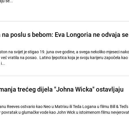
ju se...
na poslu s bebom: Eva Longoria ne odvaja se
ton na svijet je stigao 19. juna ove godine, a svega nekoliko mjeseci nak
ljepotica koja je svoju karijeru započela kao glumica,
i...
manja trećeg dijela "Johna Wicka" ostavljaju
nu Reeves ostvario kao Neo u Matrixu ili Teda Logana u filmu Bill & Ted's 
v povratak u glumačke vode kao John Wick u istoimenom filmu nevjerovat