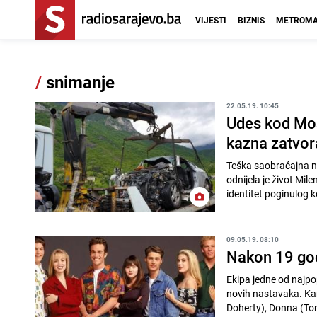
VIJESTI
BIZNIS
METROMA
/
snimanje
22.05.19. 10:45
Udes kod Mos
kazna zatvor
Teška saobraćajna ne
odnijela je život Mil
identitet poginulog 
09.05.19. 08:10
Nakon 19 god
Ekipa jedne od najpo
novih nastavaka. Ka
Doherty), Donna (Tori