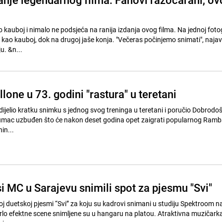
kauboj i nimalo ne podsjeća na ranija izdanja ovog filma. Na jednoj fotog
 kao kauboj, dok na drugoj jaše konja. "Večeras počinjemo snimati", najavi
Stallone uz fotografiju. &n...
llone u 73. godini "rastura" u teretani
ijelio kratku snimku s jednog svog treninga u teretani i poručio Dobrodošl
lumac uzbuđen što će nakon deset godina opet zaigrati popularnog Ramba
in...
si MC u Sarajevu snimili spot za pjesmu "Svi"
noj duetskoj pjesmi “Svi” za koju su kadrovi snimani u studiju Spektroom n
 vrlo efektne scene snimljene su u hangaru na platou. Atraktivna muzičarka