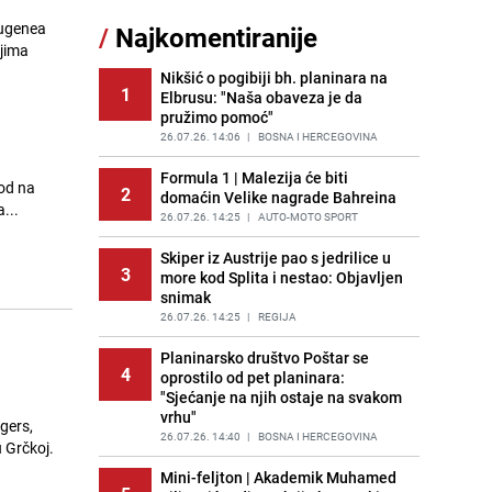
Eugenea
/
Najkomentiranije
Lažne novčanice preplavljuju
ojima
11
tržište: Ove eure najčešće
pokušavaju podvaliti
Nikšić o pogibiji bh. planinara na
1
Elbrusu: "Naša obaveza je da
PRIJE OKO 22H
|
SVIJET
pružimo pomoć"
Imate tikvice i piletinu? Napravite
26.07.26. 14:06
|
BOSNA I HERCEGOVINA
12
ovaj brzi ručak iz jedne tave
Formula 1 | Malezija će biti
PRIJE 1 DAN
|
RECEPTI
hod na
2
domaćin Velike nagrade Bahreina
goa...
Recept za brze uštipke: Ne upijaju
26.07.26. 14:25
|
AUTO-MOTO SPORT
13
ulje i gotovi su za 30 minuta
Skiper iz Austrije pao s jedrilice u
PRIJE 1 DAN
|
RECEPTI
3
more kod Splita i nestao: Objavljen
snimak
Jedan od najvećih gradova nije na
14
listi: Ovo su lokacije prvih Lidl
26.07.26. 14:25
|
REGIJA
prodavnica u BiH
Planinarsko društvo Poštar se
PRIJE 1 DAN
|
BOSNA I HERCEGOVINA
4
oprostilo od pet planinara:
"Sjećanje na njih ostaje na svakom
Užas u bh. susjedstvu, mladići
15
vrhu"
bludničili nad maloljetnicom i sve
gers,
snimali: "Stari te gleda u lajvu"
26.07.26. 14:40
|
BOSNA I HERCEGOVINA
 Grčkoj.
PRIJE 2 DANA
|
REGIJA
Mini-feljton | Akademik Muhamed