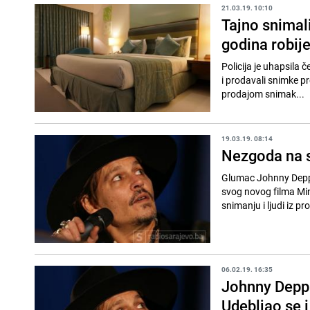
21.03.19. 10:10
Tajno snimali
godina robij
Policija je uhapsila 
i prodavali snimke pr
prodajom snimak...
19.03.19. 08:14
Nezgoda na s
Glumac Johnny Depp 
svog novog filma Min
snimanju i ljudi iz pr
06.02.19. 16:35
Johnny Depp 
Udebljao se i