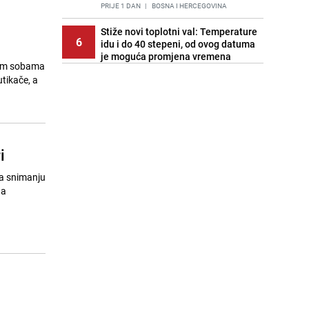
PRIJE 1 DAN
|
BOSNA I HERCEGOVINA
Stiže novi toplotni val: Temperature
6
idu i do 40 stepeni, od ovog datuma
je moguća promjena vremena
skim sobama
PRIJE OKO 20H
|
BOSNA I HERCEGOVINA
utikače, a
Cijela regija čeka njegovu
7
progonozu: Poznati meteorolog
najavljuje veću promjenu vremena
PRIJE 1 DAN
|
REGIJA
i
Stručnjaci upozoravaju: Izrael ulaže
8
milione kako bi utjecao na
na snimanju
odgovore ChatGPT-a o Gazi
na
PRIJE 2 DANA
|
SVIJET
Kako očistiti staklo od tuš-kabina:
9
Jednostavni savjeti za očuvanje
sjaja
PRIJE 2 DANA
|
ŽIVOT I STIL
Pratite uživo | Nevrijeme zahvatilo
10
Split, kiša ide prema BiH
PRIJE OKO 20H
|
REGIJA