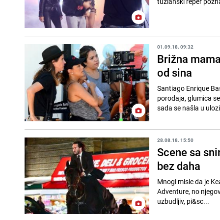
tuzlanski reper pozna
01.09.18. 09:32
Brižna mama 
od sina
Santiago Enrique Bas
porođaja, glumica se već vratila na posao. Latino 
sada se našla u ulozi 
28.08.18. 15:50
Scene sa sni
bez daha
Mnogi misle da je Kea
Adventure, no njego
uzbudljiv, pi&sc...