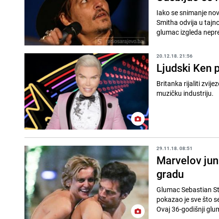
Iako se snimanje no
Smitha odvija u tajn
glumac izgleda neprep
20.12.18. 21:56
Ljudski Ken p
Britanka rijaliti zvi
29.11.18. 08:51
Marvelov jun
gradu
Glumac Sebastian Sta
pokazao je sve što s
Ovaj 36-godišnji glu