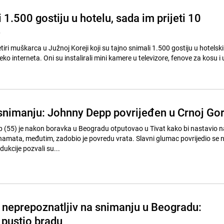
 1.500 gostiju u hotelu, sada im prijeti 10
e
četiri muškarca u Južnoj Koreji koji su tajno snimali 1.500 gostiju u hotel
eko interneta. Oni su instalirali mini kamere u televizore, fenove za kosu i 
nimanju: Johnny Depp povrijeđen u Crnoj Gor
(55) je nakon boravka u Beogradu otputovao u Tivat kako bi nastavio 
amata, međutim, zadobio je povredu vrata. Slavni glumac povrijedio se 
odukcije pozvali su...
neprepoznatljiv na snimanju u Beogradu:
 pustio bradu