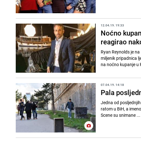
12.04.19. 19:33
Noćno kupanj
reagirao nak
Ryan Reynolds je na 
miljenik pripadnica 
na noćno kupanje u Ro
07.04.19. 14:18
Pala posljedn
Jedna od posljednjih 
ratom u BiH, a imenov
Scene su snimane ...