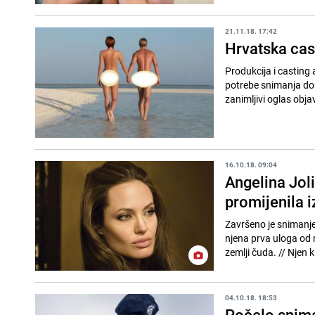
21.11.18. 17:42
Hrvatska cast
Produkcija i casting 
potrebe snimanja dom
zanimljivi oglas objav
16.10.18. 09:04
Angelina Jol
promijenila i
Završeno je snimanje
njena prva uloga od r
zemlji čuda. // Nje
04.10.18. 18:53
Počelo snima