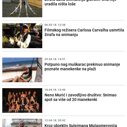
uradila ništa loše
06.05.18. 12:38
Filmskog režisera Carlosa Carvalha usmrtila
žirafa na snimanju
29.04.18. 14:51
Potpuno nag muškarac prekinuo snimanje
poznate manekenke na plaži
18.04.18. 13:46
Neno Murić i zavodljivo društvo: Snimao
spot sa više od 20 manekenki
12.04.18. 20:42
Kroz objektiv Sulejmana Mulaomerovića