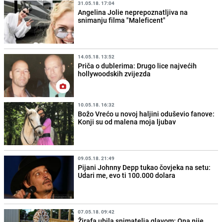
31.05.18. 17:04
Angelina Jolie neprepoznatljiva na
snimanju filma "Maleficent"
14.05.18. 13:52
Priča o dublerima: Drugo lice najvećih
hollywoodskih zvijezda
10.05.18. 16:32
Božo Vrećo u novoj haljini oduševio fanove:
Konji su od malena moja ljubav
09.05.18. 21:49
Pijani Johnny Depp tukao čovjeka na setu:
Udari me, evo ti 100.000 dolara
07.05.18. 09:42
Žirafa ubila snimatelja glavom: Ona nije