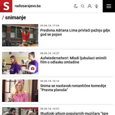
Otvor
/
snimanje
09.06.18. 17:04
Predivna Adriana Lima privlači pažnju gdje
god se pojavi
08.06.18. 16:27
Aufwiedersehen!: Mladi ljubušaci snimili
film o odlasku omladine
06.06.18. 16:16
Snima se nastavak romantične komedije
"Pravna plavuša"
06.06.18. 10:51
Studijski album popularnih muzičara "Igre