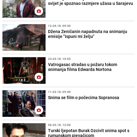
svijet je spoznao razmjere užasa u Sarajevu
12.04.18. 09:30
Džena Zeničanin napadnuta na snimanju
emisije "Ispuni mi želju"
23.03.18. 10:55
Vatrogasac stradao u požaru tokom
snimanja filma Edwarda Nortona
11.03.18. 09:40
Snima se film o počecima Sopranosa
06.03.18. 12:06
Turski ljepotan Burak Ozcivit snima spot s
rumunskom pjevačicom