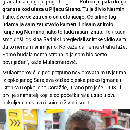
granata, a njega je pogodio geler.
Potom je pala druga
granata kod ulaza u Pijacu Sirano. Tu je živio Nermin
Tulić. Sve se zatreslo od detonacije. Od siline tog
udarca ja sam zaustavio kameru i nisam snimio
ranjenog Nermina, iako to tada nisam znao.
Tek kada
smo došli do kina Radnik i pregledali snimke vidio sam
da to nemam snimljeno. Ko kaže da nema straha laže.
Samo budala nema straha, a ja sam bio često
povrijeđen", kaže Mulaomerović.
Mulaomerović je pod potpuno nevjerovatnim uvjetima
iz opkoljenog Sarajeva otišao pješke preko Igmana i
Grepka u opkoljeno Goražde, u rano proljeće 1993., i
prvi je snimatelj koji je od početka rata ušao u ovu
opkoljenu enklavu i snimio život i smrt.