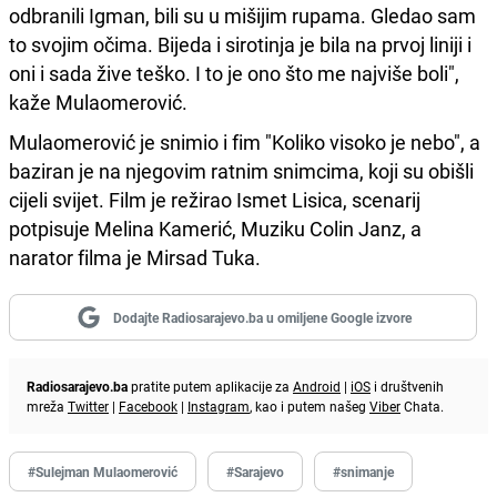
odbranili Igman, bili su u mišijim rupama. Gledao sam
to svojim očima. Bijeda i sirotinja je bila na prvoj liniji i
oni i sada žive teško. I to je ono što me najviše boli",
kaže Mulaomerović.
Mulaomerović je snimio i fim "Koliko visoko je nebo", a
baziran je na njegovim ratnim snimcima, koji su obišli
cijeli svijet. Film je režirao Ismet Lisica, scenarij
potpisuje Melina Kamerić, Muziku Colin Janz, a
narator filma je Mirsad Tuka.
Dodajte Radiosarajevo.ba u omiljene Google izvore
Radiosarajevo.ba
pratite putem aplikacije za
Android
|
iOS
i društvenih
mreža
Twitter
|
Facebook
|
Instagram
, kao i putem našeg
Viber
Chata.
#Sulejman Mulaomerović
#Sarajevo
#snimanje