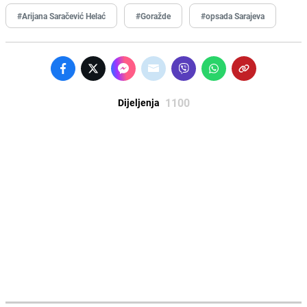
#Arijana Saračević Helać
#Goražde
#opsada Sarajeva
1100
Dijeljenja