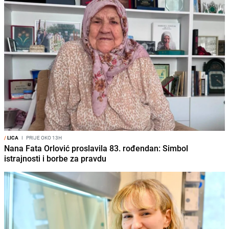
/
LICA
I
PRIJE OKO 13H
Nana Fata Orlović proslavila 83. rođendan: Simbol
istrajnosti i borbe za pravdu