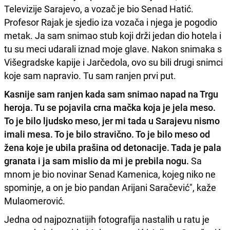
Televizije Sarajevo, a vozač je bio Senad Hatić.
Profesor Rajak je sjedio iza vozača i njega je pogodio
metak. Ja sam snimao stub koji drži jedan dio hotela i
tu su meci udarali iznad moje glave. Nakon snimaka s
Višegradske kapije i Jarčedola, ovo su bili drugi snimci
koje sam napravio. Tu sam ranjen prvi put.
Kasnije sam ranjen kada sam snimao napad na Trgu
heroja. Tu se pojavila crna mačka koja je jela meso.
To je bilo ljudsko meso, jer mi tada u Sarajevu nismo
imali mesa. To je bilo stravično. To je bilo meso od
žena koje je ubila prašina od detonacije. Tada je pala
granata i ja sam mislio da mi je prebila nogu.
Sa
mnom je bio novinar Senad Kamenica, kojeg niko ne
spominje, a on je bio pandan Arijani Saračević", kaže
Mulaomerović.
Jedna od najpoznatijih fotografija nastalih u ratu je