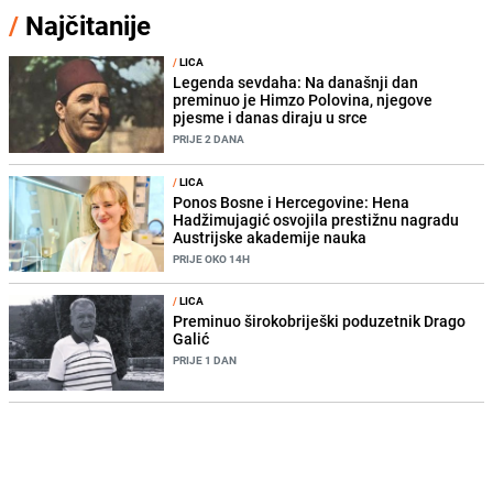
/
Najčitanije
/
LICA
Legenda sevdaha: Na današnji dan
preminuo je Himzo Polovina, njegove
pjesme i danas diraju u srce
PRIJE 2 DANA
/
LICA
Ponos Bosne i Hercegovine: Hena
Hadžimujagić osvojila prestižnu nagradu
Austrijske akademije nauka
PRIJE OKO 14H
/
LICA
Preminuo širokobriješki poduzetnik Drago
Galić
PRIJE 1 DAN