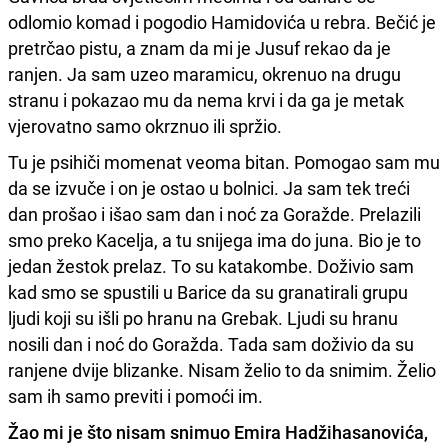
odlomio komad i pogodio Hamidovića u rebra. Bečić je
pretrčao pistu, a znam da mi je Jusuf rekao da je
ranjen. Ja sam uzeo maramicu, okrenuo na drugu
stranu i pokazao mu da nema krvi i da ga je metak
vjerovatno samo okrznuo ili spržio.
Tu je psihiči momenat veoma bitan. Pomogao sam mu
da se izvuče i on je ostao u bolnici. Ja sam tek treći
dan prošao i išao sam dan i noć za Goražde. Prelazili
smo preko Kacelja, a tu snijega ima do juna. Bio je to
jedan žestok prelaz. To su katakombe. Doživio sam
kad smo se spustili u Barice da su granatirali grupu
ljudi koji su išli po hranu na Grebak. Ljudi su hranu
nosili dan i noć do Goražda. Tada sam doživio da su
ranjene dvije blizanke. Nisam želio to da snimim. Želio
sam ih samo previti i pomoći im.
Žao mi je što nisam snimuo Emira Hadžihasanovića,