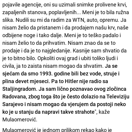
pojavile agencije, oni su uzimali snimke prolivene krvi,
zapaljenih stanova, poplavljenih... Meni je to bila ružna
slika. Nudili su mi da radim za WTN, auto, opremu. Ja
nisam želio da pristanem i da prodajem našu krv, naše
odbijene noge i tako dalje. Meni je to teško padalo i
nisam želio to da prihvatim. Nisam znao da se to
prodaje i da je to najgledanije. Kasnije sam shvatio da
je to bitno bilo. Opkoliti ovaj grad i ubiti toliko ljudi i
civila, ja to zaista nisam mogao da shvatim.
Ja se
sjećam da smo 1993. godine bili bez vode, struje i
plina devet mjeseci. Pa to Hitler nije radio sa
Staljingradom. Ja sam lično poznavao ovog zločinca
Radovana, zbog toga što je često dolazio na Televiziju
Sarajevo i nisam mogao da vjerujem da postoji neko
ko je u stanju da napravi takve strahote
", kaže
Mulaomerović.
Mulaomerović je jednom prilikom rekao kako je