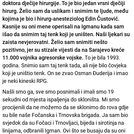
doktora dječije hirurgije. To je bio jedan vrsni dječiji
hirurg. Želio sam da uslikam i snimim te ljude, među
kojima je bio i hirurg-anesteziolog Edin Čustović.
Kasnije su oni mene operisali na Igmanu kada sam
išao da snimim taj tenk koji je uništen. Naši ljekari su
zaista nevjerovatni. Želio sam snimiti nešto
pozitivno, jer su stizale vijesti da na Sarajevo kreće
11.000 vojnika agresorske vojske.
To je bila 1993.
godina. Snimio sam taj tenk tada, ali nije bilo čovjeka
koji je uništio tenk. On se zvao Osman Đuderija i imao
je neki kineski RPG.
Našli smo ga, sve smo posnimali i imali smo 19
sekudni od mjesta ispaljenja do skloništa. Mi smo
procijenili da ne možemo da se sklonimo do rova gdje
su bile naše Fočanska i Trnovska brigada. Ja sam bio
svjedok da su Fočaci i Trnovljaci, bijeda i sirotinja na
linijama, odbranili Igman. Ovi što se busaju da su oni