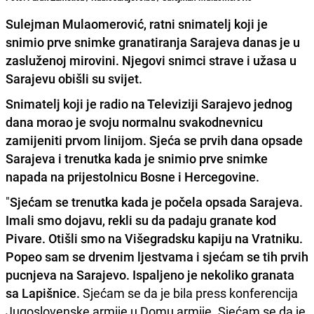
Sulejman Mulaomerović, ratni snimatelj koji je
snimio prve snimke granatiranja Sarajeva danas je u
zasluženoj mirovini. Njegovi snimci strave i užasa u
Sarajevu obišli su svijet.
Snimatelj koji je radio na Televiziji Sarajevo jednog
dana morao je svoju normalnu svakodnevnicu
zamijeniti prvom linijom. Sjeća se prvih dana opsade
Sarajeva i trenutka kada je snimio prve snimke
napada na prijestolnicu Bosne i Hercegovine.
"
Sjećam se trenutka kada je počela opsada Sarajeva.
Imali smo dojavu, rekli su da padaju granate kod
Pivare. Otišli smo na Višegradsku kapiju na Vratniku.
Popeo sam se drvenim ljestvama i sjećam se tih prvih
pucnjeva na Sarajevo. Ispaljeno je nekoliko granata
sa Lapišnice.
Sjećam se da je bila press konferencija
Jugoslovenske armije u Domu armije. Sjećam se da je