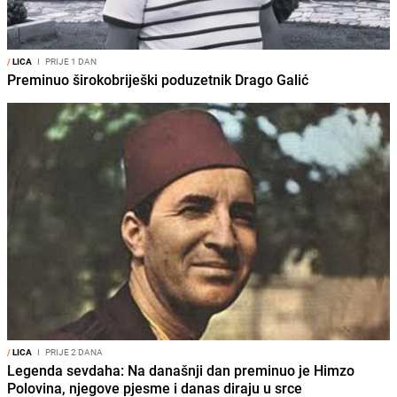
/
LICA
I
PRIJE 1 DAN
Preminuo širokobriješki poduzetnik Drago Galić
/
LICA
I
PRIJE 2 DANA
Legenda sevdaha: Na današnji dan preminuo je Himzo
Polovina, njegove pjesme i danas diraju u srce