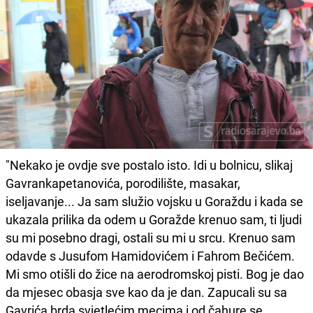
"Nekako je ovdje sve postalo isto. Idi u bolnicu, slikaj
Gavrankapetanovića, porodilište, masakar,
iseljavanje... Ja sam služio vojsku u Goraždu i kada se
ukazala prilika da odem u Goražde krenuo sam, ti ljudi
su mi posebno dragi, ostali su mi u srcu. Krenuo sam
odavde s Jusufom Hamidovićem i Fahrom Bečićem.
Mi smo otišli do žice na aerodromskoj pisti. Bog je dao
da mjesec obasja sve kao da je dan. Zapucali su sa
Gavrića brda svjetlećim mecima i od čahure se