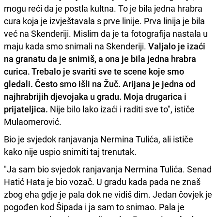
mogu reći da je postla kultna. To je bila jedna hrabra
cura koja je izvještavala s prve linije. Prva linija je bila
već na Skenderiji. Mislim da je ta fotografija nastala u
maju kada smo snimali na Skenderiji.
Valjalo je izaći
na granatu da je snimiš, a ona je bila jedna hrabra
curica. Trebalo je svariti sve te scene koje smo
gledali. Često smo išli na Žuč. Arijana je jedna od
najhrabrijih djevojaka u gradu. Moja drugarica i
prijateljica.
Nije bilo lako izaći i raditi sve to", ističe
Mulaomerović.
Bio je svjedok ranjavanja Nermina Tulića, ali ističe
kako nije uspio snimiti taj trenutak.
"Ja sam bio svjedok ranjavanja Nermina Tulića. Senad
Hatić Hata je bio vozač. U gradu kada pada ne znaš
zbog eha gdje je pala dok ne vidiš dim. Jedan čovjek je
pogođen kod Šipada i ja sam to snimao. Pala je