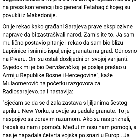
na press konferenciji bio general Fetahagić kojeg su
povukli iz Makedonije.
On je rekao kako građani Sarajeva prave eksplozivne
naprave da bi zastrašivali narod. Zamislite to. Ja sam
mu lično postavio pitanje i rekao da sam bio blizu
Lapišnice i snimio ispaljenje granata na grad. Odnosno
na Pivaru. Oni su ostali doslijedni pri svojoj varijanti.
Svjedok mi je bio Dervišević koji je poslije prešao u
Armiju Republike Bosne i Hercegovine", kaže
Mulaomerović na početku razgovora za
Radiosarajevo.ba i nastavlja:
"Sjećam se da se dizala zastava s ljiljanima šestog
aprila u New Yorku, a ovdje su padale granate. To je
nespojivo sa zdravim razumom. Ako su nas priznali,
trebali su nam i pomoći. Međutim nisu nam pomogli, a
nas je napadala četvrta vojska po snazi u Europi. Ja