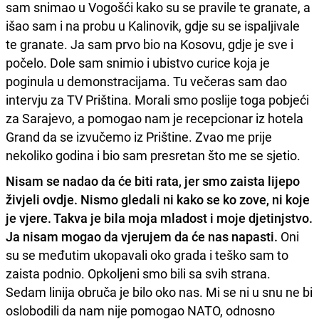
sam snimao u Vogošći kako su se pravile te granate, a
išao sam i na probu u Kalinovik, gdje su se ispaljivale
te granate. Ja sam prvo bio na Kosovu, gdje je sve i
počelo. Dole sam snimio i ubistvo curice koja je
poginula u demonstracijama. Tu večeras sam dao
intervju za TV Priština. Morali smo poslije toga pobjeći
za Sarajevo, a pomogao nam je recepcionar iz hotela
Grand da se izvučemo iz Prištine. Zvao me prije
nekoliko godina i bio sam presretan što me se sjetio.
Nisam se nadao da će biti rata, jer smo zaista lijepo
živjeli ovdje. Nismo gledali ni kako se ko zove, ni koje
je vjere. Takva je bila moja mladost i moje djetinjstvo.
Ja nisam mogao da vjerujem da će nas napasti.
Oni
su se međutim ukopavali oko grada i teško sam to
zaista podnio. Opkoljeni smo bili sa svih strana.
Sedam linija obruča je bilo oko nas. Mi se ni u snu ne bi
oslobodili da nam nije pomogao NATO, odnosno