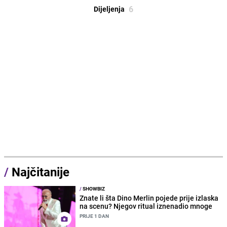
6
Dijeljenja
/
Najčitanije
/
SHOWBIZ
Znate li šta Dino Merlin pojede prije izlaska
na scenu? Njegov ritual iznenadio mnoge
PRIJE 1 DAN