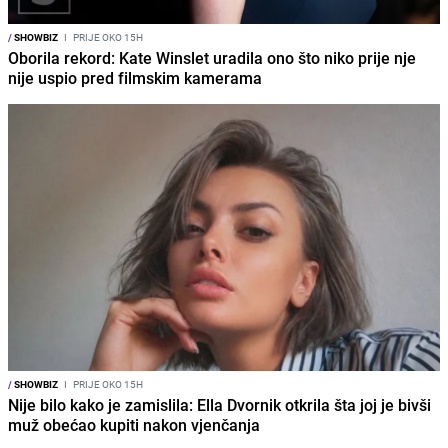
/
SHOWBIZ
I
PRIJE OKO 15H
Oborila rekord: Kate Winslet uradila ono što niko prije nje
nije uspio pred filmskim kamerama
/
SHOWBIZ
I
PRIJE OKO 15H
Nije bilo kako je zamislila: Ella Dvornik otkrila šta joj je bivši
muž obećao kupiti nakon vjenčanja