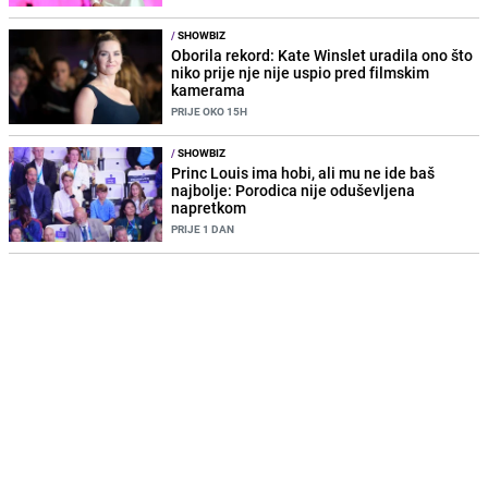
/
SHOWBIZ
Oborila rekord: Kate Winslet uradila ono što
niko prije nje nije uspio pred filmskim
kamerama
PRIJE OKO 15H
/
SHOWBIZ
Princ Louis ima hobi, ali mu ne ide baš
najbolje: Porodica nije oduševljena
napretkom
PRIJE 1 DAN