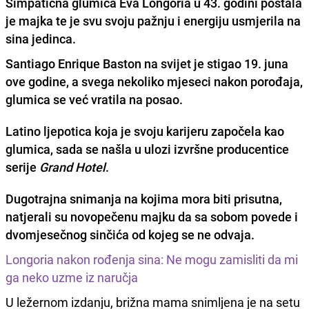
Simpatična glumica Eva Longoria u 43. godini postala
je majka te je svu svoju pažnju i energiju usmjerila na
sina jedinca.
Santiago Enrique Baston
na svijet je stigao 19. juna
ove godine, a svega nekoliko mjeseci nakon porođaja,
glumica se već vratila na posao.
Latino ljepotica koja je svoju karijeru započela kao
glumica, sada se našla u ulozi izvršne producentice
serije
Grand Hotel
.
Dugotrajna snimanja na kojima mora biti prisutna,
natjerali su novopečenu majku da sa sobom povede i
dvomjesečnog sinčića od kojeg se ne odvaja.
Longoria nakon rođenja sina: Ne mogu zamisliti da mi
ga neko uzme iz naručja
U ležernom izdanju, brižna mama snimljena je na setu