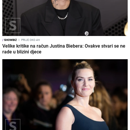
/
SHOWBIZ
I
PRIJE OKO 4H
Velike kritike na račun Justina Biebera: Ovakve stvari se ne
rade u blizini djece