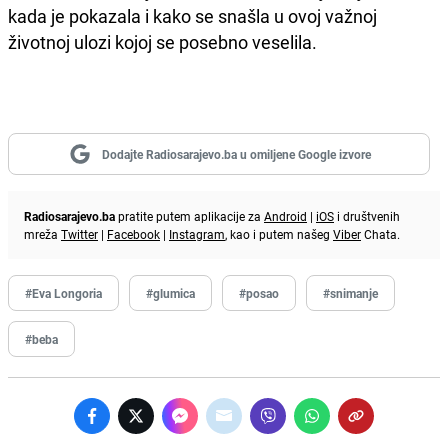
kada je pokazala i kako se snašla u ovoj važnoj
životnoj ulozi kojoj se posebno veselila.
Dodajte Radiosarajevo.ba u omiljene Google izvore
Radiosarajevo.ba
pratite putem aplikacije za
Android
|
iOS
i društvenih
mreža
Twitter
|
Facebook
|
Instagram
, kao i putem našeg
Viber
Chata.
#Eva Longoria
#glumica
#posao
#snimanje
#beba