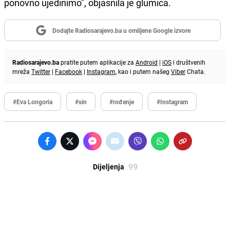
ponovno ujedinimo", objasnila je glumica.
Dodajte Radiosarajevo.ba u omiljene Google izvore
Radiosarajevo.ba
pratite putem aplikacije za
Android
|
iOS
i društvenih
mreža
Twitter
|
Facebook
|
Instagram
, kao i putem našeg
Viber
Chata.
#Eva Longoria
#sin
#rođenje
#Instagram
99
Dijeljenja