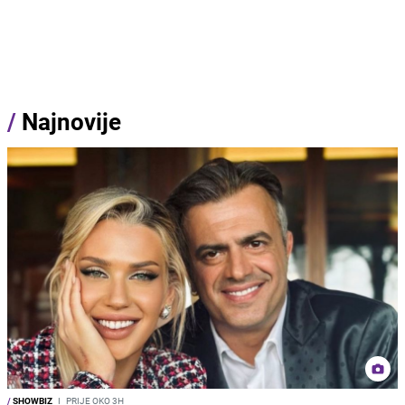
/
Najnovije
/
SHOWBIZ
I
PRIJE OKO 3H