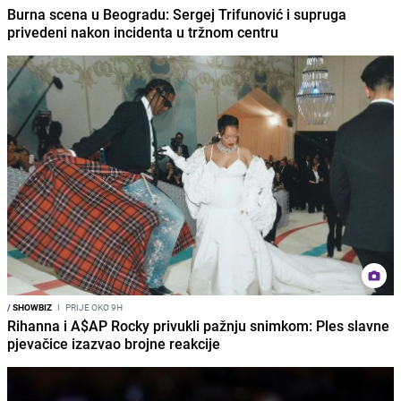
Burna scena u Beogradu: Sergej Trifunović i supruga
privedeni nakon incidenta u tržnom centru
/
SHOWBIZ
I
PRIJE OKO 9H
Rihanna i A$AP Rocky privukli pažnju snimkom: Ples slavne
pjevačice izazvao brojne reakcije