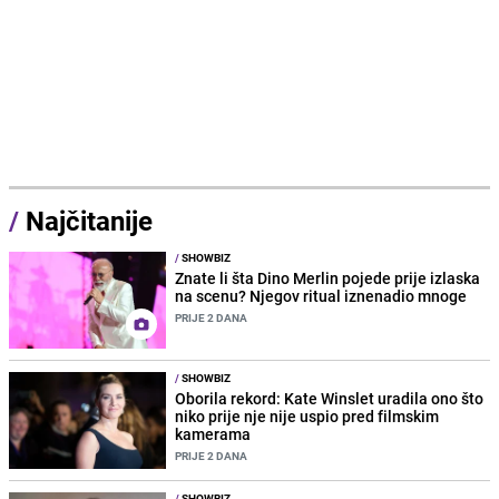
/
Najčitanije
/
SHOWBIZ
Znate li šta Dino Merlin pojede prije izlaska
na scenu? Njegov ritual iznenadio mnoge
PRIJE 2 DANA
/
SHOWBIZ
Oborila rekord: Kate Winslet uradila ono što
niko prije nje nije uspio pred filmskim
kamerama
PRIJE 2 DANA
/
SHOWBIZ