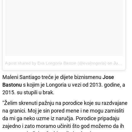
A post shared by Eva Longoria Baston (@evalongoria)
on
Jun 21, 2018 at 12:59pm PDT
Maleni Santiago treće je dijete biznismenu
Jose
Bastonu
s kojim je Longoria u vezi od 2013. godine, a
2015. su stupili u brak.
"Želim skrenuti pažnju na porodice koje su razdvajane
na granici. Moj je sin pored mene i ne mogu zamisliti
da mi ga neko uzme iz naručja. Porodice pripadaju
zajedno i zato moramo učiniti što god možemo da ih