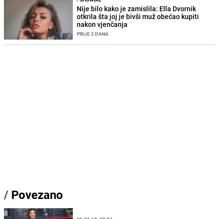
Nije bilo kako je zamislila: Ella Dvornik
otkrila šta joj je bivši muž obećao kupiti
nakon vjenčanja
PRIJE 2 DANA
/
Povezano
20.06.18. 09:51