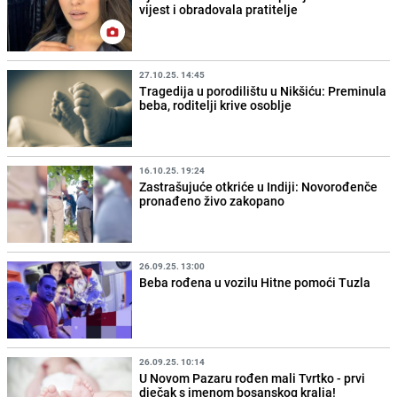
vijest i obradovala pratitelje
27.10.25. 14:45
Tragedija u porodilištu u Nikšiću: Preminula
beba, roditelji krive osoblje
16.10.25. 19:24
Zastrašujuće otkriće u Indiji: Novorođenče
pronađeno živo zakopano
26.09.25. 13:00
Beba rođena u vozilu Hitne pomoći Tuzla
26.09.25. 10:14
U Novom Pazaru rođen mali Tvrtko - prvi
dječak s imenom bosanskog kralja!