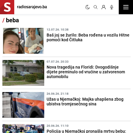
Otvor
/
beba
12.07.26. 10:38
Baš joj se žurilo: Beba rođena u vozilu Hitne
pomoći kod Čitluka
07.07.26. 20:33
Nova tragedija na Floridi: Dvogodišnje
dijete preminulo od vrućine u zatvorenom
automobilu
26.06.26. 21:18
Užas u Njemačkoj: Majka uhapšena zbog
ubistva tromjesečnog sina
20.06.26. 11:10
Policija u Njemačkoj pronašla mrtvu bebu: