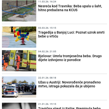
11.03.26. 16:24
Nesreća kod Travnika: Beba upala u šaht,
hitno prebačena na KCUS
03.03.26. 15:15
Tragedija u Banjoj Luci: Poznat uzrok smrti
bebe u vrtiću
04.02.26. 21:05
Bjelovar: Umrla tromjesečna beba. Drugo
dijete izdvojeno iz porodice
22.01.26. 08:18
Užas u Austriji: Novorođenče pronađeno
mrtvo, istraga pokazala da je ubijeno
21.01.26. 19:15
Tragična vijest iz Italije: Preminula beba