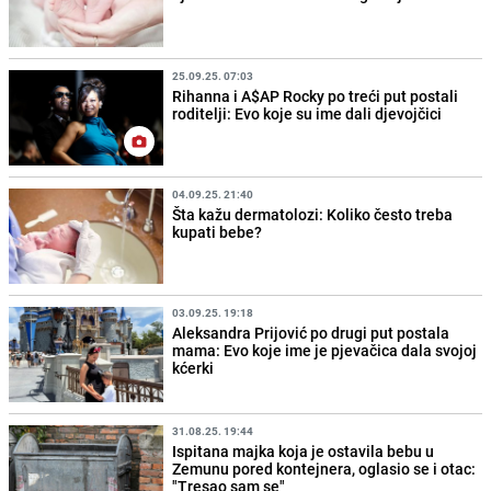
25.09.25. 07:03
Rihanna i A$AP Rocky po treći put postali
roditelji: Evo koje su ime dali djevojčici
04.09.25. 21:40
Šta kažu dermatolozi: Koliko često treba
kupati bebe?
03.09.25. 19:18
Aleksandra Prijović po drugi put postala
mama: Evo koje ime je pjevačica dala svojoj
kćerki
31.08.25. 19:44
Ispitana majka koja je ostavila bebu u
Zemunu pored kontejnera, oglasio se i otac:
"Tresao sam se"