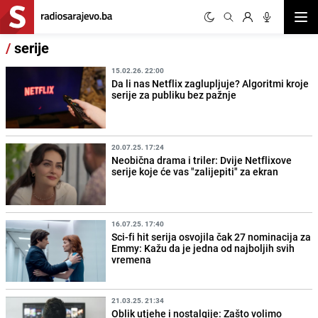
Otvor
/
serije
15.02.26. 22:00
Da li nas Netflix zaglupljuje? Algoritmi kroje
serije za publiku bez pažnje
20.07.25. 17:24
Neobična drama i triler: Dvije Netflixove
serije koje će vas "zalijepiti" za ekran
16.07.25. 17:40
Sci-fi hit serija osvojila čak 27 nominacija za
Emmy: Kažu da je jedna od najboljih svih
vremena
21.03.25. 21:34
Oblik utjehe i nostalgije: Zašto volimo