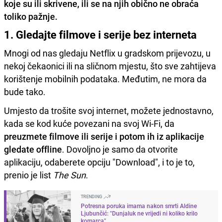
koje su ili skrivene, ili se na njih obično ne obraća
toliko pažnje.
1. Gledajte filmove i serije bez interneta
Mnogi od nas gledaju Netflix u gradskom prijevozu, u
nekoj čekaonici ili na sličnom mjestu, što sve zahtijeva
korištenje mobilnih podataka. Međutim, ne mora da
bude tako.
Umjesto da trošite svoj internet, možete jednostavno,
kada se kod kuće povezani na svoj Wi-Fi, da
preuzmete filmove ili serije i potom ih iz aplikacije
gledate offline
. Dovoljno je samo da otvorite
aplikaciju, odaberete opciju "Download", i to je to,
prenio je list
The Sun
.
TRENDING
Potresna poruka imama nakon smrti Aldine
Ljubunčić: "Dunjaluk ne vrijedi ni koliko krilo
komarca"