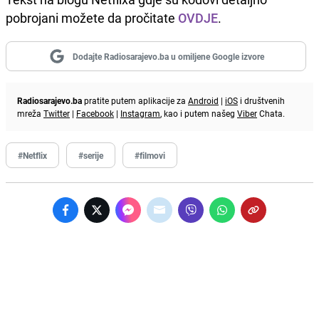
pobrojani možete da pročitate
OVDJE
.
Dodajte Radiosarajevo.ba u omiljene Google izvore
Radiosarajevo.ba
pratite putem aplikacije za
Android
|
iOS
i društvenih
mreža
Twitter
|
Facebook
|
Instagram
, kao i putem našeg
Viber
Chata.
#Netflix
#serije
#filmovi