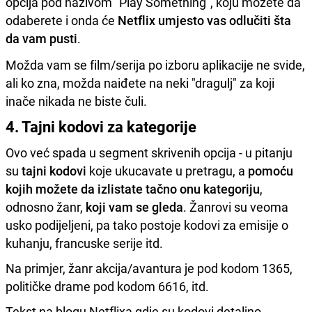
opcija pod nazivom "Play Something", koju možete da
odaberete i onda će
Netflix umjesto vas odlučiti šta
da vam pusti
.
Možda vam se film/serija po izboru aplikacije ne svide,
ali ko zna, možda naiđete na neki "dragulj" za koji
inače nikada ne biste čuli.
4. Tajni kodovi za kategorije
Ovo već spada u segment skrivenih opcija - u pitanju
su
tajni kodovi
koje ukucavate u pretragu, a
pomoću
kojih možete da izlistate tačno onu kategoriju
,
odnosno žanr,
koji vam se gleda
. Žanrovi su veoma
usko podijeljeni, pa tako postoje kodovi za emisije o
kuhanju, francuske serije itd.
Na primjer, žanr akcija/avantura je pod kodom 1365,
političke drame pod kodom 6616, itd.
Tekst na blogu Netflixa gdje su kodovi detaljno