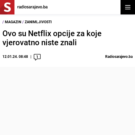
Otvor
/
MAGAZIN
/
ZANIMLJIVOSTI
Ovo su Netflix opcije za koje
vjerovatno niste znali
12.01.24. 08:48
Radiosarajevo.ba
1