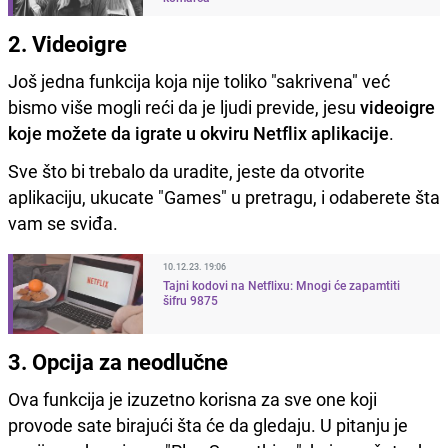
2. Videoigre
Još jedna funkcija koja nije toliko "sakrivena" već
bismo više mogli reći da je ljudi previde, jesu
videoigre
koje možete da igrate u okviru Netflix aplikacije
.
Sve što bi trebalo da uradite, jeste da otvorite
aplikaciju, ukucate "Games" u pretragu, i odaberete šta
vam se sviđa.
10.12.23. 19:06
Tajni kodovi na Netflixu: Mnogi će zapamtiti
šifru 9875
3. Opcija za neodlučne
Ova funkcija je izuzetno korisna za sve one koji
provode sate birajući šta će da gledaju. U pitanju je