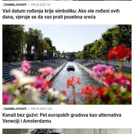
/
ZANIMLJIVOSTI
I
PRIJE OKO 7H
Vaš datum rođenja krije simboliku: Ako ste rođeni ovih
dana, vjeruje se da vas prati posebna sreća
/
ZANIMLJIVOSTI
I
PRIJE OKO 12H
Kanali bez gužvi: Pet europskih gradova kao alternativa
Veneciji i Amsterdamu