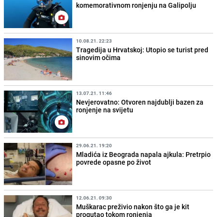
komemorativnom ronjenju na Galipolju
10.08.21. 22:23
Tragedija u Hrvatskoj: Utopio se turist pred
sinovim očima
13.07.21. 11:46
Nevjerovatno: Otvoren najdublji bazen za
ronjenje na svijetu
29.06.21. 19:20
Mladića iz Beograda napala ajkula: Pretrpio
povrede opasne po život
12.06.21. 09:30
Muškarac preživio nakon što ga je kit
progutao tokom ronjenja