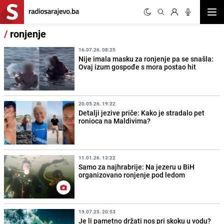
Otvor
/
ronjenje
16.07.26. 08:25
Nije imala masku za ronjenje pa se snašla:
Ovaj izum gospođe s mora postao hit
20.05.26. 19:22
Detalji jezive priče: Kako je stradalo pet
ronioca na Maldivima?
11.01.26. 13:22
Samo za najhrabrije: Na jezeru u BiH
organizovano ronjenje pod ledom
19.07.25. 20:53
Je li pametno držati nos pri skoku u vodu?