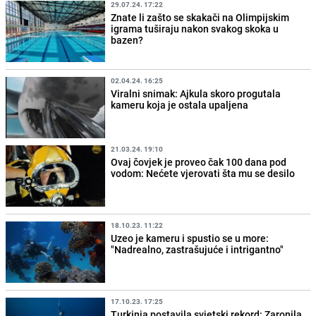
29.07.24. 17:22
Znate li zašto se skakači na Olimpijskim
igrama tuširaju nakon svakog skoka u
bazen?
02.04.24. 16:25
Viralni snimak: Ajkula skoro progutala
kameru koja je ostala upaljena
21.03.24. 19:10
Ovaj čovjek je proveo čak 100 dana pod
vodom: Nećete vjerovati šta mu se desilo
18.10.23. 11:22
Uzeo je kameru i spustio se u more:
"Nadrealno, zastrašujuće i intrigantno"
17.10.23. 17:25
Turkinja postavila svjetski rekord: Zaronila