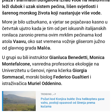
leži dubok i uzak sistem pećina, lišen svjetlosti i
šarenog morskog života koji nastanjuje više vode.
More je bilo uzburkano, a vjetar se pojačavao kasno u
četvrtak ujutro kada je tim od pet iskusnih italijanskih
ronilaca zaronio prema ovim mrklim pećinama kod
atola
Vaavu,
oko sat vremena vožnje gliserom južno
od glavnog grada
Maléa.
U grupi su bili instruktor
Gianluca Benedetti, Monica
Montefalcone,
vanredna profesorica ekologije na
Univerzitetu u Genovi, njena kćerka
Giorgia
Sommacal,
morski biolog
Federico Gualtieri
i
istraživačica
Muriel Oddenino.
TRENDING
Požari kod Konjica bukte: Dva helikoptera gase
vatru, postoji opasnost od širenja prema
kućama