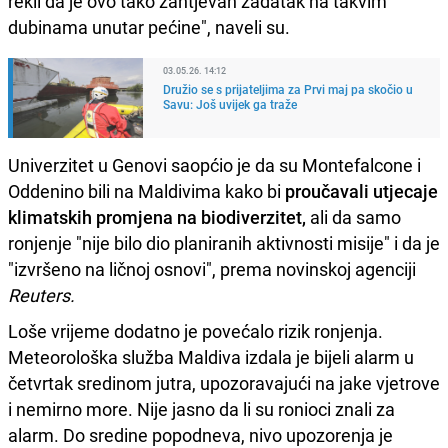
rekli da je ovo tako zahtjevan zadatak na takvim
dubinama unutar pećine", naveli su.
03.05.26. 14:12
Družio se s prijateljima za Prvi maj pa skočio u
Savu: Još uvijek ga traže
Univerzitet u Genovi saopćio je da su Montefalcone i
Oddenino bili na Maldivima kako bi
proučavali utjecaje
klimatskih promjena na biodiverzitet,
ali da samo
ronjenje "nije bilo dio planiranih aktivnosti misije" i da je
"izvršeno na ličnoj osnovi", prema novinskoj agenciji
Reuters.
Loše vrijeme dodatno je povećalo rizik ronjenja.
Meteorološka služba Maldiva izdala je bijeli alarm u
četvrtak sredinom jutra, upozoravajući na jake vjetrove
i nemirno more. Nije jasno da li su ronioci znali za
alarm. Do sredine popodneva, nivo upozorenja je