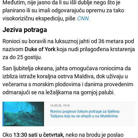
Međutim, nije jasno da li su išli dublje nego što je
planirano ili su imali odgovarajuću opremu za tako
visokorizičnu ekspediciju, piše
CNN.
Jeziva potraga
Ronioci su boravili na luksuznoj jahti od 36 metara pod
nazivom
Duke of York
koja nudi prilagođena krstarenja
za do 25 gostiju.
San ljubitelja okeana, jahta omogućava roniocima da
izbliza istraže koraljna ostrva Maldiva, dok uživaju u
večerama s morskim plodovima i danima provedenim
odmarajući se na ležaljkama na gornjoj palubi.
16.05.26. 19:10
Ronioc poginuo tokom potrage za tijelima
Talijana koji su se utopili u na Maldivima
Oko
13:30 sati u četvrtak
, neko na brodu je poslao