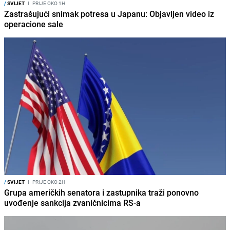
/
SVIJET
I
PRIJE OKO 1H
Zastrašujući snimak potresa u Japanu: Objavljen video iz
operacione sale
/
SVIJET
I
PRIJE OKO 2H
Grupa američkih senatora i zastupnika traži ponovno
uvođenje sankcija zvaničnicima RS-a