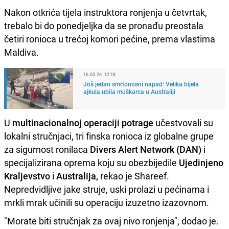
Nakon otkrića tijela instruktora ronjenja u četvrtak,
trebalo bi do ponedjeljka da se pronađu preostala
četiri ronioca u trećoj komori pećine, prema vlastima
Maldiva.
16.05.26. 12:18
Još jedan smrtonosni napad: Velika bijela
ajkula ubila muškarca u Australiji
U
multinacionalnoj operaciji potrage
učestvovali su
lokalni stručnjaci, tri finska ronioca iz globalne grupe
za sigurnost ronilaca
Divers Alert Network (DAN)
i
specijalizirana oprema koju su obezbijedile
Ujedinjeno
Kraljevstvo
i
Australija,
rekao je Shareef.
Nepredvidljive jake struje, uski prolazi u pećinama i
mrkli mrak učinili su operaciju izuzetno izazovnom.
"Morate biti stručnjak za ovaj nivo ronjenja", dodao je.