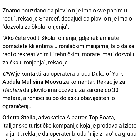
Znamo pouzdano da plovilo nije imalo sve papire u
redu", rekao je Shareef, dodajući da plovilo nije imalo
"dozvolu za školu ronjenja".
"Ako ćete voditi školu ronjenja, gdje reklamirate i
pomažete klijentima u ronilačkim misijama, bilo da se
radi o rekreativnim ili tehničkim, morate imati dozvolu
za školu ronjenja", rekao je.
CNN
je kontaktirao operatera broda Duke of York
Abdula Muhsina Moosu
za komentar. Rekao je za
Reuters
da plovilo ima dozvolu za zarone do 30
metara, a ronioci su po dolasku obaviješteni o
ograničenju.
Orietta Stella,
advokatica Albatros Top Boata,
italijanske turističke kompanije koja je prodavala izlete
na jahti, rekla je da operater broda "nije znao" da grupa