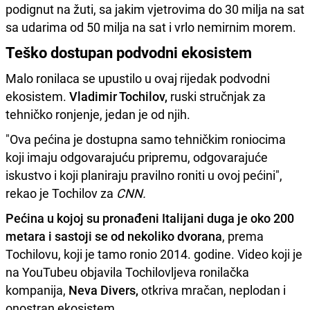
podignut na žuti, sa jakim vjetrovima do 30 milja na sat
sa udarima od 50 milja na sat i vrlo nemirnim morem.
Teško dostupan podvodni ekosistem
Malo ronilaca se upustilo u ovaj rijedak podvodni
ekosistem.
Vladimir Tochilov,
ruski stručnjak za
tehničko ronjenje, jedan je od njih.
"Ova pećina je dostupna samo tehničkim roniocima
koji imaju odgovarajuću pripremu, odgovarajuće
iskustvo i koji planiraju pravilno roniti u ovoj pećini",
rekao je Tochilov za
CNN.
Pećina u kojoj su pronađeni Italijani duga je oko 200
metara i sastoji se od nekoliko dvorana
, prema
Tochilovu, koji je tamo ronio 2014. godine. Video koji je
na YouTubeu objavila Tochilovljeva ronilačka
kompanija,
Neva Divers,
otkriva mračan, neplodan i
onostran ekosistem.