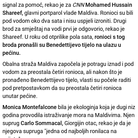
signal za pomoć, rekao je za
CNN
Mohamed Hussain
Shareef,
glavni portparol vlade Maldiva. Ronioci su bili
pod vodom oko dva sata i nisu uspjeli izroniti. Drugi
brod za smještaj na vodi prvi je odgovorio, rekao je
Shareef. U roku od otprilike pola sata,
ronioci s tog
broda pronašli su Benedettijevo tijelo na ulazu u
pećinu.
Obalna straža Maldiva započela je potragu iznad i pod
vodom za preostala četiri ronioca, ali nakon što je
pronađeno Benedettijevo tijelo, vlasti su počele raditi
pod pretpostavkom da su preostala četiri ronioca
unutar pećine.
Monica Montefalcone
bila je ekologinja koja je dugi niz
godina provodila istraživanje mora na Maldivima. Njen
suprug
Carlo Sommacal,
Giorgijin otac, rekao je da je
njegova supruga "jedna od najboljih ronilaca na