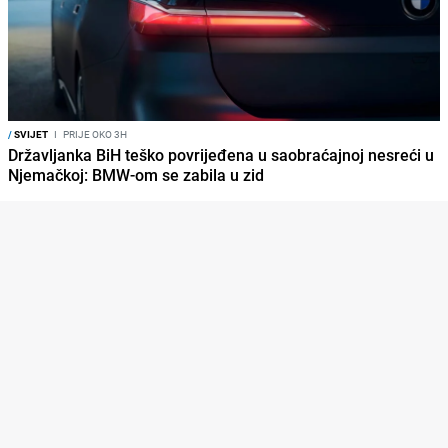
/
SVIJET
I
PRIJE OKO 3H
Državljanka BiH teško povrijeđena u saobraćajnoj nesreći u
Njemačkoj: BMW-om se zabila u zid