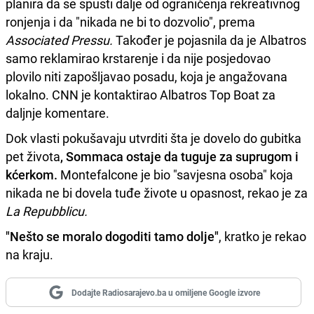
planira da se spusti dalje od ograničenja rekreativnog
ronjenja i da "nikada ne bi to dozvolio", prema
Associated Pressu.
Također je pojasnila da je Albatros
samo reklamirao krstarenje i da nije posjedovao
plovilo niti zapošljavao posadu, koja je angažovana
lokalno. CNN je kontaktirao Albatros Top Boat za
daljnje komentare.
Dok vlasti pokušavaju utvrditi šta je dovelo do gubitka
pet života
, Sommaca ostaje da tuguje za suprugom i
kćerkom.
Montefalcone je bio "savjesna osoba" koja
nikada ne bi dovela tuđe živote u opasnost, rekao je za
La Repubblicu.
"Nešto se moralo dogoditi tamo dolje"
, kratko je rekao
na kraju.
Dodajte Radiosarajevo.ba u omiljene Google izvore