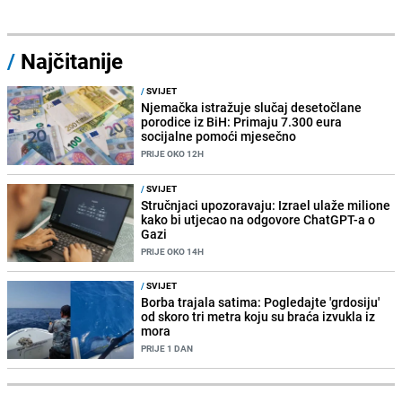
/
Najčitanije
/
SVIJET
Njemačka istražuje slučaj desetočlane
porodice iz BiH: Primaju 7.300 eura
socijalne pomoći mjesečno
PRIJE OKO 12H
/
SVIJET
Stručnjaci upozoravaju: Izrael ulaže milione
kako bi utjecao na odgovore ChatGPT-a o
Gazi
PRIJE OKO 14H
/
SVIJET
Borba trajala satima: Pogledajte 'grdosiju'
od skoro tri metra koju su braća izvukla iz
mora
PRIJE 1 DAN