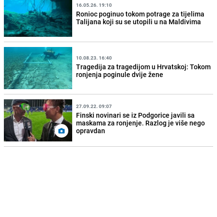
16.05.26. 19:10
Ronioc poginuo tokom potrage za tijelima
Talijana koji su se utopili u na Maldivima
10.08.23. 16:40
Tragedija za tragedijom u Hrvatskoj: Tokom
ronjenja poginule dvije žene
27.09.22. 09:07
Finski novinari se iz Podgorice javili sa
maskama za ronjenje. Razlog je više nego
opravdan