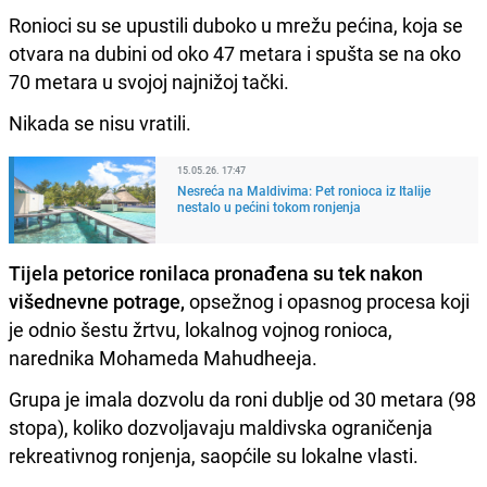
Ronioci su se upustili duboko u mrežu pećina, koja se
otvara na dubini od oko 47 metara i spušta se na oko
70 metara u svojoj najnižoj tački.
Nikada se nisu vratili.
15.05.26. 17:47
Nesreća na Maldivima: Pet ronioca iz Italije
nestalo u pećini tokom ronjenja
Tijela petorice ronilaca pronađena su tek nakon
višednevne potrage,
opsežnog i opasnog procesa koji
je odnio šestu žrtvu, lokalnog vojnog ronioca,
narednika Mohameda Mahudheeja.
Grupa je imala dozvolu da roni dublje od 30 metara (98
stopa), koliko dozvoljavaju maldivska ograničenja
rekreativnog ronjenja, saopćile su lokalne vlasti.