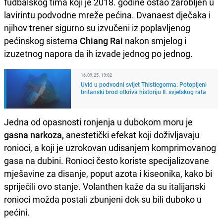
fudbalskog tima koji je 2018. godine ostao zarobljen u
lavirintu podvodne mreže pećina. Dvanaest dječaka i
njihov trener sigurno su izvučeni iz poplavljenog
pećinskog sistema
Chiang Rai
nakon smjelog i
izuzetnog napora da ih izvade jednog po jednog.
16.09.25. 19:02
Uvid u podvodni svijet Thistlegorma: Potopljeni
britanski brod otkriva historiju II. svjetskog rata
Jedna od opasnosti ronjenja u dubokom moru je
gasna narkoza,
anestetički efekat koji doživljavaju
ronioci, a koji je uzrokovan udisanjem komprimovanog
gasa na dubini. Ronioci često koriste specijalizovane
mješavine za disanje, poput azota i kiseonika, kako bi
spriječili ovo stanje. Volanthen kaže da su italijanski
ronioci možda postali zbunjeni dok su bili duboko u
pećini.