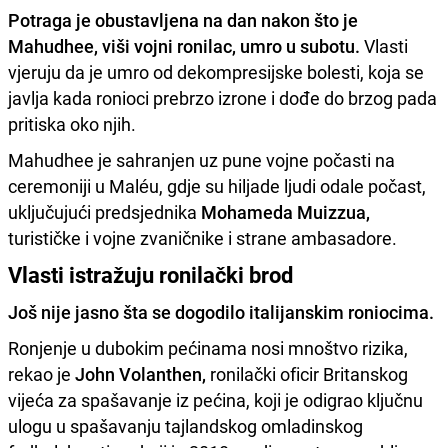
Potraga je obustavljena na dan nakon što je
Mahudhee, viši vojni ronilac, umro u subotu.
Vlasti
vjeruju da je umro od dekompresijske bolesti, koja se
javlja kada ronioci prebrzo izrone i dođe do brzog pada
pritiska oko njih.
Mahudhee je sahranjen uz pune vojne počasti na
ceremoniji u Maléu, gdje su hiljade ljudi odale počast,
uključujući predsjednika
Mohameda Muizzua,
turističke i vojne zvaničnike i strane ambasadore.
Vlasti istražuju ronilački brod
Još nije jasno šta se dogodilo italijanskim roniocima.
Ronjenje u dubokim pećinama nosi mnoštvo rizika,
rekao je
John Volanthen,
ronilački oficir Britanskog
vijeća za spašavanje iz pećina, koji je odigrao ključnu
ulogu u spašavanju tajlandskog omladinskog