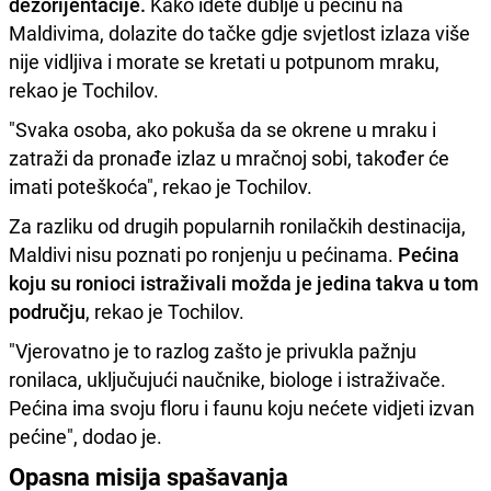
dezorijentacije.
Kako idete dublje u pećinu na
Maldivima, dolazite do tačke gdje svjetlost izlaza više
nije vidljiva i morate se kretati u potpunom mraku,
rekao je Tochilov.
"Svaka osoba, ako pokuša da se okrene u mraku i
zatraži da pronađe izlaz u mračnoj sobi, također će
imati poteškoća", rekao je Tochilov.
Za razliku od drugih popularnih ronilačkih destinacija,
Maldivi nisu poznati po ronjenju u pećinama.
Pećina
koju su ronioci istraživali možda je jedina takva u tom
području
, rekao je Tochilov.
"Vjerovatno je to razlog zašto je privukla pažnju
ronilaca, uključujući naučnike, biologe i istraživače.
Pećina ima svoju floru i faunu koju nećete vidjeti izvan
pećine", dodao je.
Opasna misija spašavanja