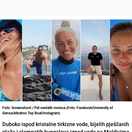
Foto: Screenshoot / Pet nestalih ronioca (Foto: Facebook/University of
Genoa/Albatros Top Boat/Instagram)
Duboko ispod kristalne tirkizne vode, bijelih pješčanih
plaža i slamnatih bungalova iznad vode na Maldivima