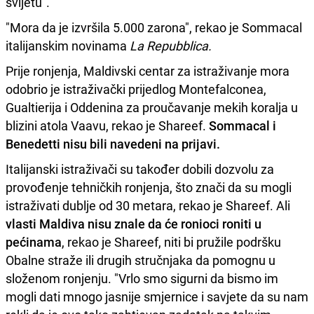
svijetu".
"Mora da je izvršila 5.000 zarona", rekao je Sommacal
italijanskim novinama
La Repubblica.
Prije ronjenja, Maldivski centar za istraživanje mora
odobrio je istraživački prijedlog Montefalconea,
Gualtierija i Oddenina za proučavanje mekih koralja u
blizini atola Vaavu, rekao je Shareef.
Sommacal i
Benedetti nisu bili navedeni na prijavi.
Italijanski istraživači su također dobili dozvolu za
provođenje tehničkih ronjenja, što znači da su mogli
istraživati ​​dublje od 30 metara, rekao je Shareef. Ali
vlasti Maldiva nisu znale da će ronioci roniti u
pećinama
, rekao je Shareef, niti bi pružile podršku
Obalne straže ili drugih stručnjaka da pomognu u
složenom ronjenju. "Vrlo smo sigurni da bismo im
mogli dati mnogo jasnije smjernice i savjete da su nam