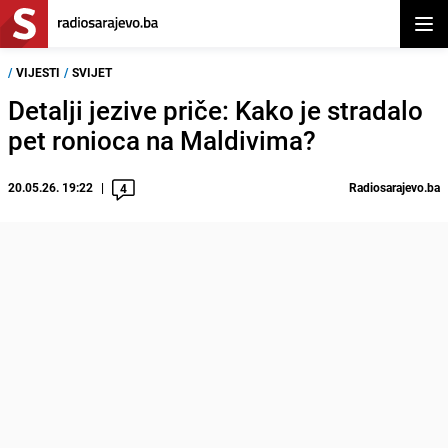
Otvor
/
VIJESTI
/
SVIJET
Detalji jezive priče: Kako je stradalo
pet ronioca na Maldivima?
20.05.26. 19:22
Radiosarajevo.ba
4