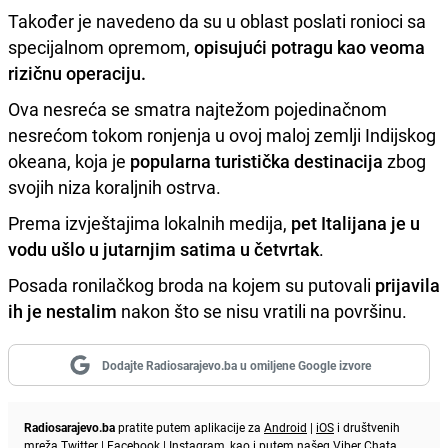
Također je navedeno da su u oblast poslati ronioci sa
specijalnom opremom,
opisujući potragu kao veoma
rizičnu operaciju.
Ova nesreća se smatra najtežom pojedinačnom
nesrećom tokom ronjenja u ovoj maloj zemlji Indijskog
okeana, koja je
popularna turistička destinacija
zbog
svojih niza koraljnih ostrva.
Prema izvještajima lokalnih medija,
pet Italijana je u
vodu ušlo u jutarnjim satima u četvrtak
.
Posada ronilačkog broda na kojem su putovali
prijavila
ih je nestalim
nakon što se nisu vratili na površinu.
Dodajte Radiosarajevo.ba u omiljene Google izvore
Radiosarajevo.ba
pratite putem aplikacije za
Android
|
iOS
i društvenih
mreža
Twitter
|
Facebook
|
Instagram
, kao i putem našeg
Viber
Chata.