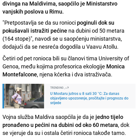
divinga na Maldivima, saopćilo je Ministarstvo
vanjskih poslova u Rimu.
"Pretpostavlja se da su ronioci
poginuli dok su
pokušavali istražiti pećine
na dubini od 50 metara
(164 stope)", navodi se u saopćenju ministarstva,
dodajući da se nesreća dogodila u Vaavu Atollu.
Četiri od pet ronioca bili su članovi tima University of
Genoa, među kojima profesorica ekologije
Monica
Montefalcone
, njena kćerka i dva istraživača.
TRENDING
U Mostaru jutros u 8 sati 30 °C: Za danas
objavljeno upozorenje, pročitajte i prognozu do
srijede
Vojna služba Maldiva saopćila je da je
jedno tijelo
pronađeno u pećini na dubini od oko 60 metara
, dok
se vjeruje da su i ostala četiri ronioca takođe tamo.