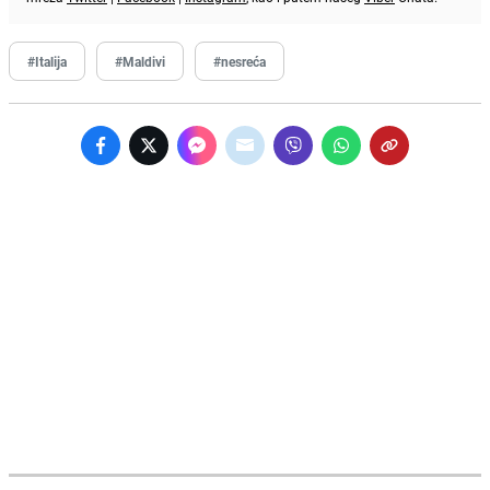
#Italija
#Maldivi
#nesreća