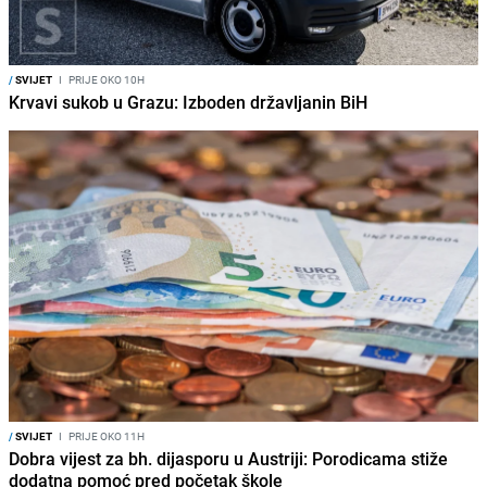
/
SVIJET
I
PRIJE OKO 10H
Krvavi sukob u Grazu: Izboden državljanin BiH
/
SVIJET
I
PRIJE OKO 11H
Dobra vijest za bh. dijasporu u Austriji: Porodicama stiže
dodatna pomoć pred početak škole