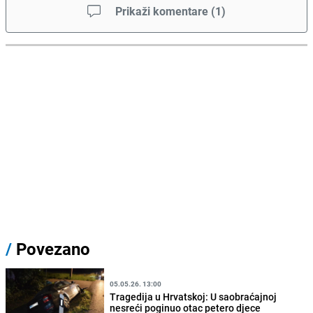
Prikaži komentare
(
1
)
/
Povezano
05.05.26. 13:00
Tragedija u Hrvatskoj: U saobraćajnoj
nesreći poginuo otac petero djece