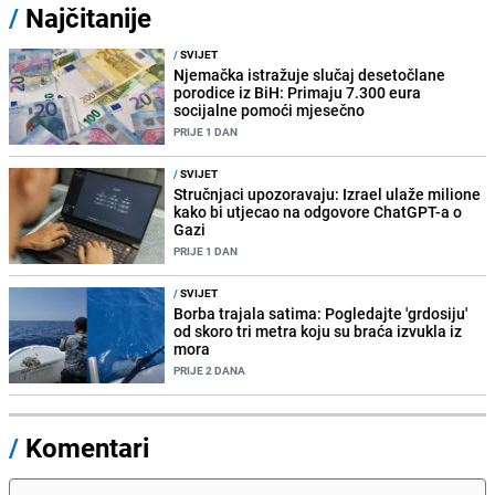
/
Najčitanije
/
SVIJET
Njemačka istražuje slučaj desetočlane
porodice iz BiH: Primaju 7.300 eura
socijalne pomoći mjesečno
PRIJE 1 DAN
/
SVIJET
Stručnjaci upozoravaju: Izrael ulaže milione
kako bi utjecao na odgovore ChatGPT-a o
Gazi
PRIJE 1 DAN
/
SVIJET
Borba trajala satima: Pogledajte 'grdosiju'
od skoro tri metra koju su braća izvukla iz
mora
PRIJE 2 DANA
/
Komentari