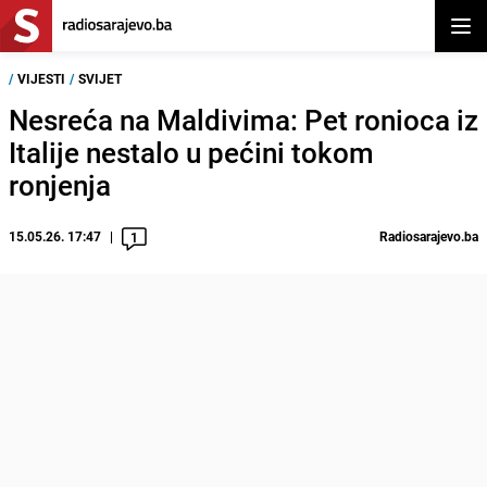
Otvor
/
VIJESTI
/
SVIJET
Nesreća na Maldivima: Pet ronioca iz
Italije nestalo u pećini tokom
ronjenja
15.05.26. 17:47
Radiosarajevo.ba
1