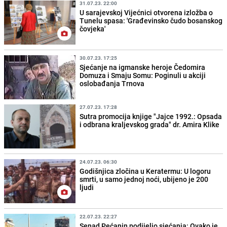
31.07.23. 22:00
U sarajevskoj Vijećnici otvorena izložba o
Tunelu spasa: 'Građevinsko čudo bosanskog
čovjeka'
30.07.23. 17:25
Sjećanje na igmanske heroje Čedomira
Domuza i Smaju Somu: Poginuli u akciji
oslobađanja Trnova
27.07.23. 17:28
Sutra promocija knjige "Jajce 1992.: Opsada
i odbrana kraljevskog grada" dr. Amira Klike
24.07.23. 06:30
Godišnjica zločina u Keratermu: U logoru
smrti, u samo jednoj noći, ubijeno je 200
ljudi
22.07.23. 22:27
Senad Pećanin podijelio sjećanja: Ovako je