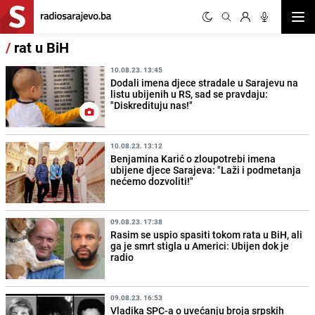
Otvor
/
rat u BiH
10.08.23. 13:45
Dodali imena djece stradale u Sarajevu na
listu ubijenih u RS, sad se pravdaju:
"Diskredituju nas!"
10.08.23. 13:12
Benjamina Karić o zloupotrebi imena
ubijene djece Sarajeva: "Laži i podmetanja
nećemo dozvoliti!"
09.08.23. 17:38
Rasim se uspio spasiti tokom rata u BiH, ali
ga je smrt stigla u Americi: Ubijen dok je
radio
09.08.23. 16:53
Vladika SPC-a o uvećanju broja srpskih