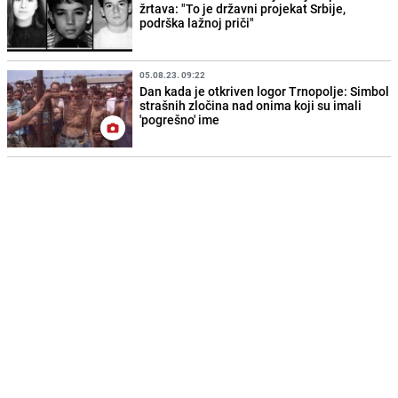
žrtava: "To je državni projekat Srbije,
podrška lažnoj priči"
05.08.23. 09:22
Dan kada je otkriven logor Trnopolje: Simbol
strašnih zločina nad onima koji su imali
'pogrešno' ime