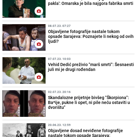
pakla': Omarska je bila najgora fabrika smrti
08.07.23. 07:27
Objavljene fotografije nastale tokom
opsade Sarajeva: Poznajete li nekog od ovih
ljudi?
07.07.23. 10:03
Vehid Dedić preživio "marš smrti": Šesnaesti
juli mi je drugi rođendan
02.07.23. 20:16
Skandalozne prijetnje bivšeg "Škorpiona":
Ba*ije, pukne li opet, ni pile neću ostaviti u
dvorištu"
20.06.23. 12:59
Objavljene dosad neviđene fotografije
nastale tokom opsade Sarajeva: