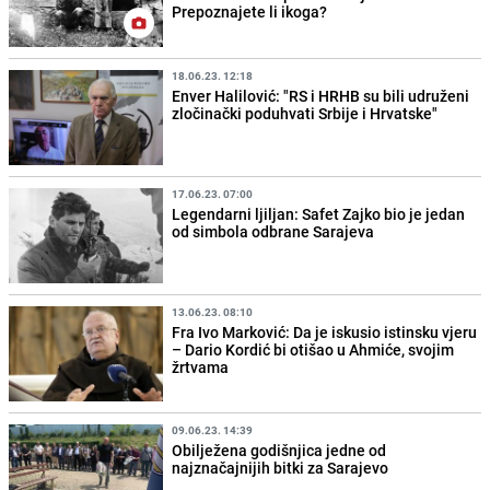
Prepoznajete li ikoga?
18.06.23. 12:18
Enver Halilović: "RS i HRHB su bili udruženi
zločinački poduhvati Srbije i Hrvatske"
17.06.23. 07:00
Legendarni ljiljan: Safet Zajko bio je jedan
od simbola odbrane Sarajeva
13.06.23. 08:10
Fra Ivo Marković: Da je iskusio istinsku vjeru
– Dario Kordić bi otišao u Ahmiće, svojim
žrtvama
09.06.23. 14:39
Obilježena godišnjica jedne od
najznačajnijih bitki za Sarajevo