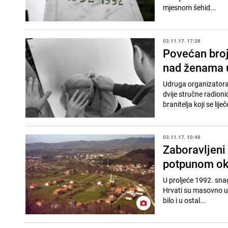
mjesnom šehid...
03.11.17. 17:38
Povećan broj 
nad ženama 
Udruga organizatora 
dvije stručne radion
branitelja koji se lije
03.11.17. 10:48
Zaboravljeni 
potpunom ok
U proljeće 1992. snag
Hrvati su masovno ubi
bilo i u ostal...