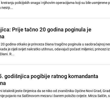
 kreiranju policijskih snaga i njihovim operacijama koji su bile usmjerene p
 nesrp...
ica: Prije tačno 20 godina poginula je
na
, 20 godina otkako je princeza Diana tragično poginula u saobraćajnoj nes
kada je cijeli svijet nakratko utihnuo, odavajući počast miljenici, princezi i
Diani. R...
5. godišnjica pogibije ratnog komandanta
ina
ni istaknili jeste činjenica da se niko od zvaničnika Općine Novi Grad, Gra
nije pojavio na Salčinovom mezaru i barem položio cvijeće. Mirza Salčin, s