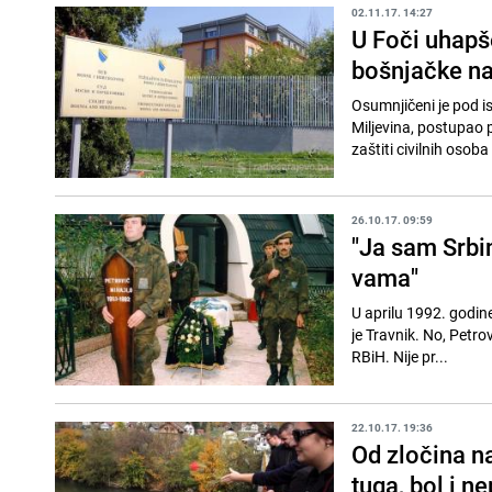
02.11.17. 14:27
U Foči uhapš
bošnjačke na
Osumnjičeni je pod is
Miljevina, postupao
zaštiti civilnih osoba 
26.10.17. 09:59
"Ja sam Srbi
vama"
U aprilu 1992. godine
je Travnik. No, Petrov
RBiH. Nije pr...
22.10.17. 19:36
Od zločina n
tuga, bol i n