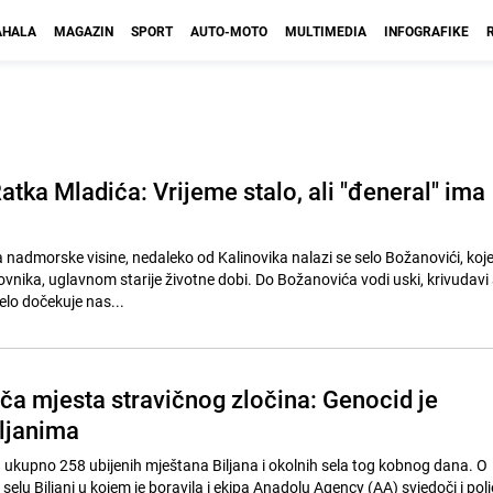
HALA
MAGAZIN
SPORT
AUTO-MOTO
MULTIMEDIA
INFOGRAFIKE
tka Mladića: Vrijeme stalo, ali "đeneral" ima
nadmorske visine, nedaleko od Kalinovika nalazi se selo Božanovići, koj
vnika, uglavnom starije životne dobi. Do Božanovića vodi uski, krivudavi 
elo dočekuje nas...
uča mjesta stravičnog zločina: Genocid je
ljanima
d ukupno 258 ubijenih mještana Biljana i okolnih sela tog kobnog dana. O
selu Biljani u kojem je boravila i ekipa Anadolu Agency (AA) svjedoči i pol