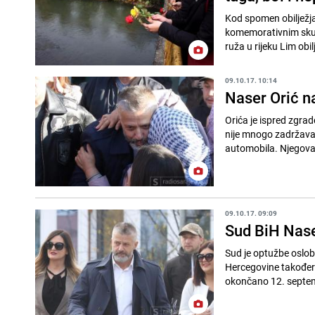
Kod spomen obilježja
komemorativnim skup
ruža u rijeku Lim obilj
09.10.17. 10:14
Naser Orić n
Orića je ispred zgrad
nije mnogo zadržavao,
automobila. Njegova
09.10.17. 09:09
Sud BiH Nase
Sud je optužbe oslob
Hercegovine također
okončano 12. septemb