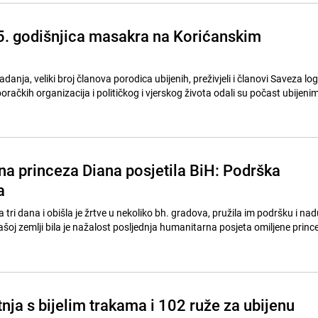
5. godišnjica masakra na Korićanskim
adanja, veliki broj članova porodica ubijenih, preživjeli i članovi Saveza lo
oračkih organizacija i političkog i vjerskog života odali su počast ubijenim
na princeza Diana posjetila BiH: Podrška
a
a tri dana i obišla je žrtve u nekoliko bh. gradova, pružila im podršku i nad
šoj zemlji bila je nažalost posljednja humanitarna posjeta omiljene princeze
nja s bijelim trakama i 102 ruže za ubijenu