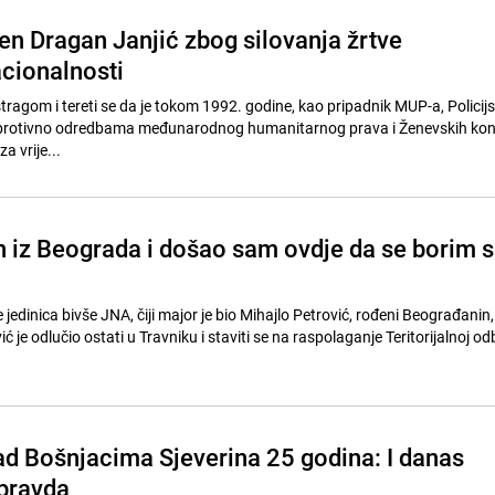
en Dragan Janjić zbog silovanja žrtve
cionalnosti
tragom i tereti se da je tokom 1992. godine, kao pripadnik MUP-a, Policij
 protivno odredbama međunarodnog humanitarnog prava i Ženevskih kon
za vrije...
n iz Beograda i došao sam ovdje da se borim 
 jedinica bivše JNA, čiji major je bio Mihajlo Petrović, rođeni Beograđanin
ić je odlučio ostati u Travniku i staviti se na raspolaganje Teritorijalnoj o
ad Bošnjacima Sjeverina 25 godina: I danas
epravda