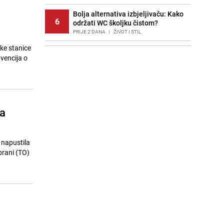
Bolja alternativa izbjeljivaču: Kako
6
održati WC školjku čistom?
PRIJE 2 DANA
|
ŽIVOT I STIL
ske stanice
Potresna poruka imama nakon
7
vencija o
smrti Aldine Ljubunčić: "Dunjaluk
ne vrijedi ni koliko krilo komarca"
PRIJE OKO 17H
|
BOSNA I HERCEGOVINA
Cijela regija čeka njegovu
8
progonozu: Poznati meteorolog
sa
najavljuje veću promjenu vremena
PRIJE 1 DAN
|
REGIJA
Stručnjaci upozoravaju: Izrael ulaže
, napustila
9
milione kako bi utjecao na
dbrani (TO)
odgovore ChatGPT-a o Gazi
PRIJE 1 DAN
|
SVIJET
Jedan od najvećih gradova nije na
10
listi: Ovo su lokacije prvih Lidl
prodavnica u BiH
PRIJE OKO 22H
|
BOSNA I HERCEGOVINA