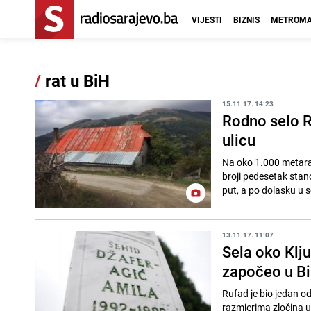
VIJESTI
BIZNIS
METROMA
/
rat u BiH
15.11.17. 14:23
Rodno selo Ra
ulicu
Na oko 1.000 metara 
broji pedesetak stano
put, a po dolasku u s
13.11.17. 11:07
Sela oko Klj
započeo u Bi
Rufad je bio jedan o
razmjerima zločina u 