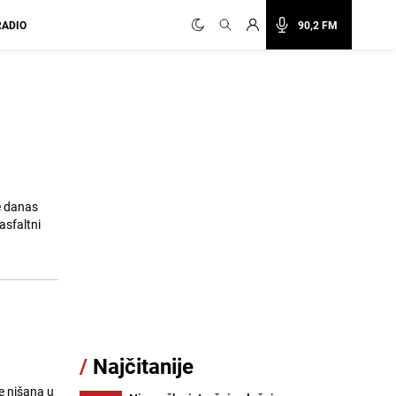
RADIO
90,2 FM
e danas
asfaltni
/
Najčitanije
je nišana u