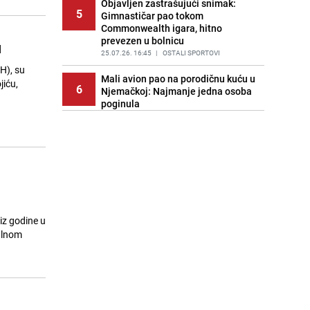
Objavljen zastrašujući snimak:
5
Gimnastičar pao tokom
Commonwealth igara, hitno
prevezen u bolnicu
u
25.07.26. 16:45
|
OSTALI SPORTOVI
H), su
Mali avion pao na porodičnu kuću u
jiću,
6
Njemačkoj: Najmanje jedna osoba
poginula
25.07.26. 16:49
|
SVIJET
Hrvatska: Državljanka Španije
7
pokušala prenijeti gotovo 15
kilograma marihuane
25.07.26. 17:04
|
REGIJA
BH Meteo upozorava: Prije velikog
8
toplotnog talasa stiže nevrijeme,
iz godine u
ove regije su na udaru
jalnom
25.07.26. 17:06
|
BOSNA I HERCEGOVINA
Na ruci nosi zanimljiv detalj: Tarik
9
Muharemović odradio prvi trening u
Leedsu
25.07.26. 17:23
|
NOGOMET