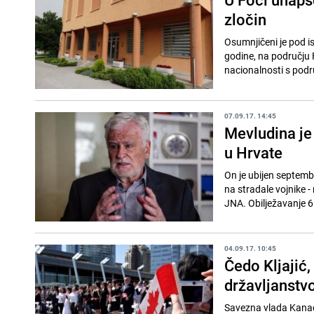
zločin
Osumnjičeni je pod is
godine, na području F
nacionalnosti s podru
07.09.17. 14:45
Mevludina je 
u Hrvate
On je ubijen septemb
na stradale vojnike 
JNA. Obilježavanje 6.
04.09.17. 10:45
Čedo Kljajić,
državljanstv
Savezna vlada Kanade