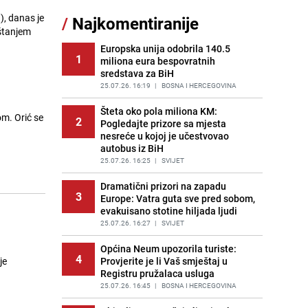
Borba trajala satima: Pogledajte
), danas je
/
Najkomentiranije
11
'grdosiju' od skoro tri metra koju su
štanjem
braća izvukla iz mora
Europska unija odobrila 140.5
PRIJE 2 DANA
|
SVIJET
1
miliona eura bespovratnih
sredstava za BiH
Gosti iz Njemačke napravili požar u
12
apartmanu u Istri, vlasniku se
25.07.26. 16:19
|
BOSNA I HERCEGOVINA
smijali i pokazivali srednji prst
Šteta oko pola miliona KM:
PRIJE 2 DANA
|
REGIJA
om. Orić se
2
Pogledajte prizore sa mjesta
nesreće u kojoj je učestvovao
Kako očistiti staklo od tuš-kabina:
13
autobus iz BiH
Jednostavni savjeti za očuvanje
sjaja
25.07.26. 16:25
|
SVIJET
PRIJE 1 DAN
|
ŽIVOT I STIL
Dramatični prizori na zapadu
3
Europe: Vatra guta sve pred sobom,
Očistite rernu bez hemikalija:
14
evakuisano stotine hiljada ljudi
Poznata stručnjakinja dijeli savjete
25.07.26. 16:27
|
SVIJET
PRIJE 2 DANA
|
ŽIVOT I STIL
Općina Neum upozorila turiste:
Novi detalji istrage: Ruske službe
4
15
je
Provjerite je li Vaš smještaj u
otkrile moguć uzrok tragedije bh.
Registru pružalaca usluga
planinara na Elbrusu
25.07.26. 16:45
|
BOSNA I HERCEGOVINA
PRIJE 2 DANA
|
SVIJET