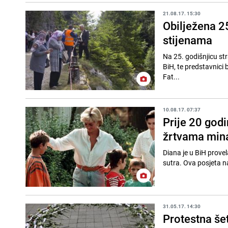
21.08.17. 15:30
Obilježena 2
stijenama
Na 25. godišnjicu str
BiH, te predstavnici b
Fat...
10.08.17. 07:37
Prije 20 godi
žrtvama min
Diana je u BiH provel
sutra. Ova posjeta na
31.05.17. 14:30
Protestna šet