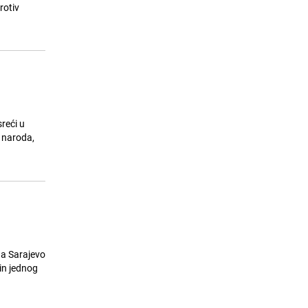
rotiv
Kupujete li u Lidlu? Od sada ćete
15
moći plaćati na potpuno drugačiji
način
25.07.26. 18:09
|
SVIJET
reći u
z naroda,
da Sarajevo
in jednog