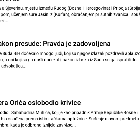
 u Sjeverinu, mjestu između Rudog (Bosna i Hercegovina) i Priboja (Srbija
om, učenjem sure Jasin iz (Kur’an), obraćanjem prisutnih zvanica i spu
ež...
akon presude: Pravda je zadovoljena
e Suda BiH dočekalo mnogo ljudi, koji su njegov izlazak pozdravili aplauz
 a oni koji su ga došli dočekati, nakon izlaska iz Suda su ga ispratili do
 advokatica...
ra Orića oslobodio krivice
odio i Sabahudina Muhića, koji je kao pripadnik Armije Republike Bosne i
 bio osuđena prema istim tačkama optužnice. Suđenje u ovom predmetu 
ra, kada je odbrana iznijela zavr&sc...