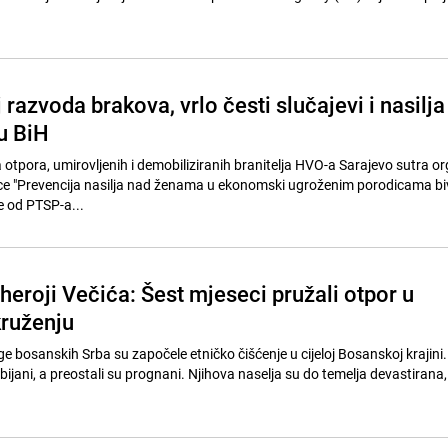
razvoda brakova, vrlo česti slučajevi i nasilja
u BiH
otpora, umirovljenih i demobiliziranih branitelja HVO-a Sarajevo sutra or
ice "Prevencija nasilja nad ženama u ekonomski ugroženim porodicama bi
če od PTSP-a...
heroji Večića: Šest mjeseci pružali otpor u
ruženju
e bosanskih Srba su započele etničko čišćenje u cijeloj Bosanskoj krajini.
jani, a preostali su prognani. Njihova naselja su do temelja devastirana, 