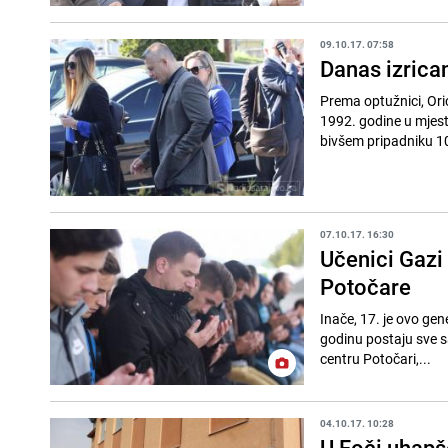
09.10.17. 07:58
Danas izrica
Prema optužnici, Ori
1992. godine u mjesti
bivšem pripadniku 10
07.10.17. 16:30
Učenici Gazi
Potočare
Inače, 17. je ovo gen
godinu postaju sve s
centru Potočari,...
04.10.17. 10:28
U Foči uhapš