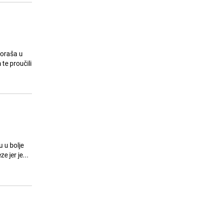
goraša u
 te proučili
u u bolje
 jer je...