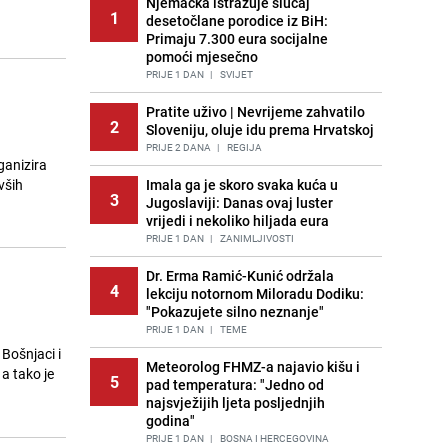
Njemačka istražuje slučaj
1
desetočlane porodice iz BiH:
Primaju 7.300 eura socijalne
pomoći mjesečno
PRIJE 1 DAN
|
SVIJET
Pratite uživo | Nevrijeme zahvatilo
2
Sloveniju, oluje idu prema Hrvatskoj
PRIJE 2 DANA
|
REGIJA
ganizira
vših
Imala ga je skoro svaka kuća u
3
Jugoslaviji: Danas ovaj luster
vrijedi i nekoliko hiljada eura
PRIJE 1 DAN
|
ZANIMLJIVOSTI
Dr. Erma Ramić-Kunić održala
4
lekciju notornom Miloradu Dodiku:
"Pokazujete silno neznanje"
PRIJE 1 DAN
|
TEME
 Bošnjaci i
Meteorolog FHMZ-a najavio kišu i
a tako je
5
pad temperatura: "Jedno od
najsvježijih ljeta posljednjih
godina"
PRIJE 1 DAN
|
BOSNA I HERCEGOVINA