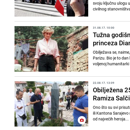
svoju ključnu ulogu u
civilnog stanovništva
31.08.17. 10:00
Tužna godišnj
princeza Dia
Obilježava se, naime
Parizu. Bio je to dan 
voljenoj humanitarki 
22.08.17. 13:09
Obilježena 2
Ramiza Salč
Ono što su svi prisut
ili Kantona Sarajevo 
od najvećih heroja...