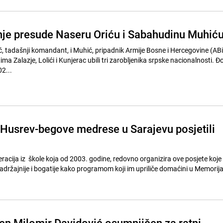
nje presude Naseru Oriću i Sabahudinu Muhić
ć, tadašnji komandant, i Muhić, pripadnik Armije Bosne i Hercegovine (ABi
ma Zalazje, Lolići i Kunjerac ubili tri zarobljenika srpske nacionalnosti. Đo
2...
 Husrev-begove medrese u Sarajevu posjetili
eracija iz škole koja od 2003. godine, redovno organizira ove posjete koje 
adržajnije i bogatije kako programom koji im upriliče domaćini u Memori
en Milomir Davidović osumnjičen za ratni