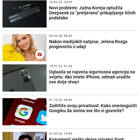
10.02.25. 10:39
Novi problemi: Južna Koreja optužila
Deepseek za "pretjerano" prikupljanje ličnih
podataka
09.02.25. 08:53
Nakon medijskih natpisa: Jelena Rozga
progovorila o udaji
18.01.25. 21:54
Oglasila se najveća sigurnosna agencija na
svijetu: Ako imate iPhone, odmah uradite
ove dvije stvari
01.10.24. 08:05
Zaštitite svoju privatnost: Kako onemogućiti
Googleu da snima sve što vi govorite?
21.09.24. 15:00
Kasumović vješto skriva privatni život: