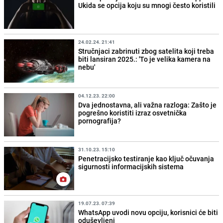
Ukida se opcija koju su mnogi često koristili
24.02.24. 21:41
Stručnjaci zabrinuti zbog satelita koji treba
biti lansiran 2025.: 'To je velika kamera na
nebu'
04.12.23. 22:00
Dva jednostavna, ali važna razloga: Zašto je
pogrešno koristiti izraz osvetnička
pornografija?
31.10.23. 15:10
Penetracijsko testiranje kao ključ očuvanja
sigurnosti informacijskih sistema
19.07.23. 07:39
WhatsApp uvodi novu opciju, korisnici će biti
oduševljeni