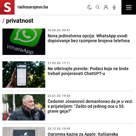
Otvor
/
privatnost
30.06.26. 09:47
Nova jedinstvena opcija: WhatsApp uvodi
dopisivanje bez razmjene brojeva telefona
21.02.26. 17:11
Ne otkrivajte previše: Podaci koje ne biste
trebali povjeravati ChatGPT-u
23.01.26. 19:34
Čedomir Jovanović demantovao da je u vezi
s prijateljem: "Zašto od jednog oca u 55.
prave geja?"
22.12.25. 19:45
Ogromna kazna za Apple: Italijanska