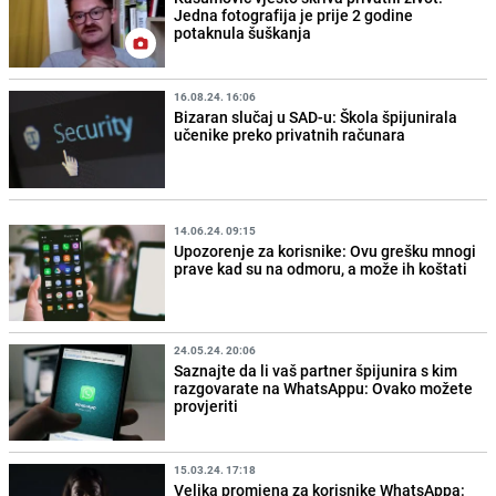
Jedna fotografija je prije 2 godine
potaknula šuškanja
16.08.24. 16:06
Bizaran slučaj u SAD-u: Škola špijunirala
učenike preko privatnih računara
14.06.24. 09:15
Upozorenje za korisnike: Ovu grešku mnogi
prave kad su na odmoru, a može ih koštati
24.05.24. 20:06
Saznajte da li vaš partner špijunira s kim
razgovarate na WhatsAppu: Ovako možete
provjeriti
15.03.24. 17:18
Velika promjena za korisnike WhatsAppa: