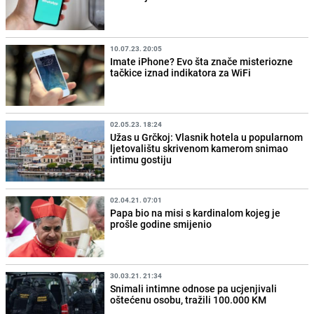
10.07.23. 20:05
Imate iPhone? Evo šta znače misteriozne
tačkice iznad indikatora za WiFi
02.05.23. 18:24
Užas u Grčkoj: Vlasnik hotela u popularnom
ljetovalištu skrivenom kamerom snimao
intimu gostiju
02.04.21. 07:01
Papa bio na misi s kardinalom kojeg je
prošle godine smijenio
30.03.21. 21:34
Snimali intimne odnose pa ucjenjivali
oštećenu osobu, tražili 100.000 KM