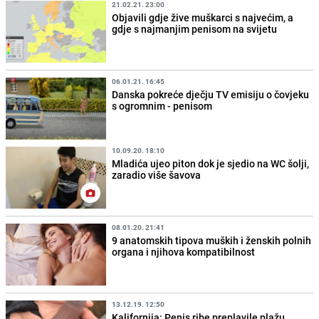
21.02.21. 23:00
Objavili gdje žive muškarci s najvećim, a
gdje s najmanjim penisom na svijetu
06.01.21. 16:45
Danska pokreće dječju TV emisiju o čovjeku
s ogromnim - penisom
10.09.20. 18:10
Mladića ujeo piton dok je sjedio na WC šolji,
zaradio više šavova
08.01.20. 21:41
9 anatomskih tipova muških i ženskih polnih
organa i njihova kompatibilnost
13.12.19. 12:50
Kalifornija: Penis ribe preplavile plažu