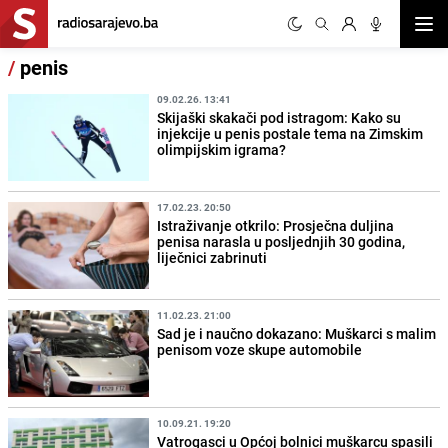
Otvor
/
penis
09.02.26. 13:41
Skijaški skakači pod istragom: Kako su
injekcije u penis postale tema na Zimskim
olimpijskim igrama?
17.02.23. 20:50
Istraživanje otkrilo: Prosječna duljina
penisa narasla u posljednjih 30 godina,
liječnici zabrinuti
11.02.23. 21:00
Sad je i naučno dokazano: Muškarci s malim
penisom voze skupe automobile
10.09.21. 19:20
Vatrogasci u Općoj bolnici muškarcu spasili