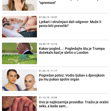
"opremom"
07.08.19. 19:47
Ljekari i stručnjaci dali odgovor: Može li
penis biti prevelik?
03.06.19. 12:10
Kakav pogled...: Pogledajte šta je Trumpa
dočekalo kad je sletio u London
01.02.19. 11:17
Pogrešan potez: Vodio ljubav s djevojkom
pa mu pukao spolni organ
01.12.18. 12:02
Ovo je najbizarnija prosidba: Tražio je oralni
seks, a kada sam...