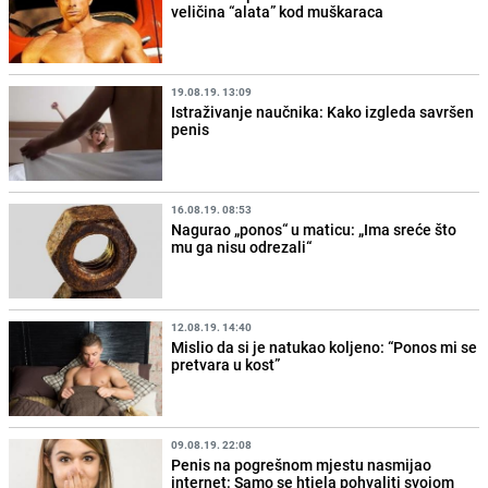
veličina “alata” kod muškaraca
19.08.19. 13:09
Istraživanje naučnika: Kako izgleda savršen
penis
16.08.19. 08:53
Nagurao „ponos“ u maticu: „Ima sreće što
mu ga nisu odrezali“
12.08.19. 14:40
Mislio da si je natukao koljeno: “Ponos mi se
pretvara u kost”
09.08.19. 22:08
Penis na pogrešnom mjestu nasmijao
internet: Samo se htjela pohvaliti svojom