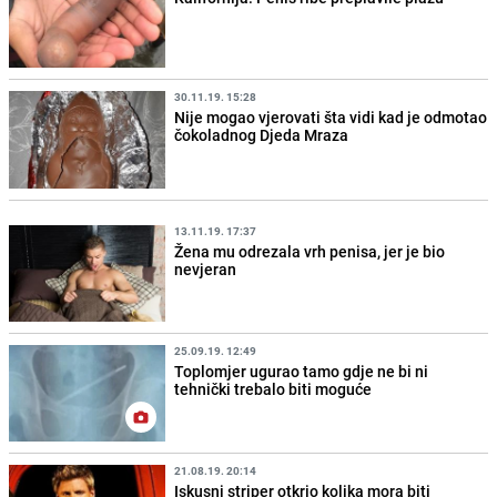
30.11.19. 15:28
Nije mogao vjerovati šta vidi kad je odmotao
čokoladnog Djeda Mraza
13.11.19. 17:37
Žena mu odrezala vrh penisa, jer je bio
nevjeran
25.09.19. 12:49
Toplomjer ugurao tamo gdje ne bi ni
tehnički trebalo biti moguće
21.08.19. 20:14
Iskusni striper otkrio kolika mora biti