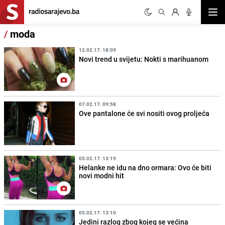
Otvor
/
moda
12.02.17. 18:09
Novi trend u svijetu: Nokti s marihuanom
07.02.17. 09:58
Ove pantalone će svi nositi ovog proljeća
05.02.17. 13:19
Helanke ne idu na dno ormara: Ovo će biti
novi modni hit
05.02.17. 13:10
Jedini razlog zbog kojeg se većina