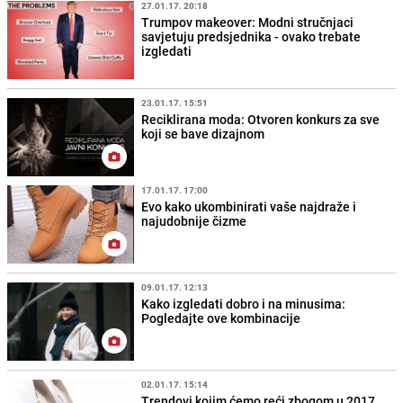
27.01.17. 20:18
Trumpov makeover: Modni stručnjaci
savjetuju predsjednika - ovako trebate
izgledati
23.01.17. 15:51
Reciklirana moda: Otvoren konkurs za sve
koji se bave dizajnom
17.01.17. 17:00
Evo kako ukombinirati vaše najdraže i
najudobnije čizme
09.01.17. 12:13
Kako izgledati dobro i na minusima:
Pogledajte ove kombinacije
02.01.17. 15:14
Trendovi kojim ćemo reći zbogom u 2017.