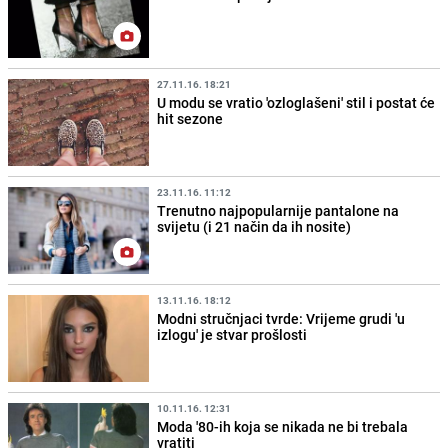
27.11.16. 18:21
U modu se vratio 'ozloglašeni' stil i postat će
hit sezone
23.11.16. 11:12
Trenutno najpopularnije pantalone na
svijetu (i 21 način da ih nosite)
13.11.16. 18:12
Modni stručnjaci tvrde: Vrijeme grudi 'u
izlogu' je stvar prošlosti
10.11.16. 12:31
Moda '80-ih koja se nikada ne bi trebala
vratiti