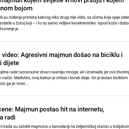
lenom bojom
li su rođenje primata kakvog niko drugi nije vidio, sa očima koje sjaje zele
svijetle u žutoj boji – i to su samo vidljive karakteristike. Ispod kože i dub
vorenje je...
 video: Agresivni majmun došao na biciklu i
 dijete
ima rade raznorazne stvari nasmiju mnoge, ali i iznenade, jer ove životin
 način. Međutim, ovaj babun je otišao i korak dalje. On je došao biciklom
tio ga je i kren...
ene: Majmun postao hit na internetu,
a radi
ani kada su zatekli majmuna u kancelariji na željezničkoj stanici u indijsk