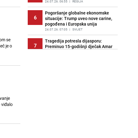
24.07.26. 06:55
|
REGIJA
Pogoršanje globalne ekonomske
6
situacije: Trump uveo nove carine,
pogođena i Europska unija
24.07.26. 07:05
|
SVIJET
tom se
Tragedija potresla dijasporu:
7
eč je o
Preminuo 15-godišnji dječak Amar
Ahmatović
24.07.26. 07:16
|
REGIJA
Incident na plaži u Hrvatskoj:
8
"Koncesionari" napali oca s dvoje
male djece zbog ležaljki?
24.07.26. 07:20
|
REGIJA
Turizam u haosu: Dubai nudi skoro
avanje
9
1.400 KM onima koji dovedu gosta
 viđalo
iz inostranstva
24.07.26. 07:32
|
SVIJET
Transfer još nije riješen: Dominik
10
Livaković se vraća u Hrvatsku na
terapije