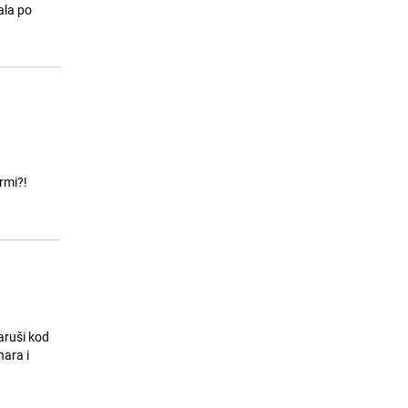
ostati bez vode
ala po
24.07.26. 08:11
|
LOKALNE TEME
rmi?!
aruši kod
nara i