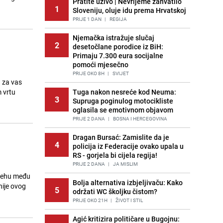
Pratite uživo | Nevrijeme zahvatilo
1
Sloveniju, oluje idu prema Hrvatskoj
PRIJE 1 DAN
|
REGIJA
Njemačka istražuje slučaj
2
desetočlane porodice iz BiH:
Primaju 7.300 eura socijalne
pomoći mjesečno
PRIJE OKO 8H
|
SVIJET
 za vas
 vrtu
Tuga nakon nesreće kod Neuma:
3
Supruga poginulog motocikliste
oglasila se emotivnom objavom
PRIJE 2 DANA
|
BOSNA I HERCEGOVINA
Dragan Bursać: Zamislite da je
4
policija iz Federacije ovako upala u
RS - gorjela bi cijela regija!
PRIJE 2 DANA
|
JA MISLIM
tjehu među
Bolja alternativa izbjeljivaču: Kako
nije ovog
5
održati WC školjku čistom?
PRIJE OKO 21H
|
ŽIVOT I STIL
Agić kritizira političare u Bugojnu: