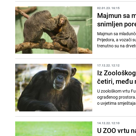
02.01.23. 16:15
Majmun sa ml
snimljen por
Majmun sa mladunčen
Prijedora, a vozači 
trenutno su na drvet
17.12.22. 12:12
Iz Zoološkog
četiri, među 
U zoološkom vrtu Fur
ograđenog prostora. K
o uvjetima smještaja
14.12.22. 12:10
U ZOO vrtu n