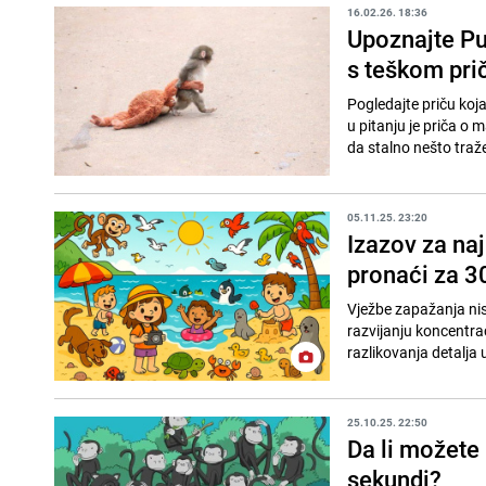
16.02.26. 18:36
Upoznajte Pu
s teškom pr
Pogledajte priču koj
u pitanju je priča o
da stalno nešto traže
05.11.25. 23:20
Izazov za naj
pronaći za 3
Vježbe zapažanja nis
razvijanju koncentrac
razlikovanja detalja u
25.10.25. 22:50
Da li možete
sekundi?