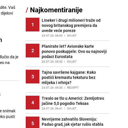
11
čokolade i kokosa bez pečenja,
slite. Vaš
/
Najkomentiranije
jednostavan desert bez imalo muke
dijelovi
PRIJE 2 DANA
|
RECEPTI
Lineker i drugi milioneri traže od
1
novog britanskog premijera da
Pojavili su vam se mravi u kući? Bez
12
uvede veće poreze
brige, ovo su najbolji načini da ih se
riješite
24.07.26. 06:30
|
SVIJET
n
PRIJE 2 DANA
|
ŽIVOT I STIL
Planirate let? Avionske karte
2
ponovo poskupjele: Ovo su najnoviji
Kako izgleda travnjak stadiona
13
podaci Eurostata
lučio da je
Koševo nakon tri koncerta Dine
Merlina
24.07.26. 06:30
|
SVIJET
deo na
PRIJE 2 DANA
|
FOTO
Tajna savršene kajgane: Kako
3
postići kremastu teksturu bez
Tajna savršenog makedonskog
14
mlijeka i vrhnja?
ajvara: Stari recept za kremast i
bogat okus
24.07.26. 06:30
|
RECEPTI
a
PRIJE 1 DAN
|
RECEPTI
Treslo se tlo u Americi: Zemljotres
4
jačine 5,0 pogodio Teksas
Ogromna potrošnja vode u dijelu
15
BiH: Inspektori krenuli u kontrole,
24.07.26. 06:41
|
SVIJET
je snimak
slijede kazne
eko pusti
Nevrijeme zahvatilo Sloveniju:
PRIJE 2 DANA
|
BOSNA I HERCEGOVINA
5
Padao grad, jak vjetar rušio stabla