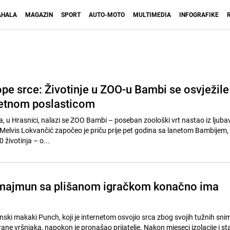
HALA
MAGAZIN
SPORT
AUTO-MOTO
MULTIMEDIA
INFOGRAFIKE
tope srce: Životinje u ZOO-u Bambi se osvježile
jetnom poslasticom
, u Hrasnici, nalazi se ZOO Bambi – poseban zoološki vrt nastao iz ljuba
 Melvis Lokvančić započeo je priču prije pet godina sa lanetom Bambijem,
životinja – o...
 majmun sa plišanom igračkom konačno ima
ki makaki Punch, koji je internetom osvojio srca zbog svojih tužnih sni
rane vršnjaka, napokon je pronašao prijatelje. Nakon mjeseci izolacije i st