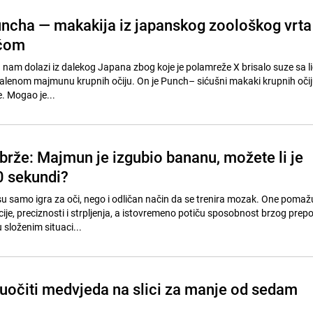
ncha — makakija iz japanskog zoološkog vrta
ičom
a nam dolazi iz dalekog Japana zbog koje je polamreže X brisalo suze sa l
 malenom majmunu krupnih očiju. On je Punch– sićušni makaki krupnih očij
. Mogao je...
brže: Majmun je izgubio bananu, možete li je
0 sekundi?
u samo igra za oči, nego i odličan način da se trenira mozak. One pomaž
ije, preciznosti i strpljenja, a istovremeno potiču sposobnost brzog prep
 složenim situaci...
 uočiti medvjeda na slici za manje od sedam