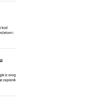
,
i kod
unčetom i
u
gle iz svog
je zapisnik