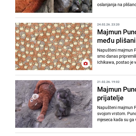
oslanjanja na plišan
24.02.26. 23:20
Majmun Punch
među plišan
Napušteni majmun Pun
smo danas pripremil
Ichikawa, postao je v
21.02.26. 19:02
Majmun Punc
prijatelje
Napušteni majmun Pun
svojom vrstom. Punch
mjeseca kada su ga v