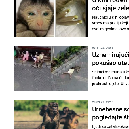
oči sjaje ze
Naučnici u Kini objavi
vrhovima prstiju koji 
svojim genima, ovo st
08.11.23. 09:56
Uznemirujući
pokušao oteti
Snimci majmuna u koj
funkcionišu na čudan
je ukrasti dijete. Uhva
28.09.23. 12:10
Urnebesne sc
pogledajte št
Ljudi su ostali šokir