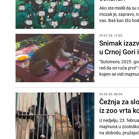
Ako ste mislili da su 
mozak je, zapravo, na
vas. Baš kao što hod
29.07.25. 17:03
Snimak izazv
u Crnoj Gori 
"Sutomore, 2025. godi
red da on ruča prvi!
kojem se vidi majmun k
24.02.25. 08:33
Čežnja za s
iz zoo vrta k
U nedjelju, 23. febr
majmuna u zoološkom 
na slobodu, pružajući