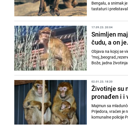
Bengalu, a snimak je 
tastaturi i prelistaval
17.09.23. 20:04
Snimljen maj
čudu, a on je.
Objava na kojoj se v
"moj_beograd_rezerva
Bože, jadna životinja
02.01.23. 18:20
Životinje su
pronađen i i 
Majmun sa mladunčent
Prijedora, vraćen je 
komunalne policije Pr