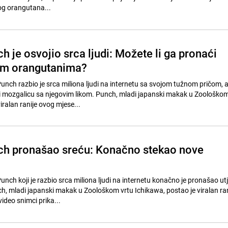
og orangutana...
 je osvojio srca ljudi: Možete li ga pronaći
im orangutanima?
ch razbio je srca miliona ljudi na internetu sa svojom tužnom pričom, a
i mozgalicu sa njegovim likom. Punch, mladi japanski makak u Zoološkom
iralan ranije ovog mjese...
h pronašao sreću: Konačno stekao nove
ch koji je razbio srca miliona ljudi na internetu konačno je pronašao u
, mladi japanski makak u Zoološkom vrtu Ichikawa, postao je viralan ra
ideo snimci prika...