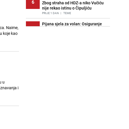
6
Zbog straha od HDZ-a niko Vučiću
nije rekao istinu o Čipuljiću
PRIJE 1 DAN
|
TEME
Pijana sjela za volan: Osiguranje
ica. Naime,
7
odbilo isplatu štete na vozilu koje je
u koje kao
slupala Anja Ljubojević
PRIJE 2 DANA
|
BOSNA I HERCEGOVINA
Znate li šta Dino Merlin pojede prije
8
izlaska na scenu? Njegov ritual
iznenadio mnoge
PRIJE 1 DAN
|
SHOWBIZ
Akcija na Dobrinji: Specijalci MUP-a
9
KS opkolili zgradu
u u
PRIJE 2 DANA
|
LOKALNE TEME
oznavanja i
Nastavak provokacija: MUP RS
10
oduzeo zastavu s ljiljanima i
sankcionisao vozača iz Bosanskog
Novog
PRIJE 1 DAN
|
BOSNA I HERCEGOVINA
Kao iz slastičarne: Rolada od