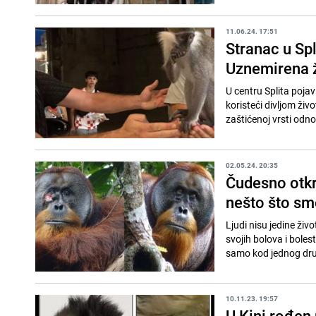
11.06.24. 17:51
Stranac u Sp
Uznemirena ž
U centru Splita pojavi
koristeći divljom živ
zaštićenoj vrsti odno
02.05.24. 20:35
Čudesno otkr
nešto što sm
Ljudi nisu jedine živ
svojih bolova i bolest
samo kod jednog dru
10.11.23. 19:57
U Kini rođen 