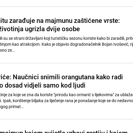
litu zarađuje na majmunu zaštićene vrste:
ivotinja ugrizla dvije osobe
li su se strani državljani koji turističku sezonu koriste kako bi zaradili, pri
otinjom kao atrakcijom. Kako je objavio dogradonačelnik Bojan Ivošević, rij
sno ze...
iće: Naučnici snimili orangutana kako radi
o dosad vidjeli samo kod ljudi
otinje za koje se zna da koriste "prirodu kao ormarić s lijekovima" za ublaž
i. Ipak, korištenje biljaka za liječenje rana je ponašanje koje se do nedavno
gog primat...
majmun kojem svijetle vrhovi prstiju i kojem