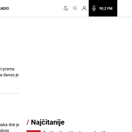
RADIO
90,2 FM
vi prema
 a danas je
/
Najčitanije
maka dok je
alnog