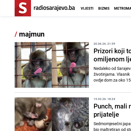
VIJESTI
BIZNIS
METROMA
/
majmun
20.06.26. 21:59
Prizori koji 
omiljenom l
Nedaleko od Sarajeva
životinjama. Vlasnik
ovdje dom za oko 150 
15.03.26. 18:24
Punch, mali
prijatelje
Sedmomjesečni japans
bio maltretiran od st