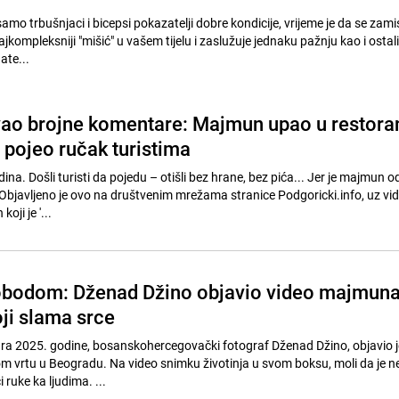
samo trbušnjaci i bicepsi pokazatelji dobre kondicije, vrijeme je da se zami
jkompleksniji "mišić" u vašem tijelu i zaslužuje jednaku pažnju kao i ostali 
ate...
ao brojne komentare: Majmun upao u restora
i pojeo ručak turistima
na. Došli turisti da pojedu – otišli bez hrane, bez pića... Jer je majmun od
" Objavljeno je ovo na društvenim mrežama stranice Podgoricki.info, uz vi
oji je '...
lobodom: Dženad Džino objavio video majmun
oji slama srce
uara 2025. godine, bosanskohercegovački fotograf Dženad Džino, objavio 
vrtu u Beogradu. Na video snimku životinja u svom boksu, moli da je n
 ruke ka ljudima. ...