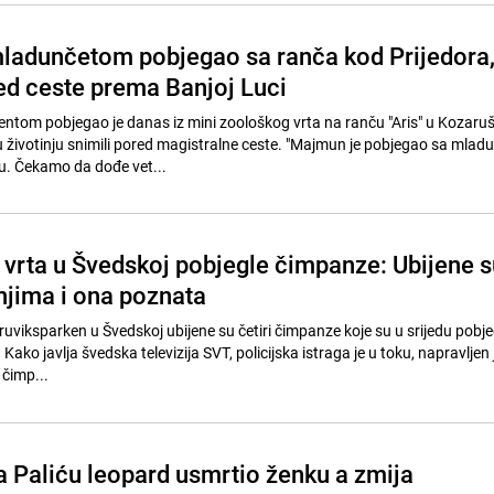
adunčetom pobjegao sa ranča kod Prijedora
ed ceste prema Banjoj Luci
tom pobjegao je danas iz mini zoološkog vrta na ranču "Aris" u Kozaruš
su životinju snimili pored magistralne ceste. "Majmun je pobjegao sa mlad
u. Čekamo da dođe vet...
 vrta u Švedskoj pobjegle čimpanze: Ubijene s
njima i ona poznata
uviksparken u Švedskoj ubijene su četiri čimpanze koje su u srijedu pobje
ako javlja švedska televizija SVT, policijska istraga je u toku, napravljen 
 čimp...
a Paliću leopard usmrtio ženku a zmija