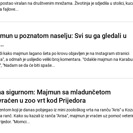
postao viralan na društvenim mrežama. Životinja je sdjedila u stolici, kuc
a fajlove...
mun u poznatom naselju: Svi su ga gledali u
..
idi kako majmun lagano šeta po krovu objavljen je na Instagram stranici
", a odmah je uslijedio veliki broj komentara. "Odakle majmun na Karabu
", "Nadam se da će biti spaše...
 na sigurnom: Majmun sa mladunčetom
vraćen u zoo vrt kod Prijedora
om koji je danas pobjegao iz mini zoološkog vrta na ranču "Aris" u Koz
na ranč. Kako su kazali iz ranča "Arisa", majmun je vraćen uz pomoć veteri
ijedor. "Momci...