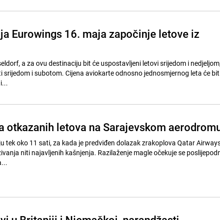
a Eurowings 16. maja započinje letove iz
seldorf, a za ovu destinaciju bit će uspostavljeni letovi srijedom i nedjeljom
iti srijedom i subotom. Cijena aviokarte odnosno jednosmjernog leta će bit
...
a otkazanih letova na Sarajevskom aerodrom
uju tek oko 11 sati, za kada je predviđen dolazak zrakoplova Qatar Airway
vanja niti najavljenih kašnjenja. Razilaženje magle očekuje se poslijepod
...
vi u Britaniji i Njemačkoj, narandžasti