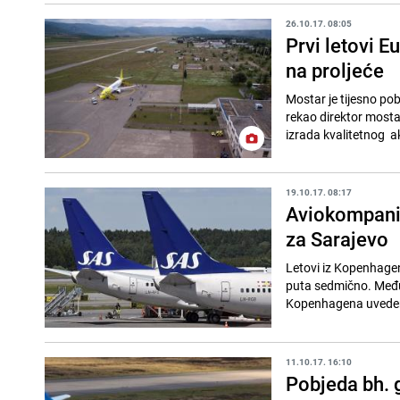
26.10.17. 08:05
Prvi letovi 
na proljeće
Mostar je tijesno pob
rekao direktor mostar
izrada kvalitetnog ak
19.10.17. 08:17
Aviokompanij
za Sarajevo
Letovi iz Kopenhagen
puta sedmično. Među o
Kopenhagena uvedene
11.10.17. 16:10
Pobjeda bh. 