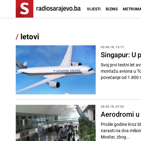
VIJESTI
BIZNIS
METROMA
/
letovi
03.06.18. 13:17
Singapur: U p
Svoj prvi testni let av
montažu aviona u Tou
povećanje od 1.800 mi
28.05.18. 07:52
Aerodromi u 
Prošle godine kroz bh
narasti na dva milion
Mostar, zbog...