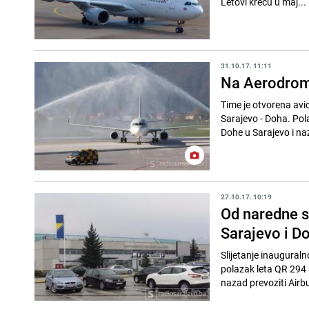
Letovi kreću u maj...
31.10.17. 11:11
Na Aerodrom 
Time je otvorena avio
Sarajevo - Doha. Pol
Dohe u Sarajevo i naz
27.10.17. 10:19
Od naredne s
Sarajevo i D
Slijetanje inaugural
polazak leta QR 294 
nazad prevoziti Airb