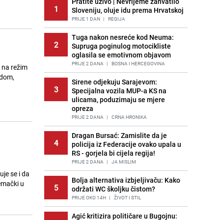
Pratite uživo | Nevrijeme zahvatilo
1
Sloveniju, oluje idu prema Hrvatskoj
PRIJE 1 DAN
|
REGIJA
Tuga nakon nesreće kod Neuma:
2
Supruga poginulog motocikliste
oglasila se emotivnom objavom
PRIJE 2 DANA
|
BOSNA I HERCEGOVINA
 na režim
edom,
Sirene odjekuju Sarajevom:
3
Specijalna vozila MUP-a KS na
ulicama, poduzimaju se mjere
opreza
PRIJE 2 DANA
|
CRNA HRONIKA
Dragan Bursać: Zamislite da je
4
policija iz Federacije ovako upala u
RS - gorjela bi cijela regija!
PRIJE 2 DANA
|
JA MISLIM
je se i da
Bolja alternativa izbjeljivaču: Kako
emački u
5
održati WC školjku čistom?
PRIJE OKO 14H
|
ŽIVOT I STIL
Agić kritizira političare u Bugojnu: