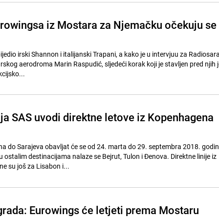
Eurowingsa iz Mostara za Njemačku očekuju se
ijedio irski Shannon i italijanski Trapani, a kako je u intervjuu za Radiosar
skog aerodroma Marin Raspudić, sljedeći korak koji je stavljen pred njih 
cijsko...
a SAS uvodi direktne letove iz Kopenhagena
a do Sarajeva obavljat će se od 24. marta do 29. septembra 2018. godin
stalim destinacijama nalaze se Bejrut, Tulon i Đenova. Direktne linije iz
 su još za Lisabon i...
grada: Eurowings će letjeti prema Mostaru