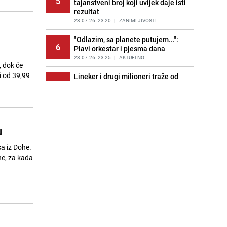
5
tajanstveni broj koji uvijek daje isti
rezultat
23.07.26. 23:20
|
ZANIMLJIVOSTI
"Odlazim, sa planete putujem...":
6
Plavi orkestar i pjesma dana
23.07.26. 23:25
|
AKTUELNO
, dok će
i od 39,99
Lineker i drugi milioneri traže od
7
novog britanskog premijera da
uvede veće poreze
24.07.26. 06:30
|
SVIJET
Planirate let? Avionske karte
u
8
ponovo poskupjele: Ovo su najnoviji
podaci Eurostata
sa iz Dohe.
24.07.26. 06:30
|
SVIJET
ne, za kada
Tajna savršene kajgane: Kako
9
postići kremastu teksturu bez
mlijeka i vrhnja?
24.07.26. 06:30
|
RECEPTI
Treslo se tlo u Americi: Zemljotres
10
jačine 5,0 pogodio Teksas