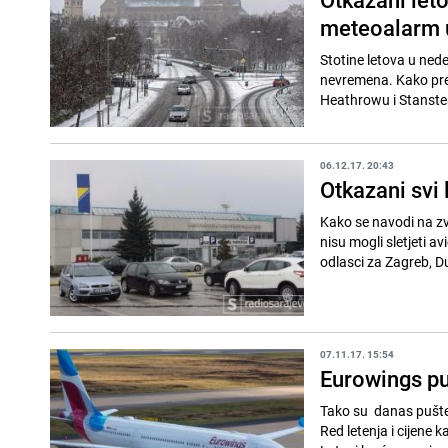
meteoalarm 
Stotine letova u nede
nevremena. Kako pren
Heathrowu i Stanste
06.12.17. 20:43
Otkazani svi
Kako se navodi na z
nisu mogli sletjeti av
odlasci za Zagreb, Dub
07.11.17. 15:54
Eurowings pu
Tako su danas pušten
Red letenja i cijene 