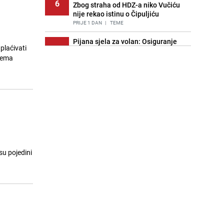
6
Zbog straha od HDZ-a niko Vučiću
nije rekao istinu o Čipuljiću
PRIJE 1 DAN
|
TEME
Pijana sjela za volan: Osiguranje
plaćivati
7
odbilo isplatu štete na vozilu koje je
rema
slupala Anja Ljubojević
PRIJE 2 DANA
|
BOSNA I HERCEGOVINA
Znate li šta Dino Merlin pojede prije
8
izlaska na scenu? Njegov ritual
iznenadio mnoge
PRIJE 1 DAN
|
SHOWBIZ
Akcija na Dobrinji: Specijalci MUP-a
9
KS opkolili zgradu
PRIJE 2 DANA
|
LOKALNE TEME
su pojedini
Nastavak provokacija: MUP RS
10
oduzeo zastavu s ljiljanima i
sankcionisao vozača iz Bosanskog
Novog
PRIJE 1 DAN
|
BOSNA I HERCEGOVINA
Pojavili su vam se mravi u kući? Bez