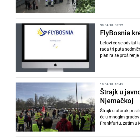
30.04.18. 08:22
FlyBosnia kr
Letovi će se odvijat
rada tri puta sedmič
planira se proširenje
10.04.18. 10:45
Štrajk u jav
Njemačkoj
Štrajk u utorak pris
će u mnogim gradovi
Frankfurtu, zatim u 