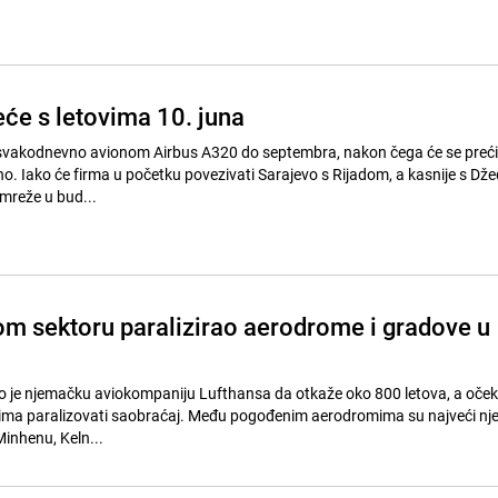
eće s letovima 10. juna
i svakodnevno avionom Airbus A320 do septembra, nakon čega će se preći
no. Iako će firma u početku povezivati Sarajevo s Rijadom, a kasnije s Dž
 mreže u bud...
nom sektoru paralizirao aerodrome i gradove u
ilio je njemačku aviokompaniju Lufthansa da otkaže oko 800 letova, a očeku
ma paralizovati saobraćaj. Među pogođenim aerodromima su najveći nj
Minhenu, Keln...