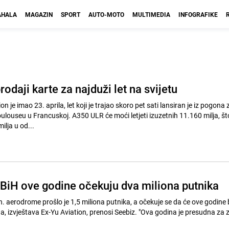
HALA
MAGAZIN
SPORT
AUTO-MOTO
MULTIMEDIA
INFOGRAFIKE
rodaji karte za najduži let na svijetu
ion je imao 23. aprila, let koji je trajao skoro pet sati lansiran je iz pogona 
louseu u Francuskoj. A350 ULR će moći letjeti izuzetnih 11.160 milja, što
lja u od...
BiH ove godine očekuju dva miliona putnika
. aerodrome prošlo je 1,5 miliona putnika, a očekuje se da će ove godine 
a, izvještava Ex-Yu Aviation, prenosi Seebiz. "Ova godina je presudna za 