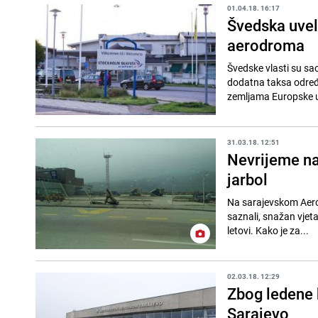
01.04.18. 16:17
Švedska uvel
aerodroma
Švedske vlasti su sa
dodatna taksa određ
zemljama Europske uni
31.03.18. 12:51
Nevrijeme na
jarbol
Na sarajevskom Aerod
saznali, snažan vjeta
letovi. Kako je za...
02.03.18. 12:29
Zbog ledene
Sarajevo