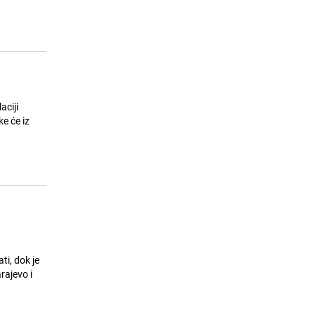
24.07.26. 07:32
|
SVIJET
aciji
e će iz
i, dok je
rajevo i