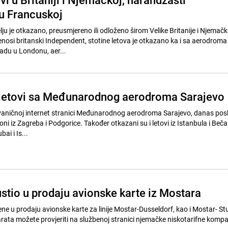
u Francuskoj
lju je otkazano, preusmjereno ili odloženo širom Velike Britanije i Njemač
osi britanski Independent, stotine letova je otkazano ka i sa aerodroma
adu u Londonu, aer...
 letovi sa Međunarodnog aerodroma Sarajevo
vaničnoj internet stranici Međunarodnog aerodroma Sarajevo, danas pos
ioni iz Zagreba i Podgorice. Također otkazani su i letovi iz Istanbula i Beča
ai i Is...
stio u prodaju avionske karte iz Mostara
e u prodaju avionske karte za linije Mostar-Dusseldorf, kao i Mostar- Stu
karata možete provjeriti na službenoj stranici njemačke niskotarifne kompa