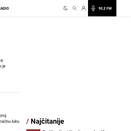
RADIO
90,2 FM
za
 je
broj
/
Najčitanije
zračnu luku