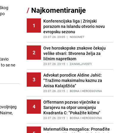
11
brige, ovo su najbolji načini da ih se
oškog
/
Najkomentiranije
riješite
 po
PRIJE 2 DANA
|
ŽIVOT I STIL
Konferencijska liga | Zrinjski
1
porazom na Islandu otvorio novu
Kao iz slastičarne: Rolada od
12
evropsku sezonu
čokolade i kokosa bez pečenja,
jednostavan desert bez imalo muke
23.07.26. 23:05
|
NOGOMET
PRIJE 2 DANA
|
RECEPTI
Ove horoskopske znakove čekaju
2
velike stvari: Stvorena želja za
Tajna savršenog makedonskog
13
ličnim napretkom
tavio
ajvara: Stari recept za kremast i
bogat okus
23.07.26. 23:15
|
ZANIMLJIVOSTI
 to se ne
PRIJE 1 DAN
|
RECEPTI
Advokat porodice Aldine Jahić:
3
"Tražimo maksimalnu kaznu za
Kako izgleda travnjak stadiona
14
Anisa Kalajdžića"
Koševo nakon tri koncerta Dine
Merlina
23.07.26. 23:15
|
BOSNA I HERCEGOVINA
PRIJE 2 DANA
|
FOTO
Offermann pozvao vijećnike u
4
ovoljnijeg
Sarajevu na otpor usvajanju
Ogromna potrošnja vode u dijelu
15
. Naime,
Kvadranta C: "Pokažite kičmu"
BiH: Inspektori krenuli u kontrole,
slijede kazne
23.07.26. 23:15
|
BOSNA I HERCEGOVINA
PRIJE 2 DANA
|
BOSNA I HERCEGOVINA
Matematička mozgalica: Pronađite