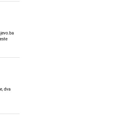
ajevo.ba
jeste
e, dva