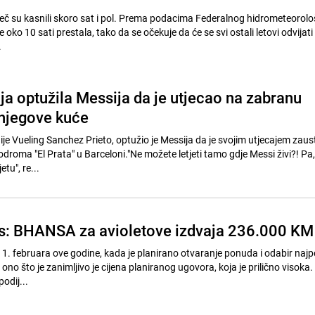
eč su kasnili skoro sat i pol. Prema podacima Federalnog hidrometeorol
 oko 10 sati prestala, tako da se očekuje da će se svi ostali letovi odvijati
.
a optužila Messija da je utjecao na zabranu
 njegove kuće
je Vueling Sanchez Prieto, optužio je Messija da je svojim utjecajem zaus
droma "El Prata" u Barceloni."Ne možete letjeti tamo gdje Messi živi?! Pa,
tu", re...
s: BHANSA za avioletove izdvaja 236.000 KM
 1. februara ove godine, kada je planirano otvaranje ponuda i odabir najp
o što je zanimljivo je cijena planiranog ugovora, koja je prilično visoka
odij...