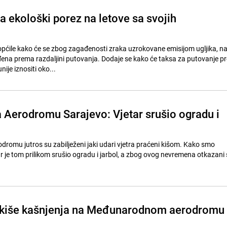
a ekološki porez na letove sa svojih
općile kako će se zbog zagađenosti zraka uzrokovane emisijom ugljika, na
ena prema razdaljini putovanja. Dodaje se kako će taksa za putovanje p
je iznositi oko...
 Aerodromu Sarajevo: Vjetar srušio ogradu i
romu jutros su zabilježeni jaki udari vjetra praćeni kišom. Kako smo
r je tom prilikom srušio ogradu i jarbol, a zbog ovog nevremena otkazani 
 kiše kašnjenja na Međunarodnom aerodromu