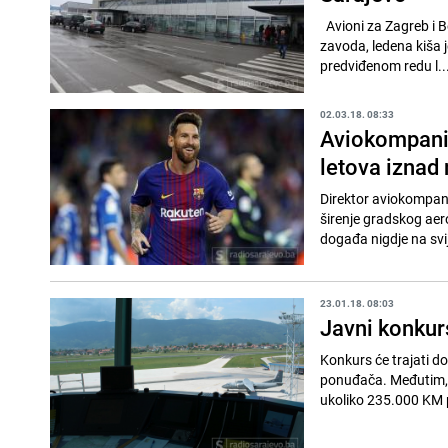
Avioni za Zagreb i B
zavoda, ledena kiša je
predviđenom redu l..
02.03.18. 08:33
Aviokompanij
letova iznad
Direktor aviokompani
širenje gradskog aero
događa nigdje na svije
23.01.18. 08:03
Javni konkur
Konkurs će trajati do
ponuđača. Međutim, on
ukoliko 235.000 KM p