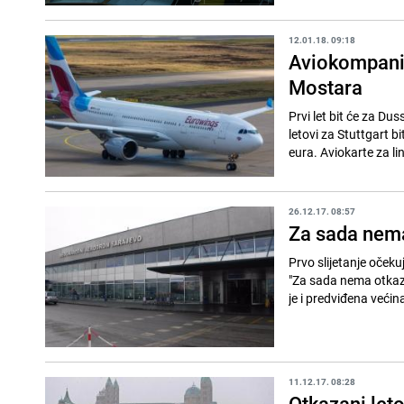
12.01.18. 09:18
Aviokompanij
Mostara
Prvi let bit će za Dus
letovi za Stuttgart b
eura. Aviokarte za lini
26.12.17. 08:57
Za sada nem
Prvo slijetanje oček
"Za sada nema otkazi
je i predviđena većina
11.12.17. 08:28
Otkazani leto