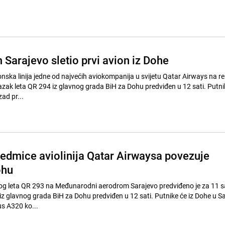
Sarajevo sletio prvi avion iz Dohe
nska linija jedne od najvećih aviokompanija u svijetu Qatar Airways na rel
azak leta QR 294 iz glavnog grada BiH za Dohu predviđen u 12 sati. Putnik
ad pr...
edmice aviolinija Qatar Airwaysa povezuje
ohu
nog leta QR 293 na Međunarodni aerodrom Sarajevo predviđeno je za 11 sat
iz glavnog grada BiH za Dohu predviđen u 12 sati. Putnike će iz Dohe u Sa
us A320 ko...