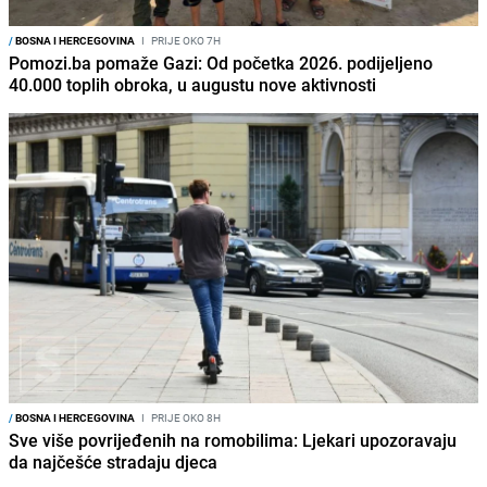
/
BOSNA I HERCEGOVINA
I
PRIJE OKO 7H
Pomozi.ba pomaže Gazi: Od početka 2026. podijeljeno
40.000 toplih obroka, u augustu nove aktivnosti
/
BOSNA I HERCEGOVINA
I
PRIJE OKO 8H
Sve više povrijeđenih na romobilima: Ljekari upozoravaju
da najčešće stradaju djeca