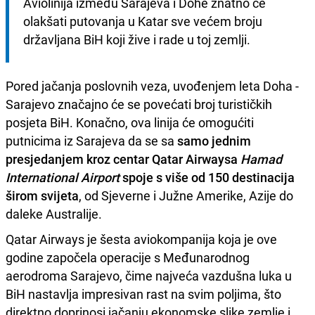
Aviolinija između Sarajeva i Dohe znatno će 
olakšati putovanja u Katar sve većem broju 
državljana BiH koji žive i rade u toj zemlji.
Pored jačanja poslovnih veza, uvođenjem leta Doha -
Sarajevo značajno će se povećati broj turističkih
posjeta BiH. Konačno, ova linija će omogućiti
putnicima iz Sarajeva da se sa
samo jednim
presjedanjem kroz centar Qatar Airwaysa
Hamad
International Airport
spoje s više od 150 destinacija
širom svijeta
, od Sjeverne i Južne Amerike, Azije do
daleke Australije.
Qatar Airways je šesta aviokompanija koja je ove
godine započela operacije s Međunarodnog
aerodroma Sarajevo, čime najveća vazdušna luka u
BiH nastavlja impresivan rast na svim poljima, što
direktno doprinosi jačanju ekonomske slike zemlje i