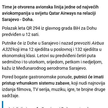
Time je otvorena avionska linija jedne od najvećih
aviokompanija u svijetu Qatar Airways na relaciji
Sarajevo - Doha.
Polazak leta QR 294 iz glavnog grada BiH za Dohu
predviđen u 12 sati.
Putnike će iz Dohe u Sarajevo i nazad prevoziti
Airbus
A320
koji ima 12 sjedišta u poslovnoj i 132 sjedišta u
ekonomskoj klasi. Letovi su predviđeni četiri puta
sedmično i to utorkom, srijedom, petkom i nedjeljom,
kažu iz Međunarodnog aerodroma Sarajevo.
Pored bogate gastronomske ponude,
putnici će imati
pristup vrhunskom sistemu zabave
, koji nudi najnovija
izdanja filmova, TV serija, muziku, igre, te brojne druge
sadržaje.