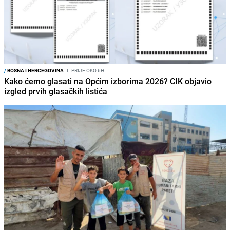
/
BOSNA I HERCEGOVINA
I
PRIJE OKO 6H
Kako ćemo glasati na Općim izborima 2026? CIK objavio
izgled prvih glasačkih listića