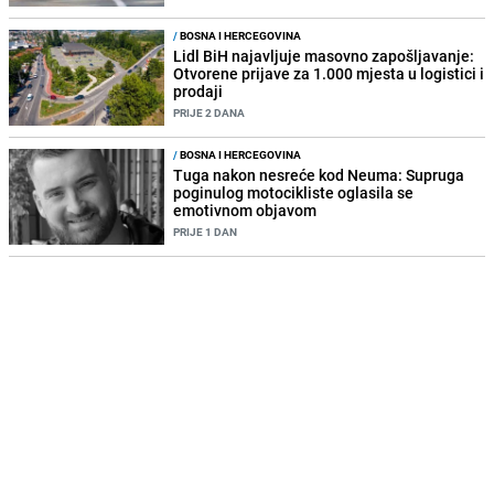
/
BOSNA I HERCEGOVINA
Lidl BiH najavljuje masovno zapošljavanje:
Otvorene prijave za 1.000 mjesta u logistici i
prodaji
PRIJE 2 DANA
/
BOSNA I HERCEGOVINA
Tuga nakon nesreće kod Neuma: Supruga
poginulog motocikliste oglasila se
emotivnom objavom
PRIJE 1 DAN