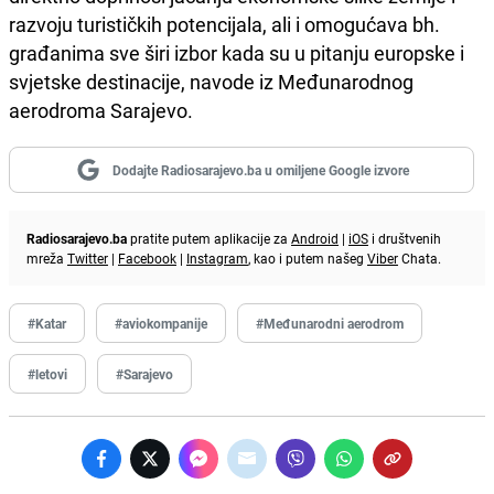
razvoju turističkih potencijala, ali i omogućava bh.
građanima sve širi izbor kada su u pitanju europske i
svjetske destinacije, navode iz Međunarodnog
aerodroma Sarajevo.
Dodajte Radiosarajevo.ba u omiljene Google izvore
Radiosarajevo.ba
pratite putem aplikacije za
Android
|
iOS
i društvenih
mreža
Twitter
|
Facebook
|
Instagram
, kao i putem našeg
Viber
Chata.
#Katar
#aviokompanije
#Međunarodni aerodrom
#letovi
#Sarajevo