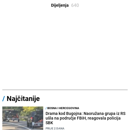
640
Dijeljenja
/
Najčitanije
/
BOSNA I HERCEGOVINA
Drama kod Bugojna: Naoružana grupa iz RS
ušla na područje FBiH, reagovala policija
SBK
PRIJE 2 DANA