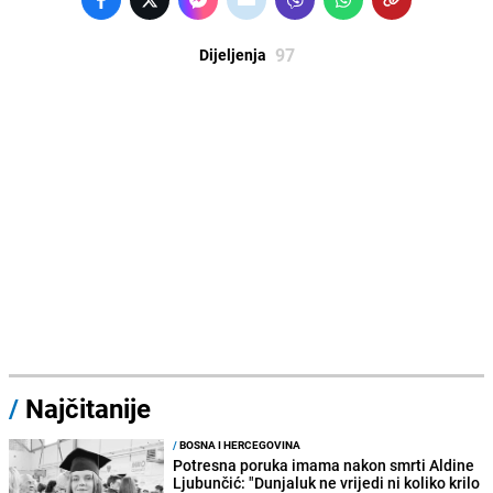
97
Dijeljenja
/
Najčitanije
/
BOSNA I HERCEGOVINA
Potresna poruka imama nakon smrti Aldine
Ljubunčić: "Dunjaluk ne vrijedi ni koliko krilo