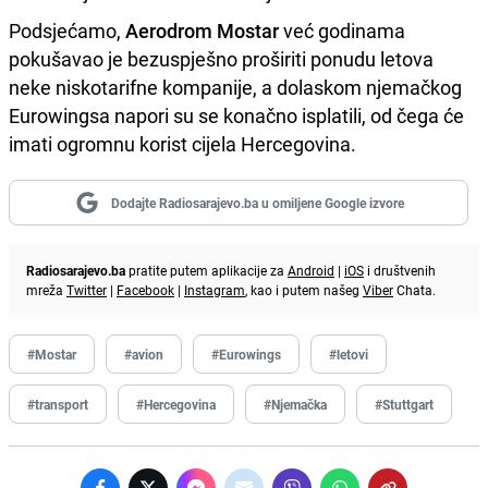
Podsjećamo,
Aerodrom Mostar
već godinama
pokušavao je bezuspješno proširiti ponudu letova
neke niskotarifne kompanije, a dolaskom njemačkog
Eurowingsa napori su se konačno isplatili, od čega će
imati ogromnu korist cijela Hercegovina.
Dodajte Radiosarajevo.ba u omiljene Google izvore
Radiosarajevo.ba
pratite putem aplikacije za
Android
|
iOS
i društvenih
mreža
Twitter
|
Facebook
|
Instagram
, kao i putem našeg
Viber
Chata.
#Mostar
#avion
#Eurowings
#letovi
#transport
#Hercegovina
#Njemačka
#Stuttgart