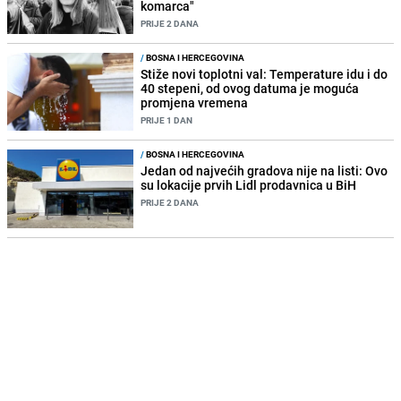
komarca"
PRIJE 2 DANA
/
BOSNA I HERCEGOVINA
Stiže novi toplotni val: Temperature idu i do
40 stepeni, od ovog datuma je moguća
promjena vremena
PRIJE 1 DAN
/
BOSNA I HERCEGOVINA
Jedan od najvećih gradova nije na listi: Ovo
su lokacije prvih Lidl prodavnica u BiH
PRIJE 2 DANA