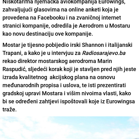
Niskotarifna njemačka aviokompanija Eurowings,
zahvaljujući glasovima na online anketi koja je
provedena na Facebooku i na zvaničnoj internet
stranici kompanije, odredila je Aerodrom u Mostaru
kao novu destinaciju ove kompanije.
Mostar je tijesno pobijedio irski Shannon i italijanski
Trapani
, a kako je u intervjuu za
Radiosarajevo.ba
rekao direktor mostarskog aerodroma
Marin
Raspudić
, sljedeći korak koji je stavljen pred njih jeste
izrada kvalitetnog akcijskog plana na osnovu
međunarodnih propisa i uslova, te isti prezentirati
gradskoj upravi Mostara i višim nivoima vlasti, kako
bi se određeni zahtjevi ispoštovali koje iz Eurowingsa
traže.