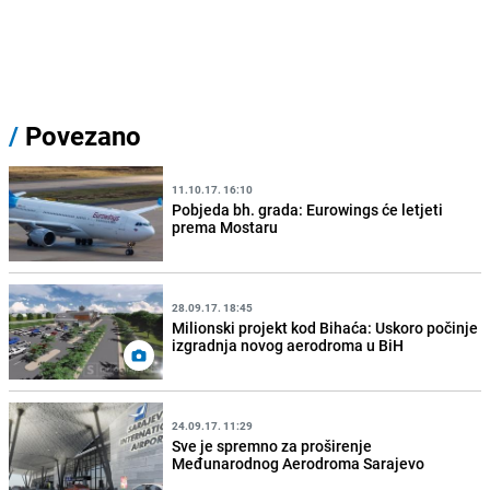
/
Povezano
11.10.17. 16:10
Pobjeda bh. grada: Eurowings će letjeti
prema Mostaru
28.09.17. 18:45
Milionski projekt kod Bihaća: Uskoro počinje
izgradnja novog aerodroma u BiH
24.09.17. 11:29
Sve je spremno za proširenje
Međunarodnog Aerodroma Sarajevo