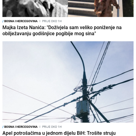
/
BOSNA I HERCEGOVINA
I
PRIJE OKO 1H
Majka Izeta Nanića: "Doživjela sam veliko poniženje na
obilježavanju godišnjice pogibije mog sina"
/
BOSNA I HERCEGOVINA
I
PRIJE OKO 1H
Apel potrošačima u jednom dijelu BiH: Trošite struju