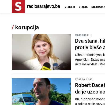
VIJESTI
BIZNIS
METROMA
/
korupcija
PRIJE OKO 21H
Dva stana, hi
protiv bivše
Olha Stefanishyna, k
Američkim Državama, 
ukrajinske vlasti. Riječ
27.07.26. 12:40
Robert Daceš
da je uzeo n
Bh. putopisac Robert
u kojima ga je nazva