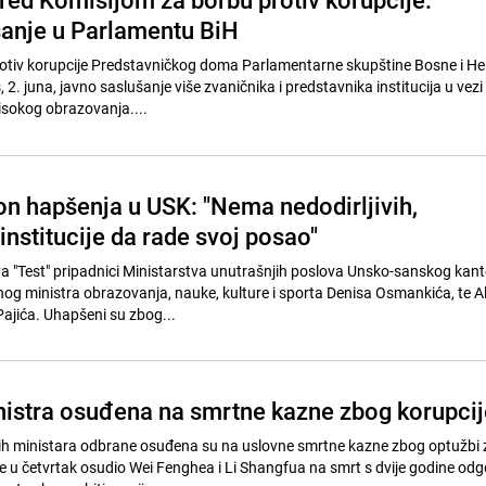
anje u Parlamentu BiH
rotiv korupcije Predstavničkog doma Parlamentarne skupštine Bosne i H
 2. juna, javno saslušanje više zvaničnika i predstavnika institucija u vezi
visokog obrazovanja....
on hapšenja u USK: "Nema nedodirljivih,
nstitucije da rade svoj posao"
va "Test" pripadnici Ministarstva unutrašnjih poslova Unsko-sanskog kan
nog ministra obrazovanja, nauke, kulture i sporta Denisa Osmankića, te A
Pajića. Uhapšeni su zbog...
nistra osuđena na smrtne kazne zbog korupcij
kih ministara odbrane osuđena su na uslovne smrtne kazne zbog optužbi 
 je u četvrtak osudio Wei Fenghea i Li Shangfua na smrt s dvije godine odg