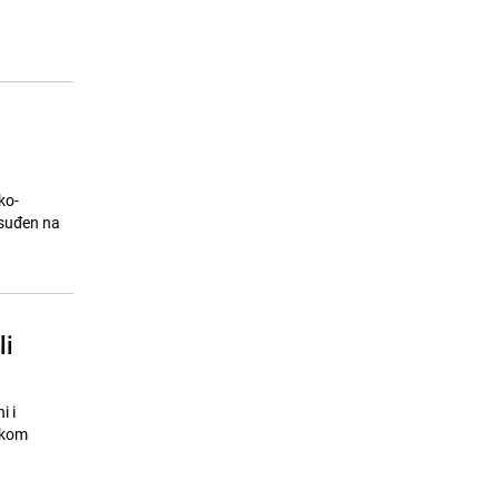
u Srbiji: Troje uhapšenih, prijeti im
do 12 godina zatvora
24.07.26. 15:48
|
REGIJA
ko-
osuđen na
li
i i
okom