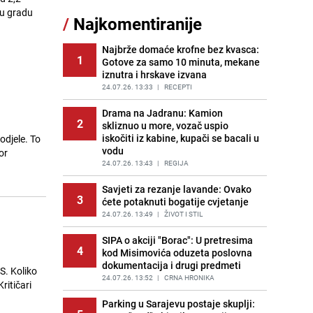
sankcionisao vozača iz Bosanskog
 u gradu
/
Najkomentiranije
Novog
PRIJE 2 DANA
|
BOSNA I HERCEGOVINA
Najbrže domaće krofne bez kvasca:
1
Gotove za samo 10 minuta, mekane
Kao iz slastičarne: Rolada od
12
iznutra i hrskave izvana
čokolade i kokosa bez pečenja,
jednostavan desert bez imalo muke
24.07.26. 13:33
|
RECEPTI
PRIJE 2 DANA
|
RECEPTI
Drama na Jadranu: Kamion
2
skliznuo u more, vozač uspio
Tajna savršenog makedonskog
13
iskočiti iz kabine, kupači se bacali u
odjele. To
ajvara: Stari recept za kremast i
vodu
bogat okus
or
24.07.26. 13:43
|
REGIJA
PRIJE 2 DANA
|
RECEPTI
Savjeti za rezanje lavande: Ovako
Tuga potresla grad na Uni:
3
14
ćete potaknuti bogatije cvjetanje
Preminula Lejla Muhić (39),
sugrađani u nevjerici
24.07.26. 13:49
|
ŽIVOT I STIL
PRIJE 2 DANA
|
BOSNA I HERCEGOVINA
SIPA o akciji "Borac": U pretresima
4
kod Misimovića oduzeta poslovna
Borba trajala satima: Pogledajte
15
dokumentacija i drugi predmeti
'grdosiju' od skoro tri metra koju su
S. Koliko
braća izvukla iz mora
24.07.26. 13:52
|
CRNA HRONIKA
ritičari
PRIJE 1 DAN
|
SVIJET
Parking u Sarajevu postaje skuplji: