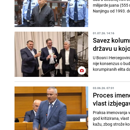
milijarde juana (555 
Nanjingu od 1993. do
01.07.26. 14:16
Savez kolumn
državu u kojo
U Bosni i Hercegovini
nije konsenzus o budu
korumpiranih elita da
03.06.26. 07:01
Proces imeno
vlast izbjeg
Praksa imenovanja vr
god kritizirana, vlas
kažu, zbog strože kon