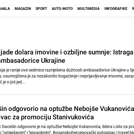
HALA
MAGAZIN
SPORT
AUTO-MOTO
MULTIMEDIA
INFOGRAFIKE
ljade dolara imovine i ozbiljne sumnje: Istraga
 ambasadorice Ukrajine
oja je ranije ove sedmice razriješena dužnosti ambasadorice Ukrajine u Sj
osumnjičena je za nezakonito bogaćenje i neprijavljivanje imovine, saopć
 je o još jed...
in odgovorio na optužbe Nebojše Vukanović
ovac za promociju Stanivukovića
 Dacešin odgovorio je na optužbe Nebojše Vukanovića, lidera Liste za pra
o "umiješanim" i "sposobnim". Bosanskohercegovački putopisac i travel bl