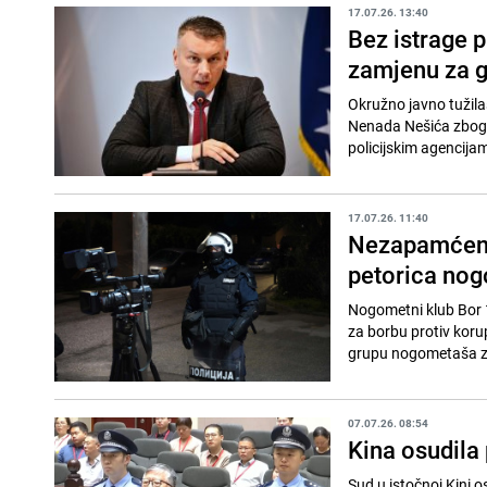
17.07.26. 13:40
Bez istrage 
zamjenu za g
Okružno javno tužilaš
Nenada Nešića zbog 
policijskim agencijam
17.07.26. 11:40
Nezapamćeni 
petorica no
Nogometni klub Bor 1
za borbu protiv koru
grupu nogometaša zb
07.07.26. 08:54
Kina osudila 
Sud u istočnoj Kini 