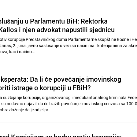
lušanju u Parlamentu BiH: Rektorka
Kallos i njen advokat napustili sjednicu
rotiv korupcije Predstavničkog doma Parlamentarne skupštine Bosne i H
anas, 2. juna, javno saslušanje u vezi sa načinima i kriterijumima za akre
va, kao i načino...
ksperata: Da li će povećanje imovinskog
iti istrage o korupciji u FBiH?
a suzbijanje korupcije, organizovanog i međukantonalnog kriminala Fed
su nedavno najavili da će tražiti povećanje imovinskog cenzusa sa 100.
razloženje da je odjel pr...
pred Komisijom za borbu protiv korupcije: