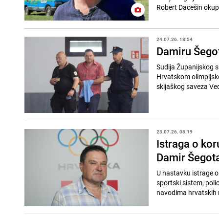
Robert Dacešin okupi
24.07.26. 18:54
Damiru Šegot
Sudija Županijskog su
Hrvatskom olimpijsk
skijaškog saveza Ved
23.07.26. 08:19
Istraga o kor
Damir Šegot
U nastavku istrage o 
sportski sistem, pol
navodima hrvatskih m