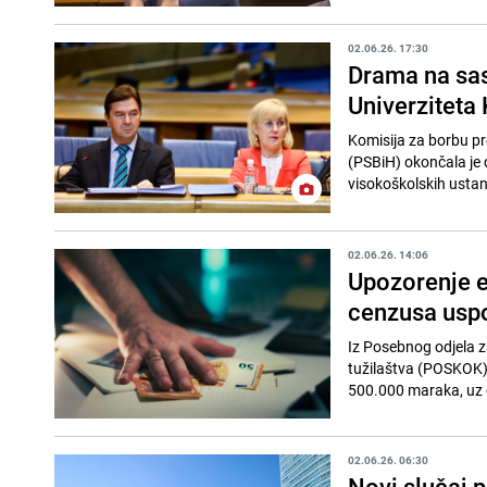
02.06.26. 17:30
Drama na sas
Univerziteta 
Komisija za borbu p
(PSBiH) okončala je d
visokoškolskih ustano
02.06.26. 14:06
Upozorenje e
cenzusa uspor
Iz Posebnog odjela z
tužilaštva (POSKOK) 
500.000 maraka, uz ob
02.06.26. 06:30
Novi slučaj 