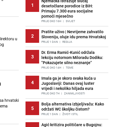
Njemačka istražuje slučaj
1
desetočlane porodice iz BiH:
Primaju 7.300 eura socijalne
pomoći mjesečno
PRIJE OKO 16H
|
SVIJET
Pratite uživo | Nevrijeme zahvatilo
2
Sloveniju, oluje idu prema Hrvatskoj
irektoru u
PRIJE 1 DAN
|
REGIJA
kog
Dr. Erma Ramić-Kunić održala
3
lekciju notornom Miloradu Dodiku:
"Pokazujete silno neznanje"
PRIJE OKO 14H
|
TEME
Imala ga je skoro svaka kuća u
n
4
Jugoslaviji: Danas ovaj luster
vrijedi i nekoliko hiljada eura
PRIJE OKO 7H
|
ZANIMLJIVOSTI
sa hrvatski
Bolja alternativa izbjeljivaču: Kako
Prema
5
održati WC školjku čistom?
PRIJE 1 DAN
|
ŽIVOT I STIL
Agić kritizira političare u Bugojnu: