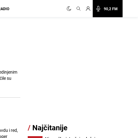
RADIO
90,2 FM
edinjenim
ile su
a
/
Najčitanije
vdu i red,
oger