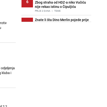
6
Zbog straha od HDZ-a niko Vučiću
nije rekao istinu o Čipuljiću
PRIJE 2 DANA
|
TEME
Znate li šta Dino Merlin pojede prije
rotiv
7
izlaska na scenu? Njegov ritual
u
iznenadio mnoge
PRIJE 2 DANA
|
SHOWBIZ
Stručnjaci upozoravaju: Izrael ulaže
8
milione kako bi utjecao na
odgovore ChatGPT-a o Gazi
PRIJE OKO 18H
|
SVIJET
Pijana sjela za volan: Osiguranje
9
odbilo isplatu štete na vozilu koje je
 odjeljenja
slupala Anja Ljubojević
 kluba i
PRIJE 2 DANA
|
BOSNA I HERCEGOVINA
Akcija na Dobrinji: Specijalci MUP-a
10
KS opkolili zgradu
PRIJE 2 DANA
|
LOKALNE TEME
Nastavak provokacija: MUP RS
11
d 2,2
oduzeo zastavu s ljiljanima i