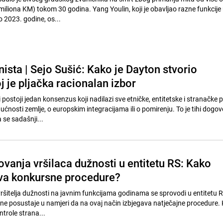
miliona KM) tokom 30 godina. Yang Youlin, koji je obavljao razne funkcije
 2023. godine, os...
ista | Sejo Sušić: Kako je Dayton stvorio
j je pljačka racionalan izbor
 postoji jedan konsenzus koji nadilazi sve etničke, entitetske i stranačke p
ćnosti zemlje, o europskim integracijama ili o pomirenju. To je tihi dogov
 se sadašnji...
vanja vršilaca dužnosti u entitetu RS: Kako
ava konkursne procedure?
šitelja dužnosti na javnim funkcijama godinama se sprovodi u entitetu R
t ne posustaje u namjeri da na ovaj način izbjegava natječajne procedure. K
trole strana...