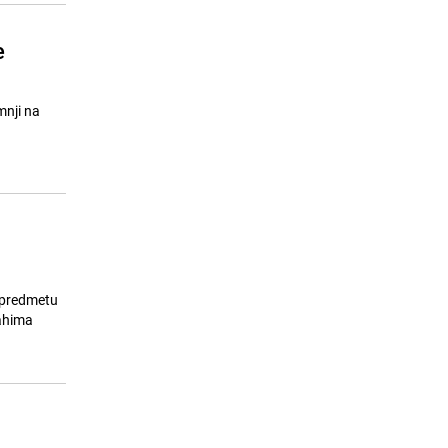
e
mnji na
u predmetu
rahima