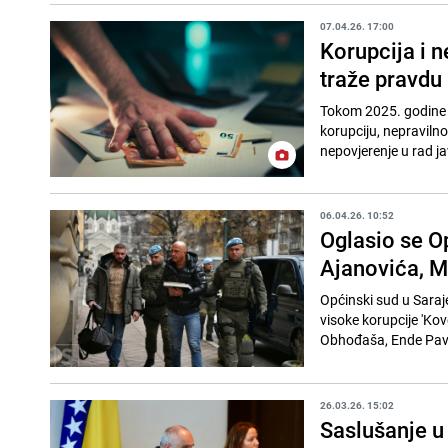
07.04.26. 17:00
Korupcija i 
traže pravdu
Tokom 2025. godine 
korupciju, nepraviln
nepovjerenje u rad jav
06.04.26. 10:52
Oglasio se Op
Ajanovića, M
Općinski sud u Saraj
visoke korupcije 'Kov
Obhođaša, Ende Pavi
26.03.26. 15:02
Saslušanje u