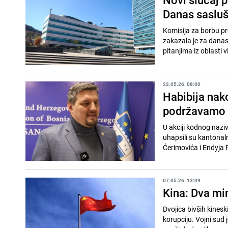
Danas sasluš
Komisija za borbu p
zakazala je za danas,
pitanjima iz oblasti 
22.05.26. 08:00
Habibija nak
podržavamo i
U akciji kodnog nazi
uhapsili su kantonal
Ćerimovića i Endyja 
07.05.26. 13:09
Kina: Dva mi
Dvojica bivših kines
korupciju. Vojni sud