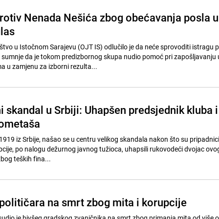
protiv Nenada Nešića zbog obećavanja posla u
las
tvo u Istočnom Sarajevu (OJT IS) odlučilo je da neće sprovoditi istragu p
sumnje da je tokom predizbornog skupa nudio pomoć pri zapošljavanju 
a u zamjenu za izborni rezulta...
skandal u Srbiji: Uhapšen predsjednik kluba i
gometaša
919 iz Srbije, našao se u centru velikog skandala nakon što su pripadnici
pcije, po nalogu dežurnog javnog tužioca, uhapsili rukovodeći dvojac ovog
og teških fina...
političara na smrt zbog mita i korupcije
osudio je bivšeg gradskog zvaničnika na smrt zbog primanja mita od više o