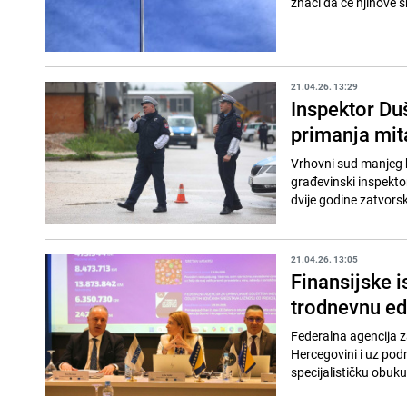
znači da će njihove s
21.04.26. 13:29
Inspektor Du
primanja mit
Vrhovni sud manjeg 
građevinski inspekt
dvije godine zatvorsk
21.04.26. 13:05
Finansijske i
trodnevnu ed
Federalna agencija z
Hercegovini i uz pod
specijalističku obuku