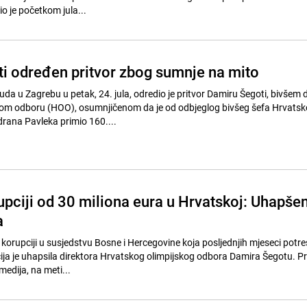
o je početkom jula...
i određen pritvor zbog sumnje na mito
da u Zagrebu u petak, 24. jula, odredio je pritvor Damiru Šegoti, bivšem d
om odboru (HOO), osumnjičenom da je od odbjeglog bivšeg šefa Hrvats
rana Pavleka primio 160....
upciji od 30 miliona eura u Hrvatskoj: Uhapše
a
korupciji u susjedstvu Bosne i Hercegovine koja posljednjih mjeseci potre
icija je uhapsila direktora Hrvatskog olimpijskog odbora Damira Šegotu. 
edija, na meti...