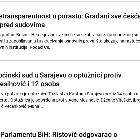
netransparentnost u porastu: Građani sve češć
 pred sudovima
građani Bosne i Hercegovine sve češće su se obraćali za pomoć zbog su
osti u zapošljavanju i uskraćivanja osnovnih prava, što ukazuje na rastuće
nih institucija. Podaci Ce...
ćinski sud u Sarajevu o optužnici protiv
esihović i 12 osoba
evu potvrdio je optužnicu Tužilaštva Kantona Sarajevo protiv 14 osoba 
erta'. Optužnica je potvrđena protiv Adne Mesihović, Dženite Viteškić, Ib
ć Pečenković, Muha...
 Parlamentu BiH: Ristović odgovarao o