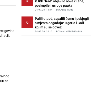
5
KJKP "Rad" objavilo nove cijene,
poskupile i usluge pauka
24.07.26. 13:54
|
LOKALNE TEME
Palili otpad, zapalili šumu i pobjegli
6
s mjesta događaja: Izgorio i Golf
kojim su se dovezli
ercegovine
24.07.26. 14:16
|
BOSNA I HERCEGOVINA
ditaciju
Srbija na iglama: Vučić priprema
7
povratak na mjesto premijera?
24.07.26. 14:18
|
REGIJA
Arheološko otkriće kod Kaknja:
8
Otkriveni srednjovjekovni stećci u
Tičićima
24.07.26. 14:21
|
BOSNA I HERCEGOVINA
eralnog
Pronađeno spaljeno tijelo poznatog
000 na
9
sportskog novinara: Detalji su
šokantni
24.07.26. 14:41
|
NOGOMET
Poznata infuenserica zadobila
10
užasne povrede: Zapalio joj se