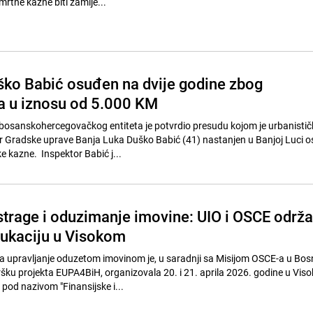
mrtne kazne biti zamije...
ško Babić osuđen na dvije godine zbog
a u iznosu od 5.000 KM
bosanskohercegovačkog entiteta je potvrdio presudu kojom je urbanistič
or Gradske uprave Banja Luka Duško Babić (41) nastanjen u Banjoj Luci 
e kazne. Inspektor Babić j...
strage i oduzimanje imovine: UIO i OSCE održa
ukaciju u Visokom
a upravljanje oduzetom imovinom je, u saradnji sa Misijom OSCE-a u Bosn
ršku projekta EUPA4BiH, organizovala 20. i 21. aprila 2026. godine u Vis
 pod nazivom "Finansijske i...