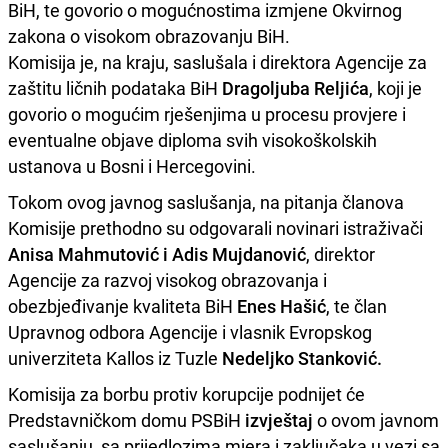
BiH, te govorio o mogućnostima izmjene Okvirnog
zakona o visokom obrazovanju BiH.
Komisija je, na kraju, saslušala i direktora Agencije za
zaštitu ličnih podataka BiH
Dragoljuba Reljića
, koji je
govorio o mogućim rješenjima u procesu provjere i
eventualne objave diploma svih visokoškolskih
ustanova u Bosni i Hercegovini.
Tokom ovog javnog saslušanja, na pitanja članova
Komisije prethodno su odgovarali novinari istraživači
Anisa Mahmutović i Adis Mujdanović
, direktor
Agencije za razvoj visokog obrazovanja i
obezbjeđivanje kvaliteta BiH
Enes Hašić
, te član
Upravnog odbora Agencije i vlasnik Evropskog
univerziteta Kallos iz Tuzle
Nedeljko Stanković.
Komisija za borbu protiv korupcije podnijet će
Predstavničkom domu PSBiH
izvještaj
o ovom javnom
saslušanju, sa prijedlozima mjera i zaključaka u vezi sa