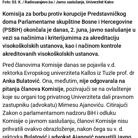
Foto: Dž. K. / Radiosarajevo.ba / Javno saslušanje, Univerzitet Kalos
Komisija za borbu protiv korupcije Predstavničkog
doma Parlamentarne skupštine Bosne i Hercegovine
(PSBiH) okončala je danas, 2. juna, javno saslušanje u
vezi sa načinima i kriterijumima za akreditaciju
visokoškolskih ustanova, kao i načinom kontrole
akreditovanih visokoškolskih ustanova.
Pred članovima Komisije danas se pojavila v.d.
rektorka Evropskog univerziteta Kallos iz Tuzle prof. dr
Anka Bulatović
. Ona, međutim,
nije odgovarala na
pitanja članova Komisije
, pozivajući se na ovlaštenje
koje su organi tog privatnog Univerziteta dali pravnom
zastupniku (advokatu) Mirnesu Ajanoviću. Citirajući
Zakon o parlamentarnom nadzoru BiH i odluku
Komisije o javnom saslušanju, članovi Komisije nisu
prihvatili ovakvo obrazloženje, nakon čega su v. d.
rektorka
Bulatović i advokat Ajanović napustili javno