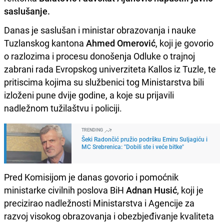
saslušanje.
Danas je saslušan i ministar obrazovanja i nauke
Tuzlanskog kantona
Ahmed Omerović
, koji je govorio
o razlozima i procesu donošenja Odluke o trajnoj
zabrani rada Evropskog univerziteta Kallos iz Tuzle, te
pritiscima kojima su službenici tog Ministarstva bili
izloženi pune dvije godine, a koje su prijavili
nadležnom tužilaštvu i policiji.
TRENDING
Šeki Radončić pružio podršku Emiru Suljagiću i
MC Srebrenica: "Dobili ste i veće bitke"
Pred Komisijom je danas govorio i pomoćnik
ministarke civilnih poslova BiH
Adnan Husić
, koji je
precizirao nadležnosti Ministarstva i Agencije za
razvoj visokog obrazovanja i obezbjeđivanje kvaliteta