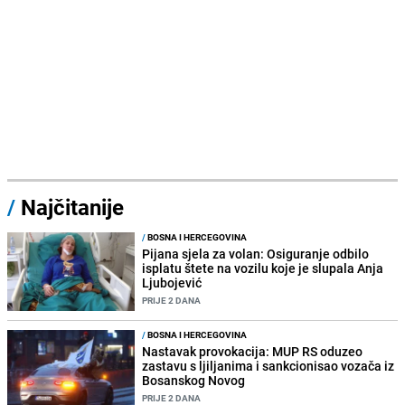
/
Najčitanije
/
BOSNA I HERCEGOVINA
Pijana sjela za volan: Osiguranje odbilo
isplatu štete na vozilu koje je slupala Anja
Ljubojević
PRIJE 2 DANA
/
BOSNA I HERCEGOVINA
Nastavak provokacija: MUP RS oduzeo
zastavu s ljiljanima i sankcionisao vozača iz
Bosanskog Novog
PRIJE 2 DANA