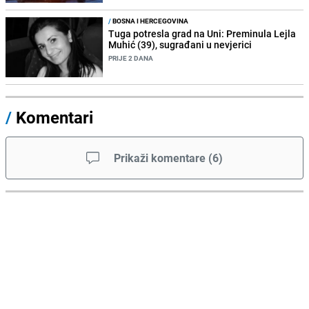
/
BOSNA I HERCEGOVINA
Tuga potresla grad na Uni: Preminula Lejla
Muhić (39), sugrađani u nevjerici
PRIJE 2 DANA
/
Komentari
Prikaži komentare
(
6
)