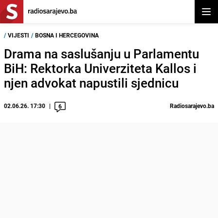
Otvor
/
VIJESTI
/
BOSNA I HERCEGOVINA
Drama na saslušanju u Parlamentu
BiH: Rektorka Univerziteta Kallos i
njen advokat napustili sjednicu
02.06.26. 17:30
Radiosarajevo.ba
6