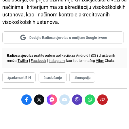
načinima i kriterijumima za akreditaciju visokoškolskih
ustanova, kao i načinom kontrole akreditovanih
visokoškolskih ustanova.
Dodajte Radiosarajevo.ba u omiljene Google izvore
Radiosarajevo.ba
pratite putem aplikacije za
Android
|
iOS
i društvenih
mreža
Twitter
|
Facebook
|
Instagram
, kao i putem našeg
Viber
Chata.
#parlament BiH
#saslušanje
#korupcija