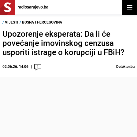
Otvor
/
VIJESTI
/
BOSNA I HERCEGOVINA
Upozorenje eksperata: Da li će
povećanje imovinskog cenzusa
usporiti istrage o korupciji u FBiH?
02.06.26. 14:06
Detektor.ba
1