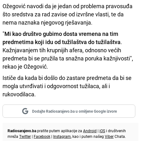
Ožegović navodi da je jedan od problema pravosuđa
što sredstva za rad zavise od izvršne vlasti, te da
nema naznaka njegovog rješavanja.
"
Mi kao društvo gubimo dosta vremena na tim
predmetima koji idu od tužilaštva do tužilaštva
.
Kažnjavanjem tih krupnijih afera, odnosno većih
predmeta bi se pružila ta snažna poruka kažnjivosti",
rekao je Ožegović.
Ističe da kada bi došlo do zastare predmeta da bi se
mogla utvrđivati i odgovornost tužilaca, ali i
rukovodilaca.
Dodajte Radiosarajevo.ba u omiljene Google izvore
Radiosarajevo.ba
pratite putem aplikacije za
Android
|
iOS
i društvenih
mreža
Twitter
|
Facebook
|
Instagram
, kao i putem našeg
Viber
Chata.