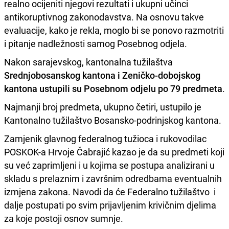
realno ocijeniti njegovi rezultati i ukupni učinci
antikoruptivnog zakonodavstva. Na osnovu takve
evaluacije, kako je rekla, moglo bi se ponovo razmotriti
i pitanje nadležnosti samog Posebnog odjela.
Nakon sarajevskog, kantonalna tužilaštva
Srednjobosanskog kantona i Zeničko-dobojskog
kantona ustupili su Posebnom odjelu po 79 predmeta
.
Najmanji broj predmeta, ukupno četiri, ustupilo je
Kantonalno tužilaštvo Bosansko-podrinjskog kantona.
Zamjenik glavnog federalnog tužioca i rukovodilac
POSKOK-a Hrvoje Čabrajić kazao je da su predmeti koji
su već zaprimljeni i u kojima se postupa analizirani u
skladu s prelaznim i završnim odredbama eventualnih
izmjena zakona. Navodi da će Federalno tužilaštvo i
dalje postupati po svim prijavljenim krivičnim djelima
za koje postoji osnov sumnje.