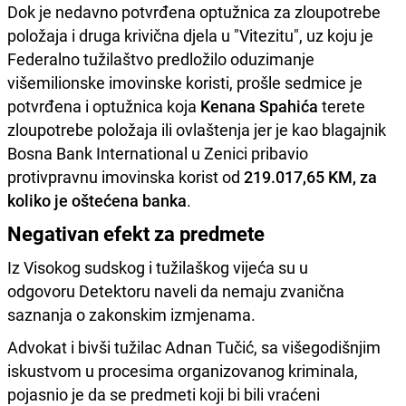
Dok je nedavno potvrđena optužnica za zloupotrebe
položaja i druga krivična djela u "Vitezitu", uz koju je
Federalno tužilaštvo predložilo oduzimanje
višemilionske imovinske koristi, prošle sedmice je
potvrđena i optužnica koja
Kenana Spahića
terete
zloupotrebe položaja ili ovlaštenja jer je kao blagajnik
Bosna Bank International u Zenici pribavio
protivpravnu imovinska korist od
219.017,65 KM, za
koliko je oštećena banka
.
Negativan efekt za predmete
Iz Visokog sudskog i tužilaškog vijeća su u
odgovoru Detektoru naveli da nemaju zvanična
saznanja o zakonskim izmjenama.
Advokat i bivši tužilac Adnan Tučić, sa višegodišnjim
iskustvom u procesima organizovanog kriminala,
pojasnio je da se predmeti koji bi bili vraćeni