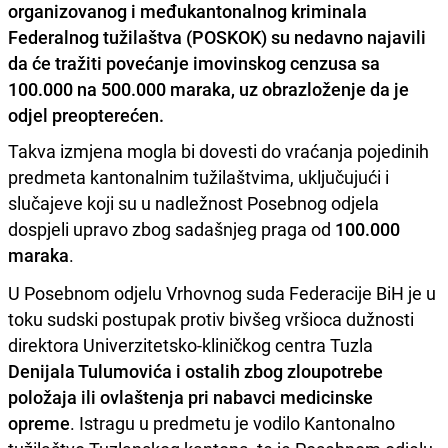
organizovanog i međukantonalnog kriminala
Federalnog tužilaštva (POSKOK) su nedavno najavili
da će tražiti povećanje imovinskog cenzusa sa
100.000 na 500.000 maraka, uz obrazloženje da je
odjel preopterećen.
Takva izmjena mogla bi dovesti do vraćanja pojedinih
predmeta kantonalnim tužilaštvima, uključujući i
slučajeve koji su u nadležnost Posebnog odjela
dospjeli upravo zbog sadašnjeg praga od
100.000
maraka
.
U Posebnom odjelu Vrhovnog suda Federacije BiH je u
toku sudski postupak protiv bivšeg vršioca dužnosti
direktora Univerzitetsko-kliničkog centra Tuzla
Denijala Tulumovića
i ostalih zbog zloupotrebe
položaja ili ovlaštenja pri nabavci medicinske
opreme
. Istragu u predmetu je vodilo Kantonalno