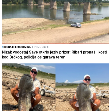
/
BOSNA I HERCEGOVINA
I
PRIJE OKO 8H
Nizak vodostaj Save otkrio jeziv prizor: Ribari pronašli kosti
kod Brčkog, policija osigurava teren