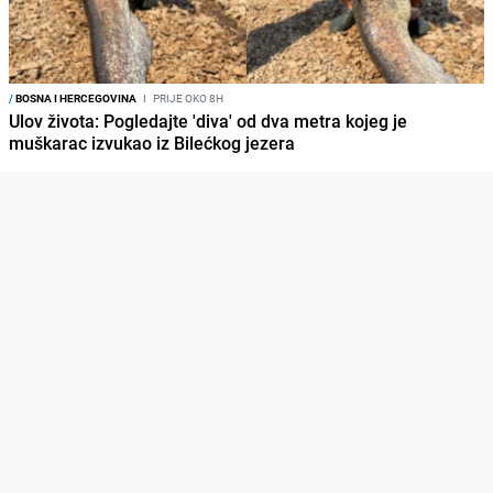
/
BOSNA I HERCEGOVINA
I
PRIJE OKO 8H
Ulov života: Pogledajte 'diva' od dva metra kojeg je
muškarac izvukao iz Bilećkog jezera