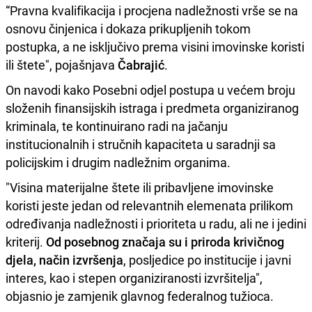
“Pravna kvalifikacija i procjena nadležnosti vrše se na
osnovu činjenica i dokaza prikupljenih tokom
postupka, a ne isključivo prema visini imovinske koristi
ili štete", pojašnjava
Čabrajić
.
On navodi kako Posebni odjel postupa u većem broju
složenih finansijskih istraga i predmeta organiziranog
kriminala, te kontinuirano radi na jačanju
institucionalnih i stručnih kapaciteta u saradnji sa
policijskim i drugim nadležnim organima.
"Visina materijalne štete ili pribavljene imovinske
koristi jeste jedan od relevantnih elemenata prilikom
određivanja nadležnosti i prioriteta u radu, ali ne i jedini
kriterij.
Od posebnog značaja su i priroda krivičnog
djela, način izvršenja
, posljedice po institucije i javni
interes, kao i stepen organiziranosti izvršitelja",
objasnio je zamjenik glavnog federalnog tužioca.