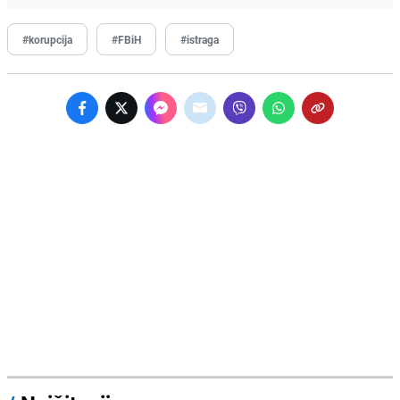
#korupcija
#FBiH
#istraga