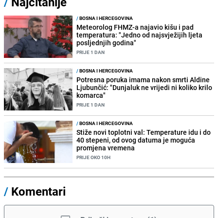
/
Najčitanije
/
BOSNA I HERCEGOVINA
Meteorolog FHMZ-a najavio kišu i pad
temperatura: "Jedno od najsvježijih ljeta
posljednjih godina"
PRIJE 1 DAN
/
BOSNA I HERCEGOVINA
Potresna poruka imama nakon smrti Aldine
Ljubunčić: "Dunjaluk ne vrijedi ni koliko krilo
komarca"
PRIJE 1 DAN
/
BOSNA I HERCEGOVINA
Stiže novi toplotni val: Temperature idu i do
40 stepeni, od ovog datuma je moguća
promjena vremena
PRIJE OKO 10H
/
Komentari