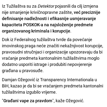
Iz Tužilaštva su za
Detektor
pojasnili da cilj izmjena
nije smanjenje krivičnopravne zaštite,
već preciznije
definisanje nadležnosti i efikasnije usmjeravanje
kapaciteta POSKOK-a na najsloženije predmete
organizovanog kriminala i korupcije
.
Dok iz Federalnog tužilaštva tvrde da povećanje
imovinskog praga neće značiti nekažnjivost korupcije,
pravosudni stručnjaci i organizacije upozoravaju da bi
vraćanje predmeta kantonalnim tužilaštvima moglo
dodatno usporiti istrage i produbiti nepovjerenje
građana u pravosuđe.
Damjan Ožegović iz Transparency Internationala u
BiH, kazao je da bi se vraćanjem predmeta kantonalni
tužilaštvima izgubilo vrijeme.
"
Građani vape za pravdom
", kaže Ožegović.