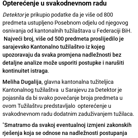
Opterećenje u svakodnevnom radu
Detektor
je prikupio podatke da je više od 800
predmeta ustupljeno Posebnom odjelu od njegovog
osnivanja od kantonalnih tužilaštava u Federaciji BiH.
Najveći broj
,
više od 500 predmeta proslijedilo je
sarajevsko Kantonalno tužilaštvo iz kojeg
upozoravaju da svaka promjena nadležnosti bez
detaljne analize može usporiti postupke i narušiti
kontinuitet istraga
.
Meliha Dugalija
, glavna kantonalna tužiteljica
Kantonalnog tužilaštva u Sarajevu za Detektor je
pojasnila da bi svako povećanje broja predmeta u
ovom Tužilaštvu predstavljalo opterećenje u
svakodnevnom radu dodatnim zaduživanjem tužilaca.
"
Smatramo da svakoj eventualnoj izmjeni zakonskih
rješenja koja se odnose na nadležnosti postupanja