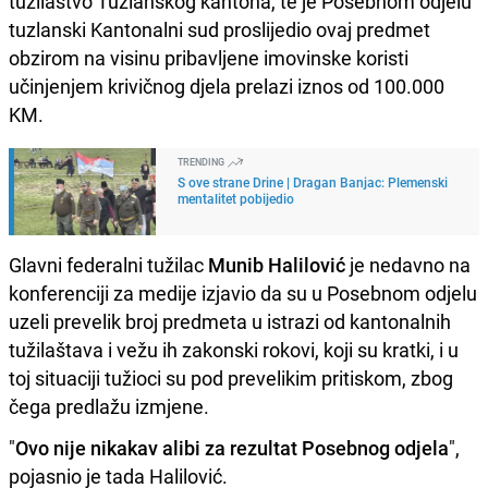
tužilaštvo Tuzlanskog kantona, te je Posebnom odjelu
tuzlanski Kantonalni sud proslijedio ovaj predmet
obzirom na visinu pribavljene imovinske koristi
učinjenjem krivičnog djela prelazi iznos od 100.000
KM.
TRENDING
S ove strane Drine | Dragan Banjac: Plemenski
mentalitet pobijedio
Glavni federalni tužilac
Munib Halilović
je nedavno na
konferenciji za medije izjavio da su u Posebnom odjelu
uzeli prevelik broj predmeta u istrazi od kantonalnih
tužilaštava i vežu ih zakonski rokovi, koji su kratki, i u
toj situaciji tužioci su pod prevelikim pritiskom, zbog
čega predlažu izmjene.
"
Ovo nije nikakav alibi za rezultat Posebnog odjela
",
pojasnio je tada Halilović.