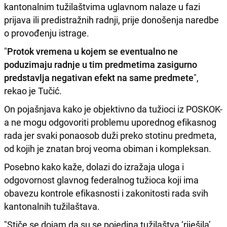
kantonalnim tužilaštvima uglavnom nalaze u fazi
prijava ili predistražnih radnji, prije donošenja naredbe
o provođenju istrage.
"
Protok vremena u kojem se eventualno ne
poduzimaju radnje u tim predmetima zasigurno
predstavlja negativan efekt na same predmete
",
rekao je Tučić.
On pojašnjava kako je objektivno da tužioci iz POSKOK-
a ne mogu odgovoriti problemu uporednog efikasnog
rada jer svaki ponaosob duži preko stotinu predmeta,
od kojih je znatan broj veoma obiman i kompleksan.
Posebno kako kaže, dolazi do izražaja uloga i
odgovornost glavnog federalnog tužioca koji ima
obavezu kontrole efikasnosti i zakonitosti rada svih
kantonalnih tužilaštava.
"Stiče se dojam da su se pojedina tužilaštva ‘riješila’