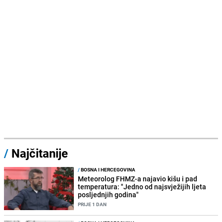
/
Najčitanije
/
BOSNA I HERCEGOVINA
Meteorolog FHMZ-a najavio kišu i pad
temperatura: "Jedno od najsvježijih ljeta
posljednjih godina"
PRIJE 1 DAN