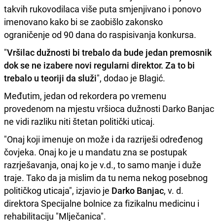
takvih rukovodilaca više puta smjenjivano i ponovo
imenovano kako bi se zaobišlo zakonsko
ograničenje od 90 dana do raspisivanja konkursa.
"
Vršilac dužnosti bi trebalo da bude jedan premosnik
dok se ne izabere novi regularni direktor. Za to bi
trebalo u teoriji da služi
", dodao je Blagić.
Međutim, jedan od rekordera po vremenu
provedenom na mjestu vršioca dužnosti Darko Banjac
ne vidi razliku niti štetan politički uticaj.
"Onaj koji imenuje on može i da razriješi određenog
čovjeka. Onaj ko je u mandatu zna se postupak
razrješavanja, onaj ko je v.d., to samo manje i duže
traje. Tako da ja mislim da tu nema nekog posebnog
političkog uticaja", izjavio je
Darko Banjac
, v. d.
direktora Specijalne bolnice za fizikalnu medicinu i
rehabilitaciju "Mlječanica".