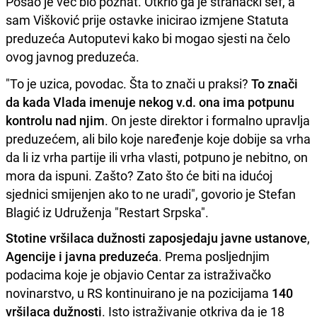
Posao je već bio poznat. Otkrio ga je stranački šef, a
sam Višković prije ostavke inicirao izmjene Statuta
preduzeća Autoputevi kako bi mogao sjesti na čelo
ovog javnog preduzeća.
"To je uzica, povodac. Šta to znači u praksi?
To znači
da kada Vlada imenuje nekog v.d. ona ima potpunu
kontrolu nad njim
. On jeste direktor i formalno upravlja
preduzećem, ali bilo koje naređenje koje dobije sa vrha
da li iz vrha partije ili vrha vlasti, potpuno je nebitno, on
mora da ispuni. Zašto? Zato što će biti na idućoj
sjednici smijenjen ako to ne uradi", govorio je Stefan
Blagić iz Udruženja "Restart Srpska".
Stotine vršilaca dužnosti zaposjedaju javne ustanove
,
Agencije i javna preduzeća
. Prema posljednjim
podacima koje je objavio Centar za istraživačko
novinarstvo, u RS kontinuirano je na pozicijama
140
vršilaca dužnosti
. Isto istraživanje otkriva da je 18