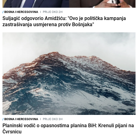
/
BOSNA I HERCEGOVINA
I
PRIJE OKO 2H
Suljagić odgovorio Amidžiću: "Ovo je politička kampanja
zastrašivanja usmjerena protiv Bošnjaka"
/
BOSNA I HERCEGOVINA
I
PRIJE OKO 3H
Planinski vodič o opasnostima planina BiH: Krenuli pijani na
Čvrsnicu