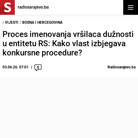
Otvor
/
VIJESTI
/
BOSNA I HERCEGOVINA
Proces imenovanja vršilaca dužnosti
u entitetu RS: Kako vlast izbjegava
konkursne procedure?
03.06.26. 07:01
Radiosarajevo.ba
0