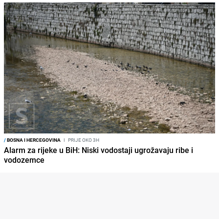
/
BOSNA I HERCEGOVINA
I
PRIJE OKO 3H
Alarm za rijeke u BiH: Niski vodostaji ugrožavaju ribe i
vodozemce