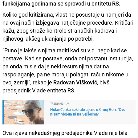
funkcijama godinama se sprovodi u entitetu RS.
Koliko god kritizirana, vlast ne posustaje u namjeri da
na ovaj način izbjegava natječajne procedure. Kritičari
kažu, zbog strože kontrole stranačkih kadrova i
njihovog lakšeg uklanjanja po potrebi.
"Puno je lakše s njima raditi kad su v.d. nego kad se
postave. Kad se postave, onda oni postanu institucija,
pa onda misle da je neki resurs njima dat na
raspolaganje, pa ne moraju polagati račun nikome u
ovoj zemlji", rekao je
Radovan Višković
, bivši
predsjednik Vlade entiteta RS.
TRENDING
Holanđanku šokirale cijene u Crnoj Gori: "Ovo
nisam vidjela ni na Sejšelima"
Ova izjava nekadašnjeg predsjednika Vlade nije bila