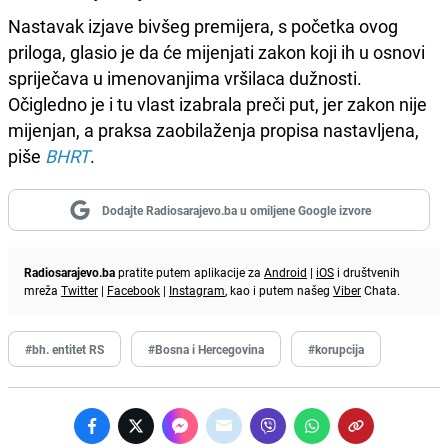
Nastavak izjave bivšeg premijera, s početka ovog
priloga, glasio je da će mijenjati zakon koji ih u osnovi
spriječava u imenovanjima vršilaca dužnosti.
Očigledno je i tu vlast izabrala preči put, jer zakon nije
mijenjan, a praksa zaobilaženja propisa nastavljena,
piše
BHRT
.
Dodajte Radiosarajevo.ba u omiljene Google izvore
Radiosarajevo.ba
pratite putem aplikacije za
Android
|
iOS
i društvenih
mreža
Twitter
|
Facebook
|
Instagram
, kao i putem našeg
Viber
Chata.
#bh. entitet RS
#Bosna i Hercegovina
#korupcija