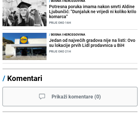
/
BOSNA I HERCEGOVINA
Potresna poruka imama nakon smrti Aldine
Ljubunčić: "Dunjaluk ne vrijedi ni koliko krilo
komarca"
PRIJE OKO 16H
/
BOSNA I HERCEGOVINA
Jedan od najvećih gradova nije na listi: Ovo
su lokacije prvih Lidl prodavnica u BiH
PRIJE OKO 21H
/
Komentari
Prikaži komentare
(
0
)