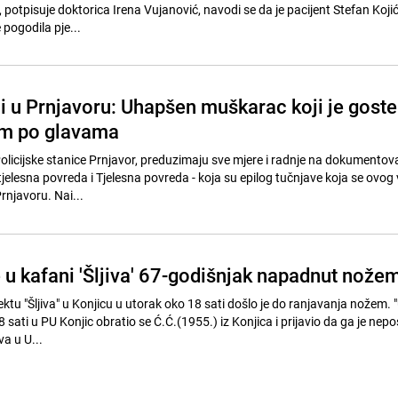
 potpisuje doktorica Irena Vujanović, navodi se da je pacijent Stefan Koji
 pogodila pje...
i u Prnjavoru: Uhapšen muškarac koji je goste
om po glavama
 Policijske stanice Prnjavor, preduzimaju sve mjere i radnje na dokumentov
 tjelesna povreda i Tjelesna povreda - koja su epilog tučnjave koja se ovog
rnjavoru. Nai...
u kafani 'Šljiva' 67-godišnjak napadnut nože
ktu "Šljiva" u Konjicu u utorak oko 18 sati došlo je do ranjavanja nožem. 
sati u PU Konjic obratio se Ć.Ć.(1955.) iz Konjica i prijavio da ga je nep
va u U...