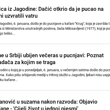
ica iz Jagodine: Dačić otkrio da je pucao na
i uzvratili vatru
Jagodini, 6. januara, došlo je do pucnjave u kafani "Krug", koja je završila 
iz Ministarstva unutrašnjih poslova, Saša Milosavljević (1977), koji je 
go teško...
e u Srbiji ubijen večeras u pucnjavi: Poznat
adača za kojim se traga
dini u kojoj je u ponedjeljak, 6. januara, u večernjim satima došlo do puc
. Kako pišu srbijanski mediji u Hitnoj službi u Jagodini, ljekari nisu uspje
iku kafane...
anović u suzama nakon razvoda: Objavio
ne - 'Cijeli život u jednoj pjesmi'