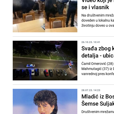
se i vlasnik
Na društvenim mrežam
doveden u lokalnu kaf
životinju doveo u ovaj
26.10.23. 10:41
Svađa zbog k
detalja - ubic
Ćamil Omerović (28) i
Mahmutagić (37) iz D
vanrednoj pres konfe
28.07.23. 14:23
Mladić iz Bos
Šemse Suljak
Društvenim mrežama k