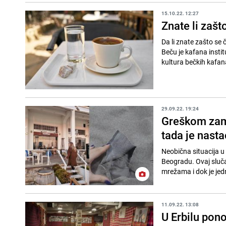
15.10.22. 12:27
Znate li zašt
Da li znate zašto se č
Beču je kafana insti
kultura bečkih kafana
29.09.22. 19:24
Greškom zami
tada je nast
Neobična situacija u 
Beogradu. Ovaj sluča
mrežama i dok je jedn
11.09.22. 13:08
U Erbilu pon