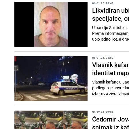
06.01.25. 22:49
Likvidiran ub
specijalce, on
U naselju Strelište u 
Prema informacijama 
ubio jedno lice, a dru
06.01.25. 21:52
Vlasnik kafan
identitet nap
Vlasnik kafane u Jago
podlegao je povredama
izbore za život vlasn
30.12.24. 23:04
Čedomir Jov
snimak iz kafa