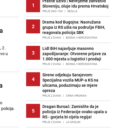
Pratite uživo | Nevrijeme zahvatilo
1
Sloveniju, oluje idu prema Hrvatskoj
PRIJE OKO 15H
|
REGIJA
Drama kod Bugojna: Naoružana
2
grupa iz RS ušla na područje FBiH,
a
reagovala policija SBK
PRIJE 2 DANA
|
BOSNA I HERCEGOVINA
 2 .
Lidl BiH najavljuje masovno
3
avo u
zapošljavanje: Otvorene prijave za
1.000 mjesta u logistici i prodaji
PRIJE 2 DANA
|
BOSNA I HERCEGOVINA
Sirene odjekuju Sarajevom:
4
Specijalna vozila MUP-a KS na
a
ulicama, poduzimaju se mjere
opreza
PRIJE 2 DANA
|
CRNA HRONIKA
do
Dragan Bursać: Zamislite da je
policija.
5
policija iz Federacije ovako upala u
RS - gorjela bi cijela regija!
PRIJE 2 DANA
|
JA MISLIM