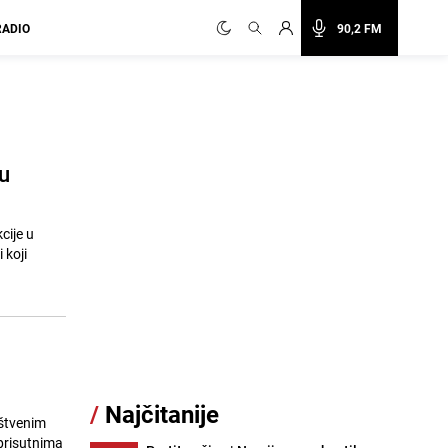
RADIO
90,2 FM
su
cije u
 koji
/
Najčitanije
uštvenim
prisutnima