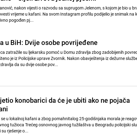
anović, nakon vijesti o razvodu sa suprugom Jelenom, s kojom je bio u b
ovesti vrijeme u kafani. Na svom Instagram profilu podijelio je snimak na 
ivno pogođen pj...
a u BiH: Dvije osobe povrijeđene
nca zatražile su ljekarsku pomoć u Domu zdravlja zbog zadobijenih povre
teno je iz Policijske uprave Zvornik. Nakon obavještenja iz dežurne služb
avlja da su dvije osobe pov...
etio konobarici da će je ubiti ako ne pojača
ani
 se u lokalnoj kafani a zbog pomahnitalog 25-godišnjaka morala je reagov
javnog tužioca Trećeg osnovnog javnog tužilaštva u Beogradu policijski sl
su rješenje o...