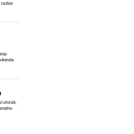
23.07.26. 10:40
|
TEME
ć razbio
anju
 vikenda
m
"U utorak,
osredno