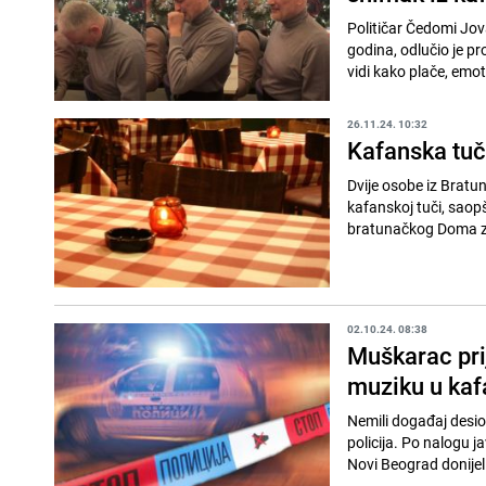
Političar Čedomi Jov
godina, odlučio je pr
vidi kako plače, emot
26.11.24. 10:32
Kafanska tuč
Dvije osobe iz Bratu
kafanskoj tuči, saopš
bratunačkog Doma zdr
02.10.24. 08:38
Muškarac prij
muziku u kaf
Nemili događaj desio
policija. Po nalogu 
Novi Beograd donijeli 