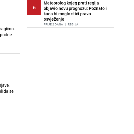
Meteorolog kojeg prati regija
6
objavio novu prognozu: Poznato i
kada bi moglo stići pravo
osvježenje
PRIJE 2 DANA
|
REGIJA
tragično.
popodne
Tuga nakon nesreće kod Neuma:
7
Supruga poginulog motocikliste
oglasila se emotivnom objavom
PRIJE 1 DAN
|
BOSNA I HERCEGOVINA
Lice Sarajeva koje ne smijemo
8
ignorisati: Ispod mosta pronađen
improvizovani dom
PRIJE 2 DANA
|
LOKALNE TEME
njave,
Ubistvo u Sarajevu, uhapšen 47-
li da se
9
godišnjak
PRIJE 3 DANA
|
CRNA HRONIKA
Agić kritizira političare u Bugojnu:
10
Zbog straha od HDZ-a niko Vučiću
nije rekao istinu o Čipuljiću
PRIJE OKO 21H
|
TEME