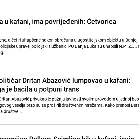
 u kafani, ima povrijeđenih: Četvorica
đene, a četiri uhapšene nakon obračuna u ugostiteljskom objektu u Banjoj
licijske uprave, policijski službenici PU Banja Luka su uhapsili N.P., Z.J., N
g...
olitičar Dritan Abazović lumpovao u kafani:
 je bacila u potpuni trans
 Dritan Abazović privukao je pažnju javnosti svojim provodom u jednoj be
egovog veselja brzo su se proširili društvenim mrežama. Kako prenosi Bera
na društve...
 nasmijao Balkan: Snimljen bik u kafani, javio