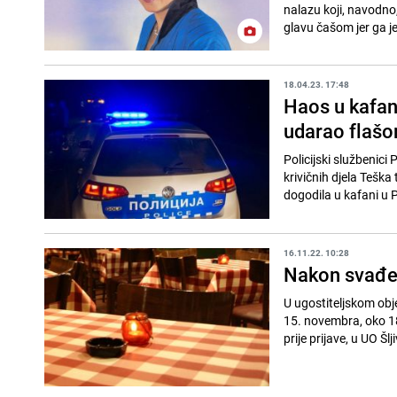
nalazu koji, navodno,
glavu čašom jer ga je
18.04.23. 17:48
Haos u kafan
udarao flaš
Policijski službenici
krivičnih djela Teška
dogodila u kafani u P
16.11.22. 10:28
Nakon svađe 
U ugostiteljskom obje
15. novembra, oko 18 
prije prijave, u UO Šlji