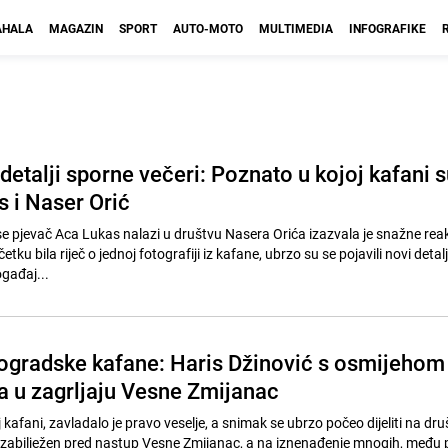
HALA
MAGAZIN
SPORT
AUTO-MOTO
MULTIMEDIA
INFOGRAFIKE
i detalji sporne večeri: Poznato u kojoj kafani 
s i Naser Orić
se pjevač Aca Lukas nalazi u društvu Nasera Orića izazvala je snažne reak
etku bila riječ o jednoj fotografiji iz kafane, ubrzo su se pojavili novi detalji
ogađaj...
ogradske kafane: Haris Džinović s osmijehom
a u zagrljaju Vesne Zmijanac
kafani, zavladalo je pravo veselje, a snimak se ubrzo počeo dijeliti na dr
zabilježen pred nastup Vesne Zmijanac, a na iznenađenje mnogih, među 