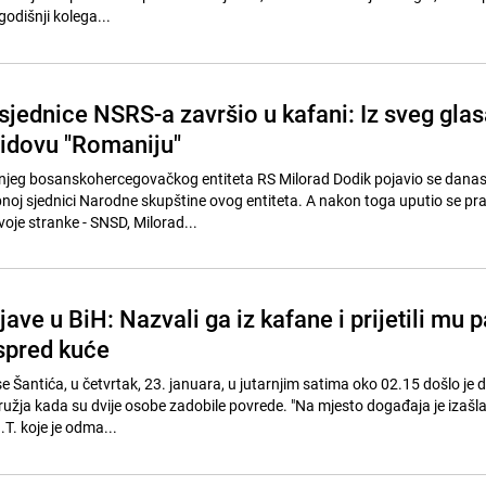
odišnji kolega...
sjednice NSRS-a završio u kafani: Iz sveg glas
idovu "Romaniju"
njeg bosanskohercegovačkog entiteta RS Milorad Dodik pojavio se danas,
oj sjednici Narodne skupštine ovog entiteta. A nakon toga uputio se pr
oje stranke - SNSD, Milorad...
jave u BiH: Nazvali ga iz kafane i prijetili mu p
ispred kuće
se Šantića, u četvrtak, 23. januara, u jutarnjim satima oko 02.15 došlo je 
užja kada su dvije osobe zadobile povrede. "Na mjesto događaja je izašla 
.T. koje je odma...