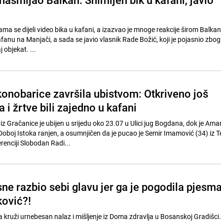
a se dijeli video bika u kafani, a izazvao je mnoge reakcije širom Balkan
anu na Manjači, a sada se javio vlasnik Rade Božić, koji je pojasnio zbog
 objekat. ...
onobarice završila ubistvom: Otkriveno još
a i žrtve bili zajedno u kafani
z Gračanice je ubijen u srijedu oko 23.07 u Ulici jug Bogdana, dok je Ama
oboj Istoka ranjen, a osumnjičen da je pucao je Semir Imamović (34) iz T
renciji Slobodan Radi...
ne razbio sebi glavu jer ga je pogodila pjesm
ović?!
ruži urnebesan nalaz i mišljenje iz Doma zdravlja u Bosanskoj Gradišci.