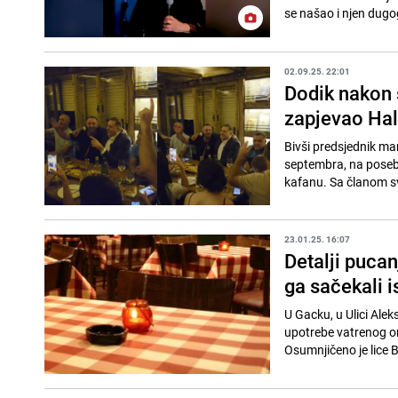
se našao i njen dugog
02.09.25. 22:01
Dodik nakon 
zapjevao Hal
Bivši predsjednik ma
septembra, na posebn
kafanu. Sa članom sv
23.01.25. 16:07
Detalji pucan
ga sačekali 
U Gacku, u Ulici Alek
upotrebe vatrenog or
Osumnjičeno je lice B