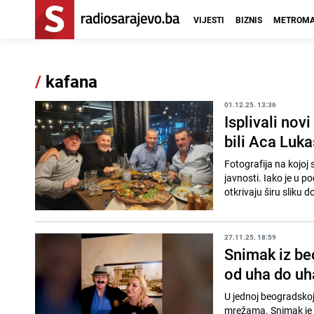
VIJESTI
BIZNIS
METROMA
/
kafana
01.12.25. 13:36
Isplivali nov
bili Aca Luka
Fotografija na kojoj 
javnosti. Iako je u poč
otkrivaju širu sliku d
27.11.25. 18:59
Snimak iz be
od uha do uh
U jednoj beogradskoj 
mrežama. Snimak je 