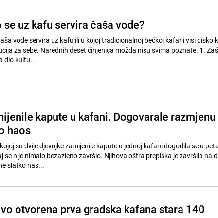
o se uz kafu servira čaša vode?
aša vode servira uz kafu ili u kojoj tradicionalnoj bečkoj kafani visi disko 
tucija za sebe. Narednih deset činjenica možda nisu svima poznate. 1. Zaš
 dio kultu...
jenile kapute u kafani. Dogovarale razmjenu 
ao haos
kojoj su dvije djevojke zamijenile kapute u jednoj kafani dogodila se u pet
j se nije nimalo bezazleno završio. Njihova oštra prepiska je završila na 
e slatko nas...
ovo otvorena prva gradska kafana stara 140