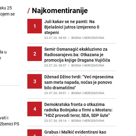
Pijana sjela za volan: Osiguranje
raku 25
/
Najkomentiranije
11
odbilo isplatu štete na vozilu koje je
kojem se
slupala Anja Ljubojević
Juli kakav se ne pamti: Na
PRIJE 1 DAN
|
BOSNA I HERCEGOVINA
1
Bjelašnici jutros izmjereno 0
stepeni
Akcija na Dobrinji: Specijalci MUP-a
12
KS opkolili zgradu
23.07.26. 08:50
|
BOSNA I HERCEGOVINA
PRIJE 1 DAN
|
LOKALNE TEME
Semir Osmanagić ekskluzivno za
da u
2
Radiosarajevo.ba: Otkazana je
Šta se dešava u sarajevskom
e
13
promocija knjige Dragana Vujičića
naselju Vraca? Policija zaprimila
dojavu, izašli na teren
23.07.26. 08:57
|
BOSNA I HERCEGOVINA
PRIJE 2 DANA
|
CRNA HRONIKA
Dženad Džino tvrdi: "Već mjesecima
3
sam meta napada, noćas je ponovo
Znate li šta Dino Merlin pojede prije
14
bilo dramatično"
izlaska na scenu? Njegov ritual
iznenadio mnoge
23.07.26. 09:01
|
BOSNA I HERCEGOVINA
PRIJE OKO 22H
|
SHOWBIZ
Demokratska fronta o otkazima
4
radnika Bošnjaka u firmi u Mostaru:
Nastavak provokacija: MUP RS
15
"HDZ provodi teror, SDA, SDP šute"
oduzeo zastavu s ljiljanima i
ati i
sankcionisao vozača iz Bosanskog
23.07.26. 09:16
|
BOSNA I HERCEGOVINA
užbenici PS
Novog
Grabus i Malkić evidentirani kao
PRIJE OKO 21H
|
BOSNA I HERCEGOVINA