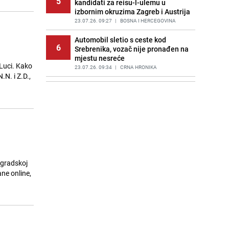
5
kandidati za reisu-l-ulemu u
izbornim okruzima Zagreb i Austrija
23.07.26. 09:27
|
BOSNA I HERCEGOVINA
Automobil sletio s ceste kod
6
Srebrenika, vozač nije pronađen na
mjestu nesreće
 Luci. Kako
23.07.26. 09:34
|
CRNA HRONIKA
.N. i Z.D.,
Alarm na dva popularna kupališta u
7
Hrvatskoj: U moru povećan nivo
bakterija
23.07.26. 09:49
|
REGIJA
Zdravko Đurić uspješno pronađen
8
nakon potrage u Sarajevu
23.07.26. 09:49
|
BOSNA I HERCEGOVINA
ogradskoj
IDDEEA poziva: Aktivirajte
ne online,
9
besplatan elektronski potpis
23.07.26. 10:00
|
BOSNA I HERCEGOVINA
Tragedija u BiH: Traktor se
10
prevrnuo, muškarac poginuo
23.07.26. 10:06
|
CRNA HRONIKA