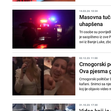
14.03.24. 10:34
Masovna tuča
uhapšena
Tri osobe su povrije
je saopšteno iz ove Po
svi iz Banje Luke, zbo
02.12.23. 11:00
Crnogorski p
Ova pjesma ga
Crnogorski političar
kafani. Snimci sa nj
koj ije objavio video 
31.10.23. 17:30
Video koji je