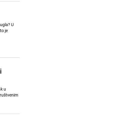
kugla? U
to je
i
ak u
društvenim