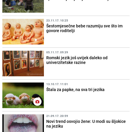
23.11.17. 10:25
Šestomjesečne bebe razumiju sve što im
govore roditelji
05.11.17. 09:39
Romski jezik još uvijek daleko od
univerzitetske razine
13.10.17. 11:01
Štala za papke, na sva tri jezika
21.09.17. 20:59
Novi trend osvojio žene: U modi su šljokice
na jeziku