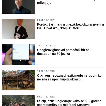
mijenjaju
24.02.18. 17:39
Kordić: Svi imaju isti jezik bez obzira žive li u
BiH, Hrvatskoj, Srbiji, C. Gori
24.02.18. 11:03
Googleov glasovni pomoćnik bit će
dostupan na 30 jezika
14.02.18. 16:15
Otkriven nepoznati jezik među narodom koji
ne zna za riječi kupiti, ukrasti...
08.01.18. 14:12
Ptičiji jezik: Pogledajte kako se 500 godina
sporazumijevaju mještani Kuskoya