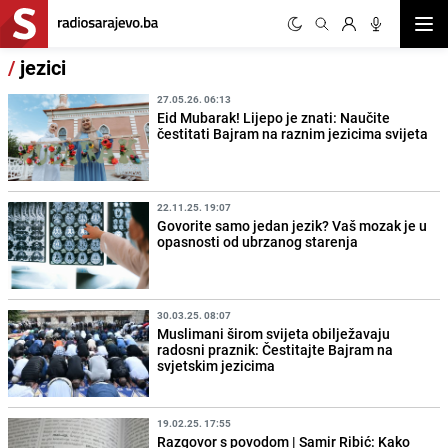
Otvor
/
jezici
27.05.26. 06:13
Eid Mubarak! Lijepo je znati: Naučite
čestitati Bajram na raznim jezicima svijeta
22.11.25. 19:07
Govorite samo jedan jezik? Vaš mozak je u
opasnosti od ubrzanog starenja
30.03.25. 08:07
Muslimani širom svijeta obilježavaju
radosni praznik: Čestitajte Bajram na
svjetskim jezicima
19.02.25. 17:55
Razgovor s povodom | Samir Ribić: Kako