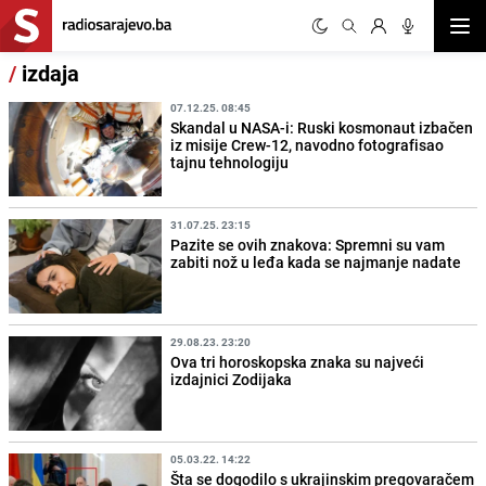
Otvor
/
izdaja
07.12.25. 08:45
Skandal u NASA-i: Ruski kosmonaut izbačen
iz misije Crew-12, navodno fotografisao
tajnu tehnologiju
31.07.25. 23:15
Pazite se ovih znakova: Spremni su vam
zabiti nož u leđa kada se najmanje nadate
29.08.23. 23:20
Ova tri horoskopska znaka su najveći
izdajnici Zodijaka
05.03.22. 14:22
Šta se dogodilo s ukrajinskim pregovaračem