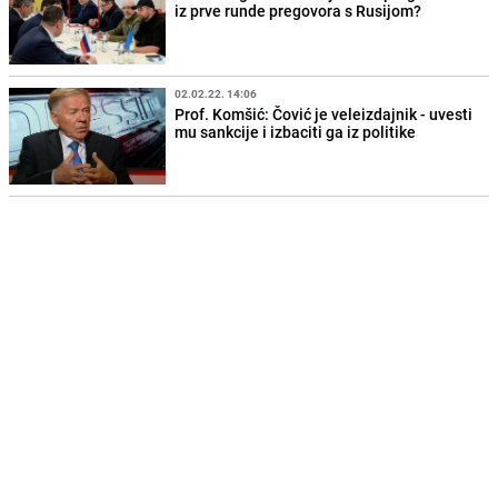
iz prve runde pregovora s Rusijom?
02.02.22. 14:06
Prof. Komšić: Čović je veleizdajnik - uvesti
mu sankcije i izbaciti ga iz politike