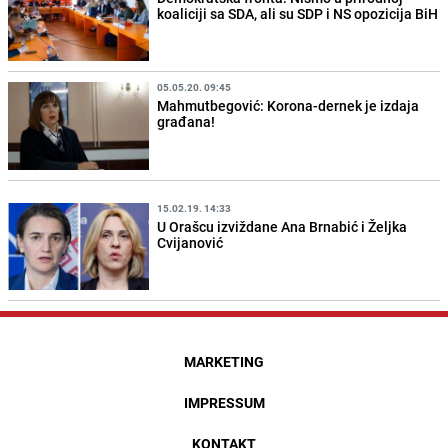
koaliciji sa SDA, ali su SDP i NS opozicija BiH
05.05.20. 09:45
Mahmutbegović: Korona-dernek je izdaja
građana!
15.02.19. 14:33
U Orašcu izviždane Ana Brnabić i Željka
Cvijanović
MARKETING
IMPRESSUM
KONTAKT