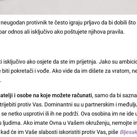
ugodan protivnik te često igraju prljavo da bi dobili što 
 odnos ali isključivo ako poštujete njihova pravila.
 isključivo ako osjete da ste im prijetnja. Jako su ambicio
e biti pokretači i vođe. Ako vide da im dišete za vratom, n
.
atelji i osobe na koje možete računati
, samo da bi sazna
rijebiti protiv Vas. Dominantni su u partnerskim i međul
e netko usprotivi ili ih ne podrži. Ova osobina im ne ide u
e s ljudima. Ako imate Ovna u Vašem okruženju, nemojte i
 kad će im Vaše slabosti iskoristiti protiv Vas, piše
Bljesak