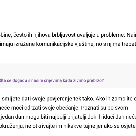
bine, često ih njihova brbljavost uvaljuje u probleme. Nai
er imaju izražene komunikacijske vještine, no s njima trebat
s: Šta se događa s našim crijevima kada živimo prebrzo?
e smijete dati svoje povjerenje tek tako
. Ako ih zamolite 
 neće moći održati svoje obećanje. Poznati su po svom
dan dan mogu biti najbolji prijatelji dok ih idući dan ne
kruženju, ne otkrivajte im nikakve tajne jer ako se osjete
.