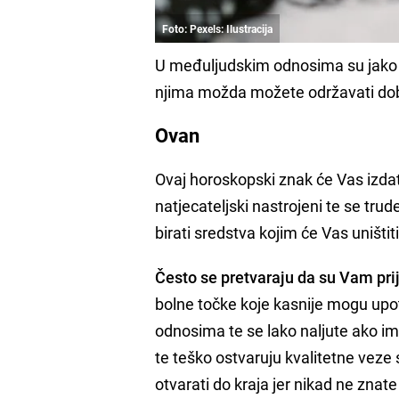
Foto: Pexels: Ilustracija
U međuljudskim odnosima su jako ne
njima možda možete održavati dobar
Ovan
Ovaj horoskopski znak će Vas izdati
natjecateljski nastrojeni te se trud
birati sredstva kojim će Vas uništiti
Često se pretvaraju da su Vam prij
bolne točke koje kasnije mogu upot
odnosima te se lako naljute ako im s
te teško ostvaruju kvalitetne vez
otvarati do kraja jer nikad ne znate