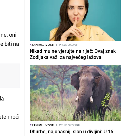
me, oni
e biti na
/
ZANIMLJIVOSTI
I
PRIJE OKO 9H
Nikad mu ne vjerujte na riječ: Ovaj znak
Zodijaka važi za najvećeg lažova
da
ćete moći
/
ZANIMLJIVOSTI
I
PRIJE OKO 19H
Dhurbe, najopasniji slon u divljini: U 16