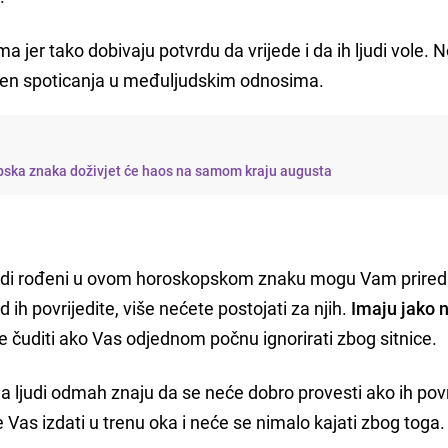
a jer tako dobivaju potvrdu da vrijede i da ih ljudi vole. 
en spoticanja u međuljudskim odnosima.
opska znaka doživjet će haos na samom kraju augusta
i, ljudi rođeni u ovom horoskopskom znaku mogu Vam priredi
d ih povrijedite, više nećete postojati za njih.
Imaju jako 
 čuditi ako Vas odjednom počnu ignorirati zbog sitnice.
da ljudi odmah znaju da se neće dobro provesti ako ih povr
e Vas izdati u trenu oka i neće se nimalo kajati zbog toga.