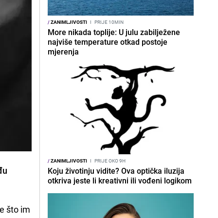
/
ZANIMLJIVOSTI
I
PRIJE 10MIN
More nikada toplije: U julu zabilježene
najviše temperature otkad postoje
mjerenja
/
ZANIMLJIVOSTI
I
PRIJE OKO 9H
đu
Koju životinju vidite? Ova optička iluzija
otkriva jeste li kreativni ili vođeni logikom
e što im