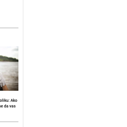
oliku: Ako
se da vas