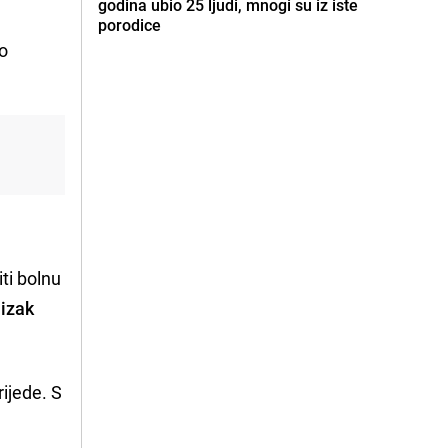
godina ubio 25 ljudi, mnogi su iz iste
porodice
No
ti bolnu
nizak
ijede. S