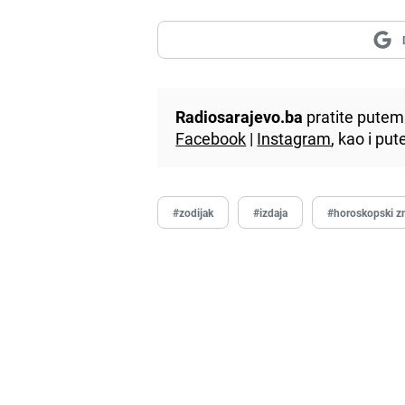
Radiosarajevo.ba
pratite putem 
Facebook
|
Instagram
, kao i p
#zodijak
#izdaja
#horoskopski z