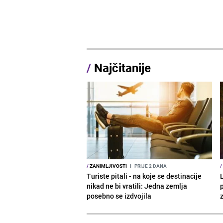
/
Najčitanije
/
ZANIMLJIVOSTI
I
PRIJE 2 DANA
/
Turiste pitali - na koje se destinacije
nikad ne bi vratili: Jedna zemlja
posebno se izdvojila