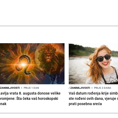
ZANIMLJIVOSTI
I
PRIJE 1 DAN
/
ZANIMLJIVOSTI
I
PRIJE 2 DANA
Lavlja vrata 8. augusta donose velike
Vaš datum rođenja krije simb
promjene: Šta čeka vaš horoskopski
ste rođeni ovih dana, vjeruje 
znak
prati posebna sreća