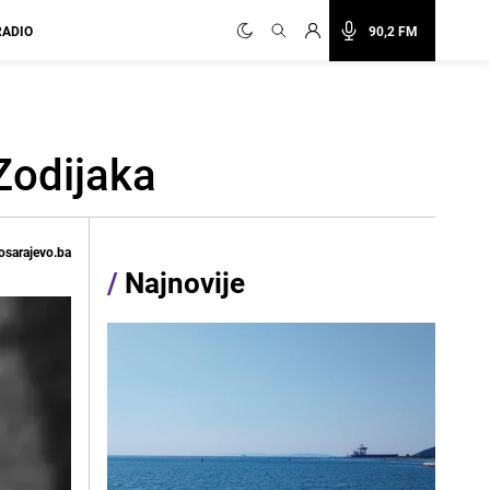
RADIO
90,2 FM
Zodijaka
osarajevo.ba
/
Najnovije