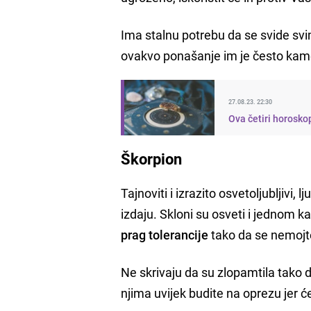
Ima stalnu potrebu da se svide svim
ovakvo ponašanje im je često kam
27.08.23. 22:30
Ova četiri horosk
Škorpion
Tajnoviti i izrazito osvetoljubljiv
izdaju. Skloni su osveti i jednom ka
prag tolerancije
tako da se nemojte
Ne skrivaju da su zlopamtila tako 
njima uvijek budite na oprezu jer ć