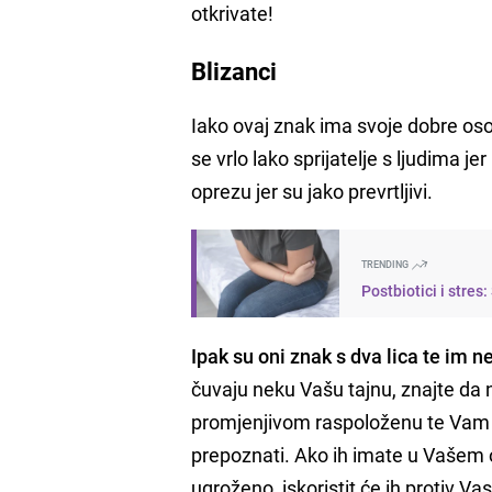
otkrivate!
Blizanci
Iako ovaj znak ima svoje dobre oso
se vrlo lako sprijatelje s ljudima j
oprezu jer su jako prevrtljivi.
TRENDING
Postbiotici i stre
Ipak su oni znak s dva lica te im n
čuvaju neku Vašu tajnu, znajte da
promjenjivom raspoloženu te Vam je
prepoznati. Ako ih imate u Vašem o
ugroženo, iskoristit će ih protiv Vas