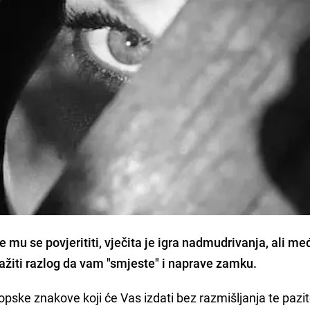
te mu se povjerititi, vječita je igra nadmudrivanja, ali me
tražiti razlog da vam "smjeste" i naprave zamku.
ke znakove koji će Vas izdati bez razmišljanja te pazit