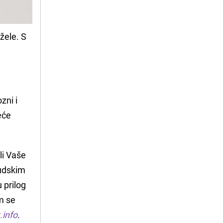
žele. S
zni i
eće
li Vaše
judskim
 prilog
m se
.info
.