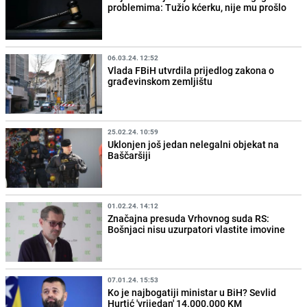
problemima: Tužio kćerku, nije mu prošlo
06.03.24. 12:52
Vlada FBiH utvrdila prijedlog zakona o
građevinskom zemljištu
25.02.24. 10:59
Uklonjen još jedan nelegalni objekat na
Baščaršiji
01.02.24. 14:12
Značajna presuda Vrhovnog suda RS:
Bošnjaci nisu uzurpatori vlastite imovine
07.01.24. 15:53
Ko je najbogatiji ministar u BiH? Sevlid
Hurtić 'vrijedan' 14.000.000 KM