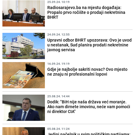
25.09.24. 10:19
Radiosarajevo.ba na mjestu događaja:
Propalo prvo ročište o prodaji nekretnina
BHRT
24.09.24. 12:55
Upravni odbor BHRT upozorava: Ovo je uvod
u nestanak, Sud planira prodati nekretnine
javnog servisa
16.09.24. 19:19
Gdje je najbolje sakriti novac? Ovo mjesto
ne znaju ni profesionalni lopovi
25.08.24. 14:44
Dodik: "BiH nije naša država već moranje.
Ako nam dirnete imovinu, neće vam pomoći
ni direktor CIA"
05.08.24. 11:24
Jedini načelnik u svim političkim partijama: