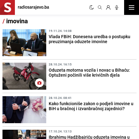
Otvor
/
imovina
19.11.24. 14:08
Vlada FBiH: Donesena uredba o postupku
preuzimanja oduzete imovine
28.10.24. 16:15
Oduzeta motorna vozila i novac u Bihaću:
Optuženi počinili više krivičnih djela
28.10.24. 08:41
Kako funkcioniše zakon o podjeli imovine u
BiH u bračnoj i izvanbračnoj zajednici?
17.10.24. 13:13
Ibrahimu Hadžibajriću oduzeta imovina u