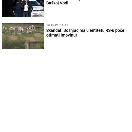
Baškoj Vodi
13.10.24. 16:51
Skandal: Bošnjacima u entitetu RS-u počeli
otimati imovinu!