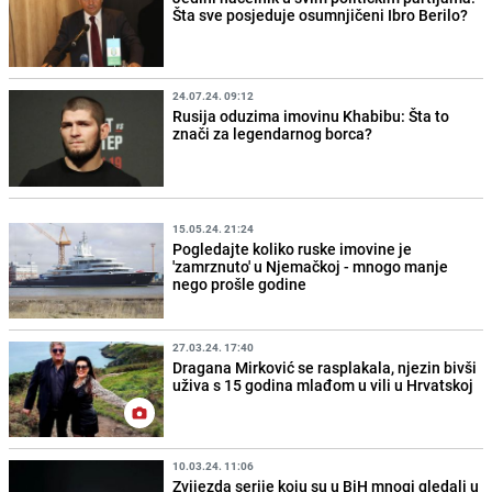
Šta sve posjeduje osumnjičeni Ibro Berilo?
24.07.24. 09:12
Rusija oduzima imovinu Khabibu: Šta to
znači za legendarnog borca?
15.05.24. 21:24
Pogledajte koliko ruske imovine je
'zamrznuto' u Njemačkoj - mnogo manje
nego prošle godine
27.03.24. 17:40
Dragana Mirković se rasplakala, njezin bivši
uživa s 15 godina mlađom u vili u Hrvatskoj
10.03.24. 11:06
Zvijezda serije koju su u BiH mnogi gledali u