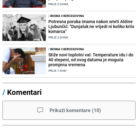
PRIJE 2 DANA
/
BOSNA I HERCEGOVINA
Potresna poruka imama nakon smrti Aldine
Ljubunčić: "Dunjaluk ne vrijedi ni koliko krilo
komarca"
PRIJE 2 DANA
/
BOSNA I HERCEGOVINA
Stiže novi toplotni val: Temperature idu i do
40 stepeni, od ovog datuma je moguća
promjena vremena
PRIJE 1 DAN
/
Komentari
Prikaži komentare
(
10
)