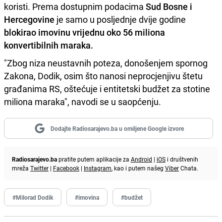
koristi. Prema dostupnim podacima
Sud Bosne i
Hercegovine
je samo u posljednje dvije godine
blokirao imovinu vrijednu oko 56 miliona
konvertibilnih maraka.
"Zbog niza neustavnih poteza, donošenjem spornog
Zakona, Dodik, osim što nanosi neprocjenjivu štetu
građanima RS, oštećuje i entitetski budžet za stotine
miliona maraka", navodi se u saopćenju.
Dodajte Radiosarajevo.ba u omiljene Google izvore
Radiosarajevo.ba
pratite putem aplikacije za
Android
|
iOS
i društvenih
mreža
Twitter
|
Facebook
|
Instagram
, kao i putem našeg
Viber
Chata.
#Milorad Dodik
#imovina
#budžet