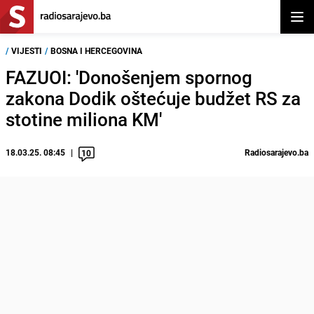
Otvor
/
VIJESTI
/
BOSNA I HERCEGOVINA
FAZUOI: 'Donošenjem spornog
zakona Dodik oštećuje budžet RS za
stotine miliona KM'
18.03.25. 08:45
Radiosarajevo.ba
10