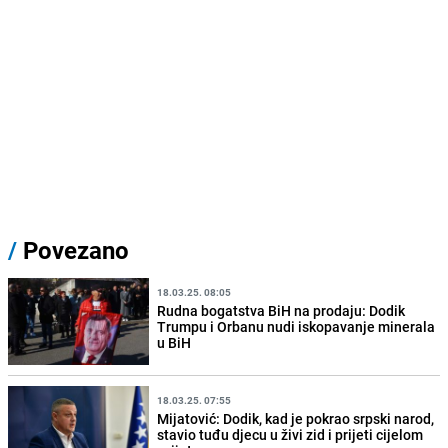
/
Povezano
18.03.25. 08:05
Rudna bogatstva BiH na prodaju: Dodik
Trumpu i Orbanu nudi iskopavanje minerala
u BiH
18.03.25. 07:55
Mijatović: Dodik, kad je pokrao srpski narod,
stavio tuđu djecu u živi zid i prijeti cijelom