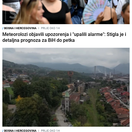
/
BOSNA I HERCEGOVINA
I
PRIJE OKO 1H
Meteorolozi objavili upozorenja i "upalili alarme": Stigla je i
detaljna prognoza za BiH do petka
/
BOSNA I HERCEGOVINA
I
PRIJE OKO 1H