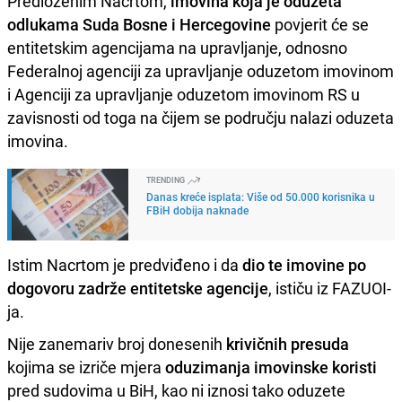
Predloženim Nacrtom,
imovina koja je oduzeta
odlukama Suda Bosne i Hercegovine
povjerit će se
entitetskim agencijama na upravljanje, odnosno
Federalnoj agenciji za upravljanje oduzetom imovinom
i Agenciji za upravljanje oduzetom imovinom RS u
zavisnosti od toga na čijem se području nalazi oduzeta
imovina.
TRENDING
Danas kreće isplata: Više od 50.000 korisnika u
FBiH dobija naknade
Istim Nacrtom je predviđeno i da
dio te imovine po
dogovoru zadrže entitetske agencije
, ističu iz FAZUOI-
ja.
Nije zanemariv broj donesenih
krivičnih presuda
kojima se izriče mjera
oduzimanja imovinske koristi
pred sudovima u BiH, kao ni iznosi tako oduzete