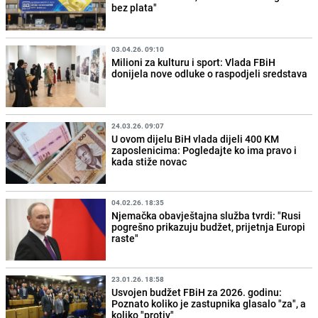
bez plata"
03.04.26. 09:10
Milioni za kulturu i sport: Vlada FBiH
donijela nove odluke o raspodjeli sredstava
24.03.26. 09:07
U ovom dijelu BiH vlada dijeli 400 KM
zaposlenicima: Pogledajte ko ima pravo i
kada stiže novac
04.02.26. 18:35
Njemačka obavještajna služba tvrdi: "Rusi
pogrešno prikazuju budžet, prijetnja Europi
raste"
23.01.26. 18:58
Usvojen budžet FBiH za 2026. godinu:
Poznato koliko je zastupnika glasalo "za", a
koliko "protiv"