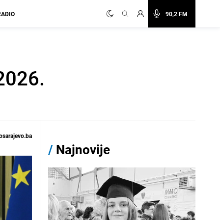
RADIO
90,2 FM
 2026.
osarajevo.ba
/
Najnovije