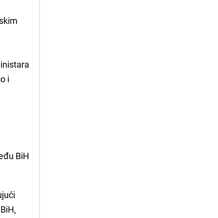
dskim
inistara
o i
među BiH
ujući
 BiH,