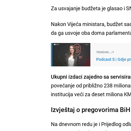
Za usvajanje budžeta je glasao i S
Nakon Vijeća ministara, budžet sa
da ga usvoje oba doma parlament
TRENDING
Podcast S | Gdje p
Ukupni izdaci zajedno sa servisir
povećanje od približno 238 milion
institucija veći za deset miliona K
Izvještaj o pregovorima BiH
Na dnevnom redu je i Prijedlog odl