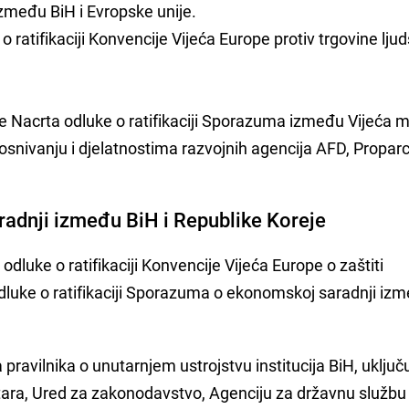
među BiH i Evropske unije.
 ratifikaciji Konvencije Vijeća Europe protiv trgovine lju
e Nacrta odluke o ratifikaciji Sporazuma između Vijeća m
osnivanju i djelatnostima razvojnih agencija AFD, Proparc
dnji između BiH i Republike Koreje
t odluke o ratifikaciji Konvencije Vijeća Europe o zaštiti
 odluke o ratifikaciji Sporazuma o ekonomskoj saradnji iz
 pravilnika o unutarnjem ustrojstvu institucija BiH, uključ
stara, Ured za zakonodavstvo, Agenciju za državnu službu