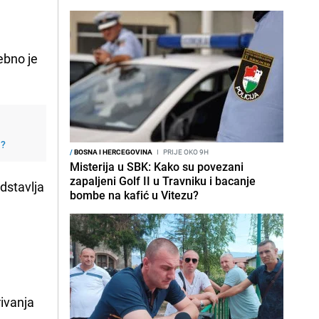
ebno je
j?
/
BOSNA I HERCEGOVINA
I
PRIJE OKO 9H
Misterija u SBK: Kako su povezani
zapaljeni Golf II u Travniku i bacanje
edstavlja
bombe na kafić u Vitezu?
rivanja