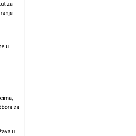
tut za
uranje
ne u
ncima,
dbora za
ržava u