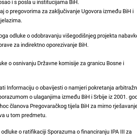
sao i s posla u institucijama BiH.
eštaj o pregovorima za zaključivanje Ugovora između BiH i
ijelazima.
dloga odluke o odobravanju višegodišnjeg projekta nabavk
prave za indirektno oporezivanje BiH.
uke o osnivanju Državne komisije za granicu Bosne i
ati Informaciju o obavijesti o namjeri pokretanja arbitraž
sporazumom o ulaganjima između BiH i Srbije iz 2001. god
 hoc članova Pregovaračkog tijela BiH za mirno rješavanj
ova u tom predmetu.
t odluke o ratifikaciji Sporazuma o financiranju IPA III za