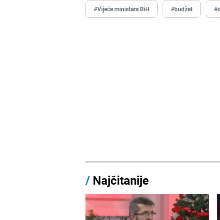
#Vijeće ministara BiH
#budžet
#d
/
Najčitanije