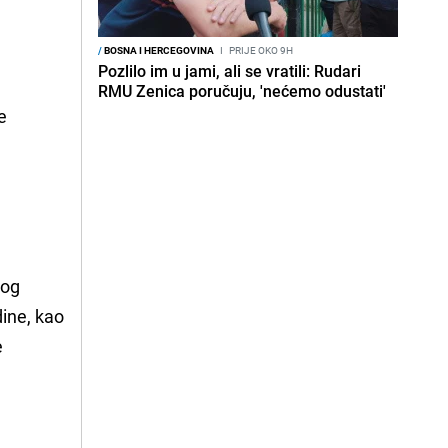
/
BOSNA I HERCEGOVINA
I
PRIJE OKO 9H
Pozlilo im u jami, ali se vratili: Rudari
RMU Zenica poručuju, 'nećemo odustati'
e
nog
ine, kao
e