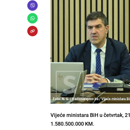
Foto: N. G. / Radiosarajevo.ba / Vijeće ministara B
Vijeće ministara BiH u četvrtak, 2
1.580.500.000 KM.