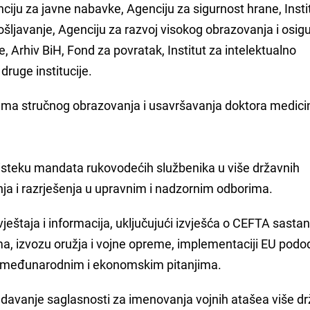
nciju za javne nabavke, Agenciju za sigurnost hrane, Insti
pošljavanje, Agenciju za razvoj visokog obrazovanja i osig
e, Arhiv BiH, Fond za povratak, Institut za intelektualno
 druge institucije.
ama stručnog obrazovanja i usavršavanja doktora medici
 isteku mandata rukovodećih službenika u više državnih
vanja i razrješenja u upravnim i nadzornim odborima.
 izvještaja i informacija, uključujući izvješća o CEFTA sasta
a, izvozu oružja i vojne opreme, implementaciji EU podo
gim međunarodnim i ekonomskim pitanjima.
 davanje saglasnosti za imenovanja vojnih atašea više d