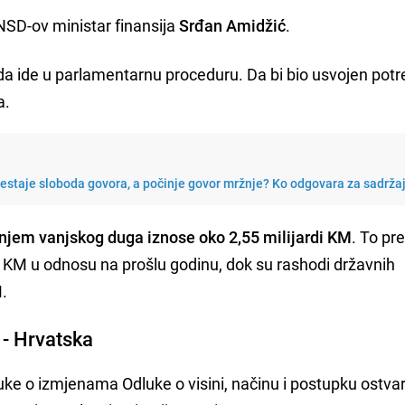
NSD-ov ministar finansija
Srđan Amidžić
.
da ide u parlamentarnu proceduru. Da bi bio usvojen potr
a.
restaje sloboda govora, a počinje govor mržnje? Ko odgovara za sadrža
anjem vanjskog duga iznose oko 2,55 milijardi KM
. To pr
a KM u odnosu na prošlu godinu, dok su rashodi državnih
M.
 - Hrvatska
uke o izmjenama Odluke o visini, načinu i postupku ostva