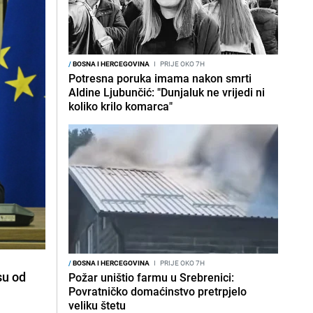
/
BOSNA I HERCEGOVINA
I
PRIJE OKO 7H
Potresna poruka imama nakon smrti
Aldine Ljubunčić: "Dunjaluk ne vrijedi ni
koliko krilo komarca"
/
BOSNA I HERCEGOVINA
I
PRIJE OKO 7H
su od
Požar uništio farmu u Srebrenici:
Povratničko domaćinstvo pretrpjelo
veliku štetu