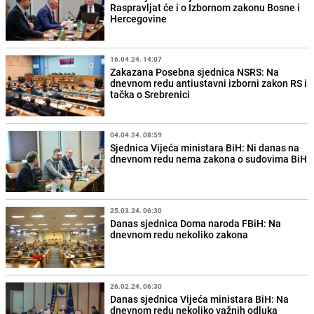
Raspravljat će i o Izbornom zakonu Bosne i
Hercegovine
16.04.24. 14:07
Zakazana Posebna sjednica NSRS: Na
dnevnom redu antiustavni izborni zakon RS i
tačka o Srebrenici
04.04.24. 08:59
Sjednica Vijeća ministara BiH: Ni danas na
dnevnom redu nema zakona o sudovima BiH
25.03.24. 06:30
Danas sjednica Doma naroda FBiH: Na
dnevnom redu nekoliko zakona
26.02.24. 06:30
Danas sjednica Vijeća ministara BiH: Na
dnevnom redu nekoliko važnih odluka