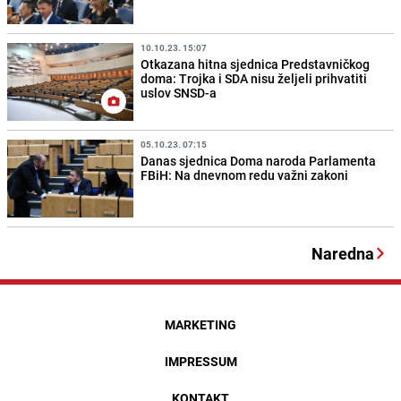
10.10.23. 15:07
Otkazana hitna sjednica Predstavničkog
doma: Trojka i SDA nisu željeli prihvatiti
uslov SNSD-a
05.10.23. 07:15
Danas sjednica Doma naroda Parlamenta
FBiH: Na dnevnom redu važni zakoni
Naredna
MARKETING
IMPRESSUM
KONTAKT