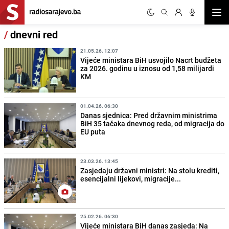
Otvor
/
dnevni red
21.05.26. 12:07
Vijeće ministara BiH usvojilo Nacrt budžeta
za 2026. godinu u iznosu od 1,58 milijardi
KM
01.04.26. 06:30
Danas sjednica: Pred državnim ministrima
BiH 35 tačaka dnevnog reda, od migracija do
EU puta
23.03.26. 13:45
Zasjedaju državni ministri: Na stolu krediti,
esencijalni lijekovi, migracije...
25.02.26. 06:30
Vijeće ministara BiH danas zasjeda: Na