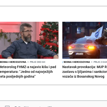
BOSNA I HERCEGOVINA
I
PRIJE OKO 6H
/
BOSNA I HERCEGOVINA
I
PRIJE 2 DA
Meteorolog FHMZ-a najavio kišu i pad
Nastavak provokacija: MUP 
temperatura: "Jedno od najsvježijih
zastavu s ljiljanima i sankcio
ljeta posljednjih godina"
vozača iz Bosanskog Novog