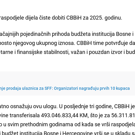
spodjele dijela čiste dobiti CBBiH za 2025. godinu.
čajnijih pojedinačnih prihoda budžeta institucija Bosne i
 posto njegovog ukupnog iznosa. CBBiH time potvrđuje da 
rne i finansijske stabilnosti, važan i pouzdan izvor i bu
nje prodaja ulaznica za SFF: Organizatori nagrađuju prvih 10 kupaca
tno osnažuju ovu ulogu. U posljednje tri godine, CBBiH je
vine transferisala 493.046.833,44 KM, što je za 56.311.8
 u svim prethodnim godinama od kada se vrši raspodjela
 budžet institucija Bosne i Hercegovine vrši se u skladu 