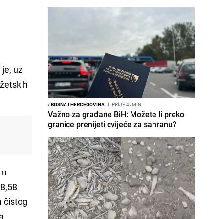
je, uz
džetskih
/
BOSNA I HERCEGOVINA
I
PRIJE 47MIN
Važno za građane BiH: Možete li preko
granice prenijeti cvijeće za sahranu?
 u
18,58
 čistog
sa