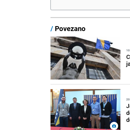
/
Povezano
10
C
j
20
J
d
d