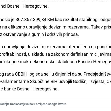
nci Bosne i Hercegovine.
znosio je 307.367.399,84 KM kao rezultat stabilnog i odg
 na efikasno upravljanje deviznim rezervama. Takav pri
ostvarivanje sigurnih i održivih prinosa.
tiku upravljanja deviznim rezervama utemeljenu na princi
, profitabilnosti, u skladu sa zakonom definisanim ciljevima
ac ukupne makroekonomske stabilnosti Bosne i Hercego
nog rada CBBiH, ogleda se i u činjenici da su Predsjedništ
Parlamentarne Skupštine BiH usvojili Godišnji izvještaj 
lne banke Bosne i Hercegovine.
Dodajte Radiosarajevo.ba u omiljene Google izvore