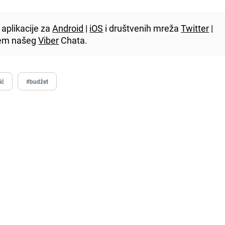
aplikacije za
Android
|
iOS
i društvenih mreža
Twitter
|
utem našeg
Viber
Chata.
ić
#budžet