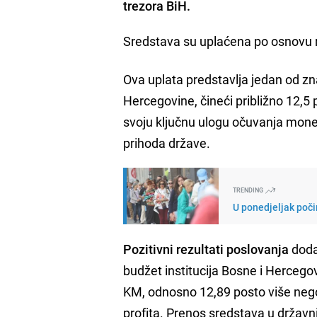
trezora BiH.
Sredstava su uplaćena po osnovu ra
Ova uplata predstavlja jedan od zna
Hercegovine, čineći približno 12,5
svoju ključnu ulogu očuvanja moneta
prihoda države.
TRENDING
U ponedjeljak poči
Pozitivni rezultati poslovanja
doda
budžet institucija Bosne i Hercego
KM, odnosno 12,89 posto više nego
profita. Prenos sredstava u državni