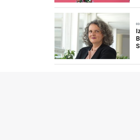
03
I
B
S