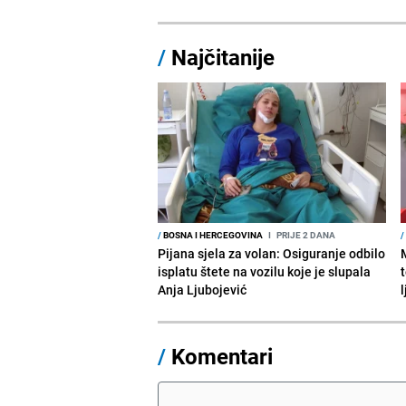
/
Najčitanije
/
BOSNA I HERCEGOVINA
I
PRIJE 2 DANA
/
Pijana sjela za volan: Osiguranje odbilo
isplatu štete na vozilu koje je slupala
Anja Ljubojević
/
Komentari