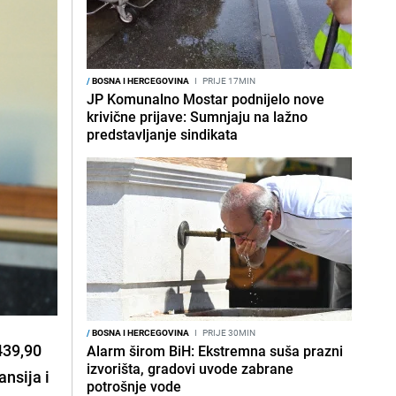
/
BOSNA I HERCEGOVINA
I
PRIJE 17MIN
JP Komunalno Mostar podnijelo nove
krivične prijave: Sumnjaju na lažno
predstavljanje sindikata
/
BOSNA I HERCEGOVINA
I
PRIJE 30MIN
439,90
Alarm širom BiH: Ekstremna suša prazni
izvorišta, gradovi uvode zabrane
nsija i
potrošnje vode