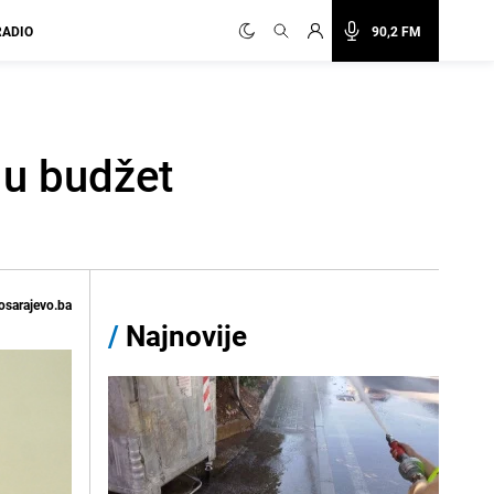
RADIO
90,2 FM
 u budžet
osarajevo.ba
/
Najnovije