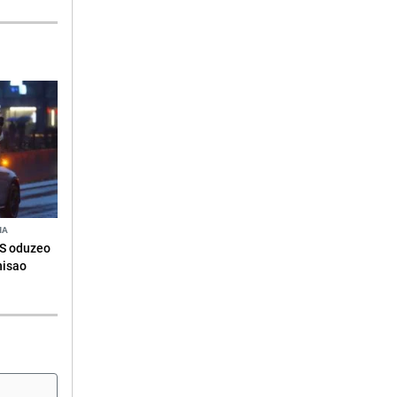
NA
RS oduzeo
nisao