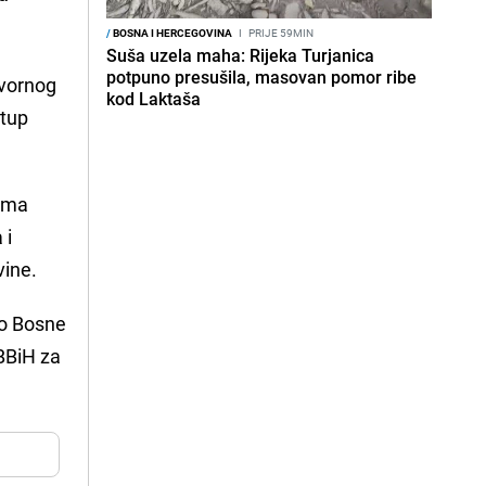
/
BOSNA I HERCEGOVINA
I
PRIJE 59MIN
Suša uzela maha: Rijeka Turjanica
potpuno presušila, masovan pomor ribe
ovornog
kod Laktaša
stup
pima
 i
vine.
vo Bosne
CBBiH za