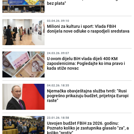
bez plata"
03.04.26. 09:10
Milioni za kulturu i sport: Vlada FBiH
donijela nove odluke o raspodjeli sredstava
24.03.26. 09:07
U ovom dijelu BiH vlada dijeli 400 KM
zaposlenicima: Pogledajte ko ima pravo i
kada stiže novac
04.02.26. 18:35
Njemačka obavještajna služba tvrdi: "Rusi
pogrešno prikazuju budžet, prijetnja Europi
raste"
23.01.26. 18:58
Usvojen budžet FBiH za 2026. godinu:
Poznato koliko je zastupnika glasalo "za", a
koliko "protiv"