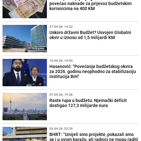
povećao naknade za prijevoz budžetskim
korisnicima na 400 KM
27.04.26. 14:22
Uskoro državni Budžet? Usvojen Globalni
okvir u iznosu od 1,5 milijardi KM
10.04.26. 14:00
Hasanović: "Povećanje budžetskog okvira
za 2026. godinu neophodno za stabilizaciju
institucija BiH"
07.04.26. 19:38
Raste rupa u budžetu: Njemački deficit
dostigao 127,3 milijarde eura
03.04.26. 22:39
BHRT: "Iznijeli smo projekte, pokazali smo
se i u ovom baražu, ali radnici ne mogu raditi