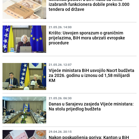
izabranih funkcionera dobile preko 3.000
tendera od države
21.05.26. 14:00
Krišto: Usvojen sporazum o graničnim
prijelazima, BiH mora ubrzati evropske
procedure
21.05.26. 12:07
Vijeće ministara BiH usvojilo Nacrt budžeta
za 2026. godinu u iznosu od 1,58 milijardi
KM
21.05.26. 06:30
Danas u Sarajevu zasjeda Vijeće ministara:
Na stolu prijedlog budžeta
29.04.26. 20:15
Nakon poskupljenja goriva: Kanton u BiH