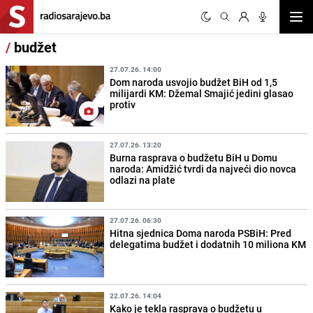
Otvor
/
budžet
27.07.26. 14:00
Dom naroda usvojio budžet BiH od 1,5
milijardi KM: Džemal Smajić jedini glasao
protiv
27.07.26. 13:20
Burna rasprava o budžetu BiH u Domu
naroda: Amidžić tvrdi da najveći dio novca
odlazi na plate
27.07.26. 06:30
Hitna sjednica Doma naroda PSBiH: Pred
delegatima budžet i dodatnih 10 miliona KM
22.07.26. 14:04
Kako je tekla rasprava o budžetu u