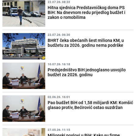
22.07.26. 08:32
Hitna sjednica Predstavničkog doma PS
BiH: Na dnevnom redu prijedlog budžet i
zakon o romobilima
22.07.26. 06:30
BHRT čeka obećanih šest miliona KM, u
budžetu za 2026. godinu nema podrške
10.07.26. 16:18
Predsjedništvo BiH jednoglasno usvojilo
budžet za 2026. godinu
02.06.26. 16:01
Pao budžet BiH od 1,58 milijardi KM: Komšić
glasao protiv, Bećirović ostao suzdržan
27.05.26. 11:15
Milionski poslovi u BiH: Kako su firme