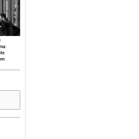
N
ma:
ste
vom