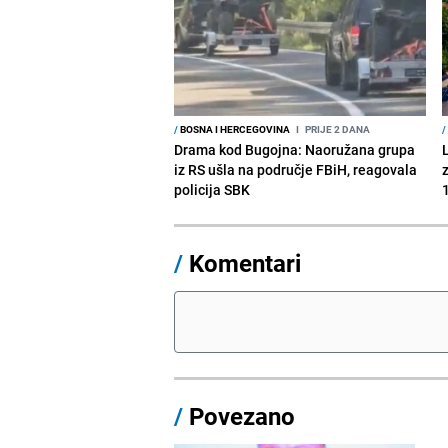
/
BOSNA I HERCEGOVINA
I
PRIJE 2 DANA
/
Drama kod Bugojna: Naoružana grupa
iz RS ušla na područje FBiH, reagovala
policija SBK
1
/
Komentari
/
Povezano