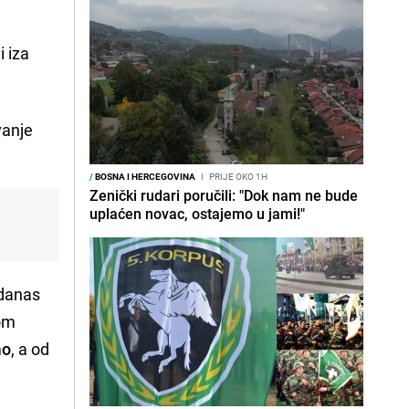
i iza
vanje
/
BOSNA I HERCEGOVINA
I
PRIJE OKO 1H
Zenički rudari poručili: "Dok nam ne bude
uplaćen novac, ostajemo u jami!"
 danas
jom
mo
, a od