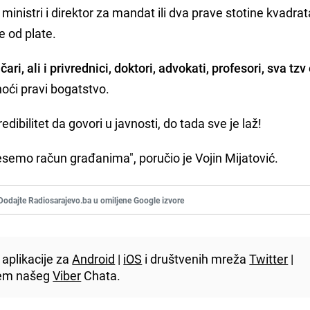
ministri i direktor za mandat ili dva prave stotine kvadra
e od plate.
ičari, ali i privrednici, doktori, advokati, profesori, sva tzv 
oći pravi bogatstvo.
ibilitet da govori u javnosti, do tada sve je laž!
nesemo račun građanima", poručio je Vojin Mijatović.
Dodajte Radiosarajevo.ba u omiljene Google izvore
aplikacije za
Android
|
iOS
i društvenih mreža
Twitter
|
utem našeg
Viber
Chata.