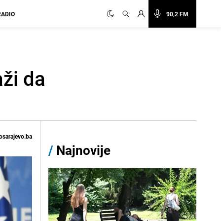
RADIO
90,2 FM
aži da
osarajevo.ba
/
Najnovije