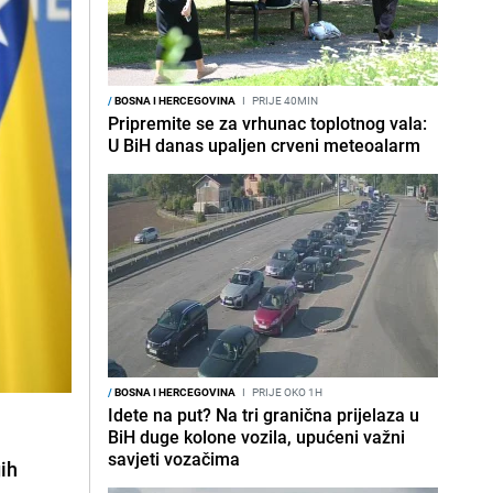
/
BOSNA I HERCEGOVINA
I
PRIJE 40MIN
Pripremite se za vrhunac toplotnog vala:
U BiH danas upaljen crveni meteoalarm
/
BOSNA I HERCEGOVINA
I
PRIJE OKO 1H
Idete na put? Na tri granična prijelaza u
BiH duge kolone vozila, upućeni važni
savjeti vozačima
gih