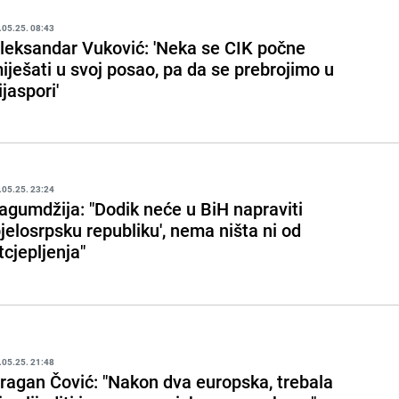
.05.25. 08:43
leksandar Vuković: 'Neka se CIK počne
iješati u svoj posao, pa da se prebrojimo u
ijaspori'
.05.25. 23:24
agumdžija: "Dodik neće u BiH napraviti
bjelosrpsku republiku', nema ništa ni od
tcjepljenja"
.05.25. 21:48
ragan Čović: "Nakon dva europska, trebala