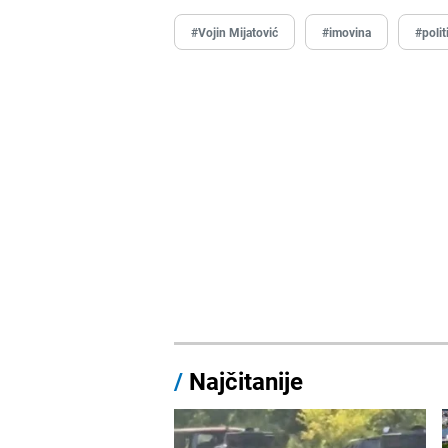
#Vojin Mijatović
#imovina
#polit
/
Najčitanije