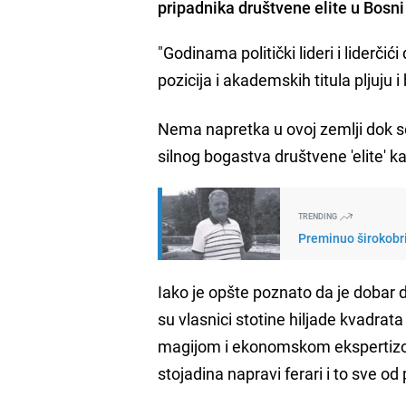
pripadnika društvene elite u Bosni
"Godinama politički lideri i liderč
pozicija i akademskih titula pljuju
Nema napretka u ovoj zemlji dok se
silnog bogastva društvene 'elite' k
TRENDING
Preminuo širokobri
Iako je opšte poznato da je dobar 
su vlasnici stotine hiljade kvadrat
magijom i ekonomskom ekspertiz
stojadina napravi ferari i to sve od 