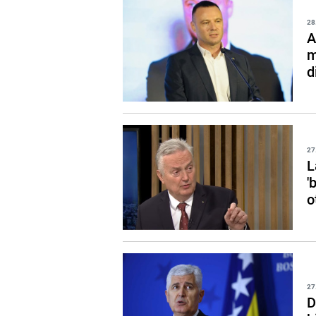
28
A
m
d
27
L
'
o
27
D