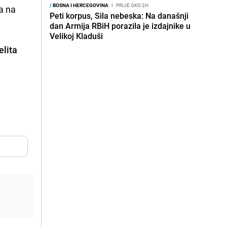
/
BOSNA I HERCEGOVINA
I
PRIJE OKO 2H
ta na
Peti korpus, Sila nebeska: Na današnji
dan Armija RBiH porazila je izdajnike u
Velikoj Kladuši
elita