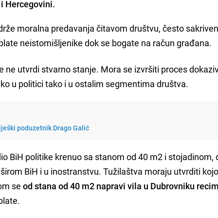
 i Hercegovini.
ići drže moralna predavanja čitavom društvu, često sakriven
 i blate neistomišljenike dok se bogate na račun građana.
 ne utvrdi stvarno stanje. Mora se izvršiti proces dokazi
ako u politici tako i u ostalim segmentima društva.
ješki poduzetnik Drago Galić
dio BiH politike krenuo sa stanom od 40 m2 i stojadinom,
a širom BiH i u inostranstvu. Tužilaštva moraju utvrditi ko
om se
od stana od 40 m2 napravi vila u Dubrovniku reci
plate.