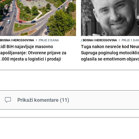
BOSNA I HERCEGOVINA
I
PRIJE 2 DANA
/
BOSNA I HERCEGOVINA
I
PRIJE 1 DA
Lidl BiH najavljuje masovno
Tuga nakon nesreće kod Neu
zapošljavanje: Otvorene prijave za
Supruga poginulog motocikli
.000 mjesta u logistici i prodaji
oglasila se emotivnom obja
Prikaži komentare
(
11
)