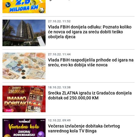
27.10.22. 11:52
Vlada FBiH donijela odluku: Poznato koliko
će novca od igara za sreću dobiti teško
oboljela djeca
27.10.22. 11:44
Vlada FBiH raspodijelila prihode od igara na
sreću, evo ko dobija više novca
18.10.22. 13:38
Srećka ZLATNA igraču iz Gradačca donijela
dobitak od 250.000,00 KM
12.10.22. 09:49
Večeras izvlačenje dobitaka četvrtog
vanrednog kola TV Binga