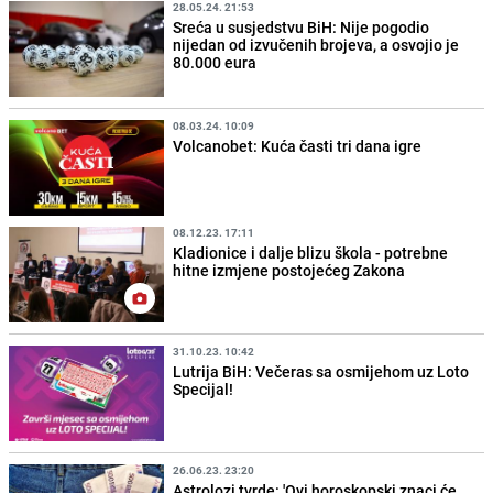
28.05.24. 21:53
Sreća u susjedstvu BiH: Nije pogodio
nijedan od izvučenih brojeva, a osvojio je
80.000 eura
08.03.24. 10:09
Volcanobet: Kuća časti tri dana igre
08.12.23. 17:11
Kladionice i dalje blizu škola - potrebne
hitne izmjene postojećeg Zakona
31.10.23. 10:42
Lutrija BiH: Večeras sa osmijehom uz Loto
Specijal!
26.06.23. 23:20
Astrolozi tvrde: 'Ovi horoskopski znaci će