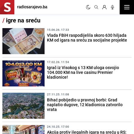
Otvor
/
igre na sreću
15.06.26. 17:33
Vlada FBiH raspodijelila skoro 630 hiljada
KM od igara na sreću za socijalne projekte
17.02.26. 11:54
Igrač iz Visokog s 13 KM uloga osvojio
104.000 KM na live casinu Premier
kladionice!
27.11.25. 11:08
Bihać pobijedio u pravnoj borbi: Grad
naplatio dugove, 12 kladionica zatvorilo
vrata
24.10.25. 17:00
Akcija protiv ilegalnih igara na sreću u RS: