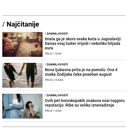
/
Najčitanije
/
ZANIMLJIVOSTI
Imala ga je skoro svaka kuća u Jugoslaviji:
Danas ovaj luster vrijedi i nekoliko hiljada
eura
PRIJE 1 DAN
/
ZANIMLJIVOSTI
Nova ljubavna priča je na pomolu: Ova 4
znaka Zodijaka čeka poseban august
PRIJE 2 DANA
/
ZANIMLJIVOSTI
Ovih pet horoskopskih znakova nosi najgoru
reputaciju: Ribe su veliko iznenađenje
PRIJE 1 DAN