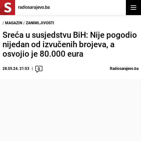
Otvor
/
MAGAZIN
/
ZANIMLJIVOSTI
Sreća u susjedstvu BiH: Nije pogodio
nijedan od izvučenih brojeva, a
osvojio je 80.000 eura
28.05.24. 21:53
Radiosarajevo.ba
0