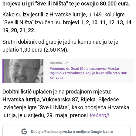
brojeva u igri "Sve ili Ništa" te je osvojio 80.000 eura.
Kako su izvijestili iz Hrvatske lutrije, u 149. kolu igre
"Sve ili Ništa" izvučeni su broje
vi 1, 2, 10, 11, 12, 13, 14,
19, 20, 21, 22
.
Sretni dobitnik odigrao je jednu kombinaciju te je
uplatio 1,30 eura (2,50 KM).
TRENDING
Preminuo dr. Sead Mulahasanović: Mostar
izgubio kardiohirurga koji je izveo više od 5.000
zahvata
Dobitni listić uplaćen je na prodajnom mjestu:
Hrvatska lutrija, Vukovarska 87, Rijeka
. Sljedeće
izvlačenje igre "Sve ili Ništa", kako podsjeća Hrvatska
lutrija, je u srijedu, 29. maja, prenosi
Večernji
.
Dodajte Radiosarajevo.ba u omiljene Google izvore