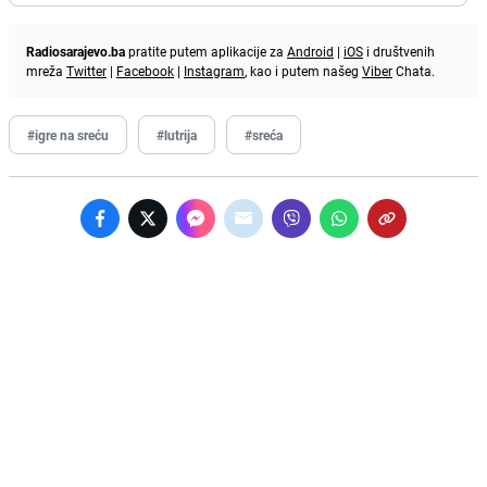
Radiosarajevo.ba
pratite putem aplikacije za
Android
|
iOS
i društvenih
mreža
Twitter
|
Facebook
|
Instagram
, kao i putem našeg
Viber
Chata.
#igre na sreću
#lutrija
#sreća