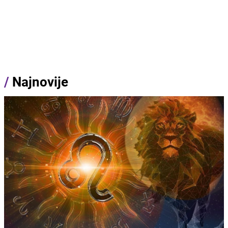
/
Najnovije