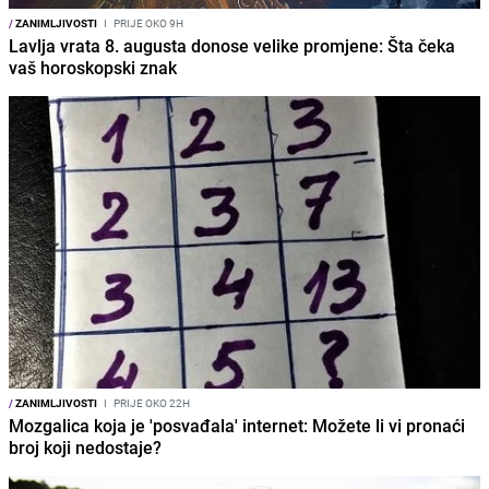
/
ZANIMLJIVOSTI
I
PRIJE OKO 9H
Lavlja vrata 8. augusta donose velike promjene: Šta čeka
vaš horoskopski znak
/
ZANIMLJIVOSTI
I
PRIJE OKO 22H
Mozgalica koja je 'posvađala' internet: Možete li vi pronaći
broj koji nedostaje?