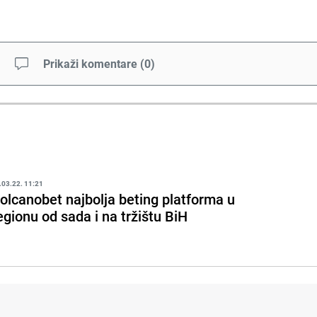
Prikaži komentare
(
0
)
.03.22. 11:21
olcanobet najbolja beting platforma u
egionu od sada i na tržištu BiH