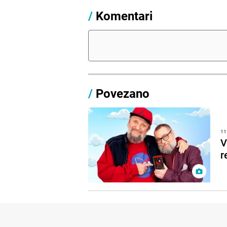
/
Komentari
/
Povezano
11
V
r