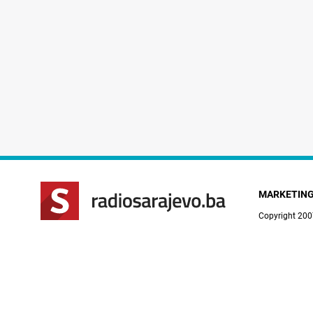
MARKETIN
Copyright 200