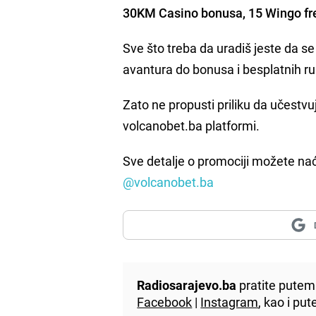
30KM Casino bonusa, 15 Wingo fre
Sve što treba da uradiš jeste da se
avantura do bonusa i besplatnih r
Zato ne propusti priliku da učestvuj
volcanobet.ba platformi.
Sve detalje o promociji možete nać
@volcanobet.ba
Radiosarajevo.ba
pratite putem 
Facebook
|
Instagram
, kao i p