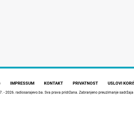
G
IMPRESSUM
KONTAKT
PRIVATNOST
USLOVI KOR
7. - 2026.
radiosarajevo.ba
. Sva prava pridržana. Zabranjeno preuzimanje sadržaja