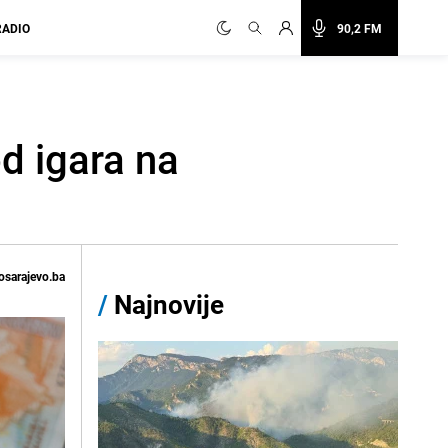
RADIO
90,2 FM
d igara na
osarajevo.ba
/
Najnovije