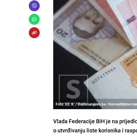
Foto: Dž. K. / Radiosarajevo.ba / Konvertibilne ma
Vlada Federacije BiH je na prijed
o utvrđivanju liste korisnika i ra