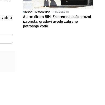
/
BOSNA I HERCEGOVINA
I
PRIJE OKO 1H
Alarm širom BiH: Ekstremna suša prazni
hvatnu
izvorišta, gradovi uvode zabrane
potrošnje vode