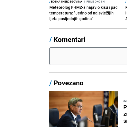
/
BOSNA I HERCEGOVINA
I
PRIJE OKO 8H
/
Meteorolog FHMZ-a najavio kišu i pad
temperatura: "Jedno od najsvježijih
i
ljeta posljednjih godina"
/
Komentari
/
Povezano
22
P
z
s