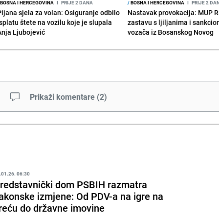
BOSNA I HERCEGOVINA
I
PRIJE 2 DANA
/
BOSNA I HERCEGOVINA
I
PRIJE 2 DA
Pijana sjela za volan: Osiguranje odbilo
Nastavak provokacija: MUP 
splatu štete na vozilu koje je slupala
zastavu s ljiljanima i sankcio
Anja Ljubojević
vozača iz Bosanskog Novog
Prikaži komentare
(
2
)
.01.26. 06:30
redstavnički dom PSBIH razmatra
akonske izmjene: Od PDV-a na igre na
reću do državne imovine