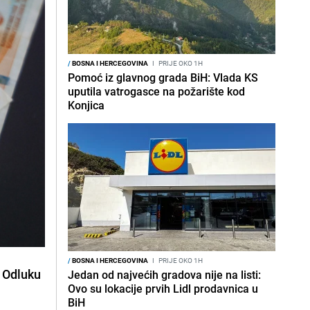
/
BOSNA I HERCEGOVINA
I
PRIJE OKO 1H
Pomoć iz glavnog grada BiH: Vlada KS
uputila vatrogasce na požarište kod
Konjica
/
BOSNA I HERCEGOVINA
I
PRIJE OKO 1H
a Odluku
Jedan od najvećih gradova nije na listi:
Ovo su lokacije prvih Lidl prodavnica u
BiH