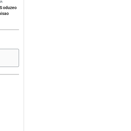
NA
RS oduzeo
nisao