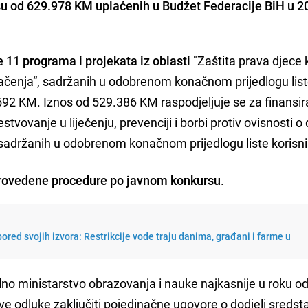
osu od 629.978 KM uplaćenih u Budžet Federacije BiH u 2
 11 programa i projekata iz oblasti
"Zaštita prava djece 
osjačenja“, sadržanih u odobrenom konačnom prijedlogu lis
592 KM. Iznos od 529.386 KM raspodjeljuje se za finansir
stvovanje u liječenju, prevenciji i borbi protiv ovisnosti o 
, sadržanih u odobrenom konačnom prijedlogu liste korisni
provedene procedure po javnom konkursu
.
ored svojih izvora: Restrikcije vode traju danima, građani i farme u
no ministarstvo obrazovanja i nauke najkasnije u roku o
e odluke zaključiti pojedinačne ugovore o dodjeli sredst