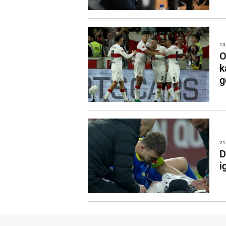
13
O
k
g
21
D
i