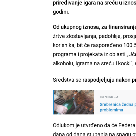
priređivanje igara na sreću u izn
godini.
Od ukupnog iznosa, za finansiranje
žrtve zlostavljanja, pedofilije, pr
korisnika, bit će raspoređeno 100.
programa i projekata iz oblasti „Uče
alkoholu, igrama na sreću i kocki“
Sredstva se
raspodjeljuju nakon 
TRENDING
Srebrenica žedna p
problemima
Odlukom je utvrđeno da će Federal
dana od dana stupanja na snagu ov