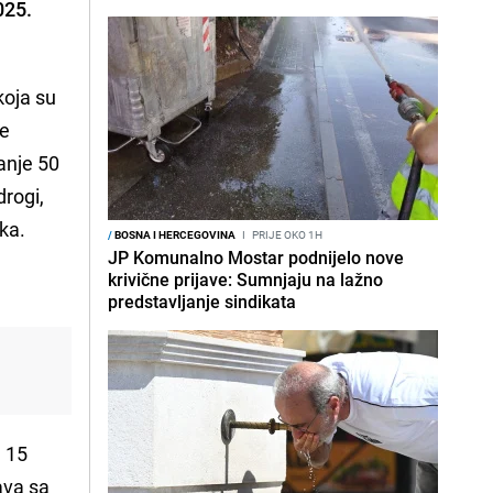
025.
koja su
te
anje 50
drogi,
ka.
/
BOSNA I HERCEGOVINA
I
PRIJE OKO 1H
JP Komunalno Mostar podnijelo nove
krivične prijave: Sumnjaju na lažno
predstavljanje sindikata
d 15
ava sa