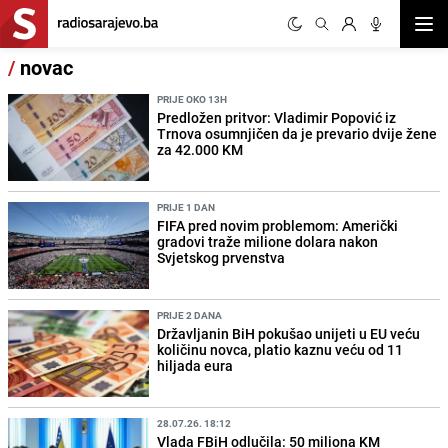
Otvor
/
novac
PRIJE OKO 13H
Predložen pritvor: Vladimir Popović iz
Trnova osumnjičen da je prevario dvije žene
za 42.000 KM
PRIJE 1 DAN
FIFA pred novim problemom: Američki
gradovi traže milione dolara nakon
Svjetskog prvenstva
PRIJE 2 DANA
Državljanin BiH pokušao unijeti u EU veću
količinu novca, platio kaznu veću od 11
hiljada eura
28.07.26. 18:12
Vlada FBiH odlučila: 50 miliona KM