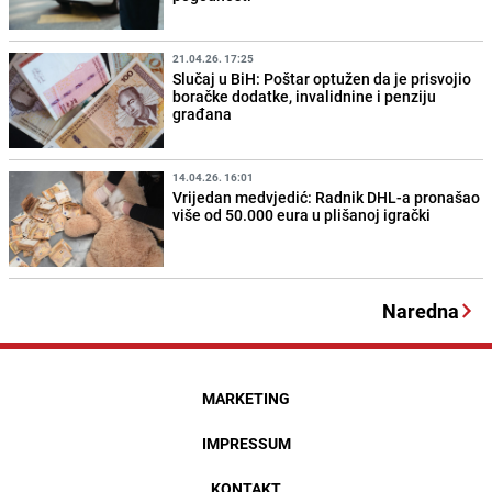
21.04.26. 17:25
Slučaj u BiH: Poštar optužen da je prisvojio
boračke dodatke, invalidnine i penziju
građana
14.04.26. 16:01
Vrijedan medvjedić: Radnik DHL-a pronašao
više od 50.000 eura u plišanoj igrački
Naredna
MARKETING
IMPRESSUM
KONTAKT