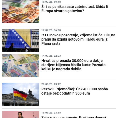
19.07.26. 16:48
Širi se panika, raste zabrinutost: Ukida li
Europa stvarno gotovinu?
17.07.26. 06:30
Iz EU novo upozorenje, vrijeme ističe: BiH na
pragu da izgubi gotovo milijardu eura iz
Plana rasta
14.07.26. 22:03
Hrvatica pronašla 30.000 eura dok je
starijem Nijemcu čistila kuću: Poznato
koliku je nagradu dobila
20.06.26. 13:12
Rezovi u Njemačkoj: Čak 400.000 osoba
ostaje bez dodatnih 300 eura
16.06.26. 23:15
Zvijezde upozoravaju: Kraj juna donosi