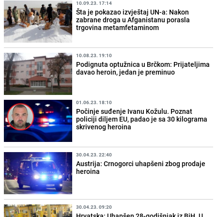
10.09.23. 17:14
Šta je pokazao izvještaj UN-a: Nakon
zabrane droga u Afganistanu porasla
trgovina metamfetaminom
10.08.23. 19:10
Podignuta optužnica u Brčkom: Prijateljima
davao heroin, jedan je preminuo
01.06.23. 18:10
Počinje suđenje Ivanu Kožulu. Poznat
policiji diljem EU, padao je sa 30 kilograma
skrivenog heroina
30.04.23. 22:40
Austrija: Crnogorci uhapšeni zbog prodaje
heroina
30.04.23. 09:20
Hrvatska: Uhapšen 28-godišnjak iz BiH. U