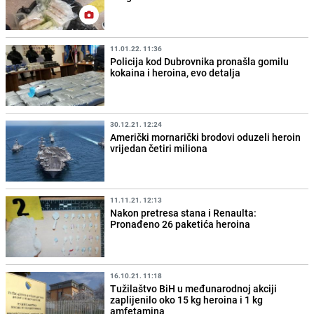
11.01.22. 11:36
Policija kod Dubrovnika pronašla gomilu
kokaina i heroina, evo detalja
30.12.21. 12:24
Američki mornarički brodovi oduzeli heroin
vrijedan četiri miliona
11.11.21. 12:13
Nakon pretresa stana i Renaulta:
Pronađeno 26 paketića heroina
16.10.21. 11:18
Tužilaštvo BiH u međunarodnoj akciji
zaplijenilo oko 15 kg heroina i 1 kg
amfetamina