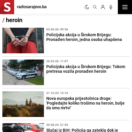
Otvor
/
heroin
02.06.26. 09:36
Policijska akcija u Širokom Brijegu:
Pronađen heroin, jedna osoba uhapšena
26.03.26. 11:07
Policijska akcija u Širokom Brijegu: Tokom
pretresa vozila pronađen heroin
21.10.24. 12:16
Nova europska prijestolnica droge:
'Pogledajte koliko trošimo na heroin, bolje
da smo mrtvi'
20.08.24. 21:55
Slučaj iz BiH: Policija ga zatekla dok je