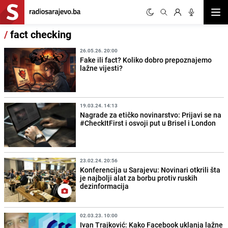
Otvor
/
fact checking
26.05.26. 20:00
Fake ili fact? Koliko dobro prepoznajemo
lažne vijesti?
19.03.24. 14:13
Nagrade za etičko novinarstvo: Prijavi se na
#CheckItFirst i osvoji put u Brisel i London
23.02.24. 20:56
Konferencija u Sarajevu: Novinari otkrili šta
je najbolji alat za borbu protiv ruskih
dezinformacija
02.03.23. 10:00
Ivan Trajković: Kako Facebook uklanja lažne