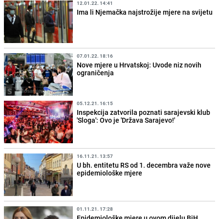
12.01.22. 14:41
Ima li Njemačka najstrožije mjere na svijetu
07.01.22. 18:16
Nove mjere u Hrvatskoj: Uvode niz novih
ograničenja
05.12.21. 16:15
Inspekcija zatvorila poznati sarajevski klub
'Sloga': Ovo je 'Država Sarajevo!'
16.11.21. 13:57
U bh. entitetu RS od 1. decembra važe nove
epidemiološke mjere
01.11.21. 17:28
Epidemiološke mjere u ovom dijelu BiH