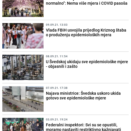
normalno": Nema više mjera i COVID pasoša
09.09.21. 13:03
Vlada FBiH usvojila prijedlog Kriznog štaba
o produženju epidemioloških mjera
08.09.21. 11:54
U Švedskoj ukidaju sve epidemiološke mjere
- objasnili i zašto
07.09.21. 17:38
Najava ministrice: Švedska uskoro ukida
gotovo sve epidemiološke mjere
03.09.21. 19:24
Federalni inspektori: Svi su se opustili,
moramo nastaviti restriktivno kažnjavati