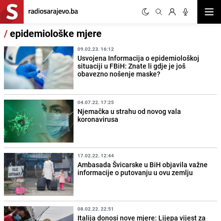
Otvor
/
epidemiološke mjere
09.02.23. 16:12
Usvojena Informacija o epidemiološkoj
situaciji u FBiH: Znate li gdje je još
obavezno nošenje maske?
04.07.22. 17:25
Njemačka u strahu od novog vala
koronavirusa
17.02.22. 12:44
Ambasada Švicarske u BiH objavila važne
informacije o putovanju u ovu zemlju
08.02.22. 22:51
Italija donosi nove mjere: Lijepa vijest za