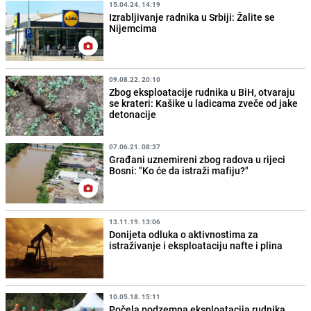
15.04.24. 14:19
Izrabljivanje radnika u Srbiji: Žalite se
Nijemcima
09.08.22. 20:10
Zbog eksploatacije rudnika u BiH, otvaraju
se krateri: Kašike u ladicama zveče od jake
detonacije
07.06.21. 08:37
Građani uznemireni zbog radova u rijeci
Bosni: "Ko će da istraži mafiju?"
13.11.19. 13:06
Donijeta odluka o aktivnostima za
istraživanje i eksploataciju nafte i plina
10.05.18. 15:11
Počela podzemna eksploatacija rudnika