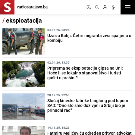
Otvor
/
eksploatacija
04.06.26. 08:24
Užas u Italiji: Četiri migranta živa spaljena u
kombiju
02.04.26. 13:35
Priprema se eksploatacija gipsa na Uni:
Hoće li se lokalno stanovništvo i turisti
gušiti u prašini?
20.12.25. 22:59
Slučaj kineske fabrike Linglong pod lupom
SAD: "Ono što smo doživjeli u Srbiji bio je
prinudni rad"
14.11.25. 18:23
Fatmiru Melićeviću određen pritvor, advokat