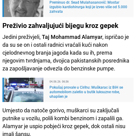
Preminuo dr. Sead Mulahasanović: Mostar
izgubio kardiohirurga koji je izveo više od 5.000
zahvata
Preživio zahvaljujući bijegu kroz gepek
Jedini preživjeli,
Taj Mohammad Alamyar
, ispričao je
da su se on i ostali radnici vraćali kući nakon
cjelodnevnog branja jagoda kada su ih, prema
njegovim tvrdnjama, dvojica pakistanskih posrednika
za zapošljavanje odvezla do benzinske pumpe.
04.06.26. 06:36
Pokušaj provale u Cirihu: Muškarac iz BiH se
automobilom zaletio u butik luksuzne robe,
uhapšen je
Umjesto da natoče gorivo, muškarci su zaključali
putnike u vozilu, polili kombi benzinom i zapalili ga.
Alamyar je uspio pobjeći kroz gepek, dok ostali nisu
imali šansu.