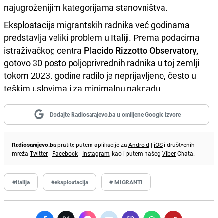
najugroženijim kategorijama stanovništva.
Eksploatacija migrantskih radnika već godinama
predstavlja veliki problem u Italiji. Prema podacima
istraživačkog centra
Placido Rizzotto Observatory,
gotovo 30 posto poljoprivrednih radnika u toj zemlji
tokom 2023. godine radilo je neprijavljeno, često u
teškim uslovima i za minimalnu naknadu.
Dodajte Radiosarajevo.ba u omiljene Google izvore
Radiosarajevo.ba
pratite putem aplikacije za
Android
|
iOS
i društvenih
mreža
Twitter
|
Facebook
|
Instagram
, kao i putem našeg
Viber
Chata.
#Italija
#eksploatacija
# MIGRANTI