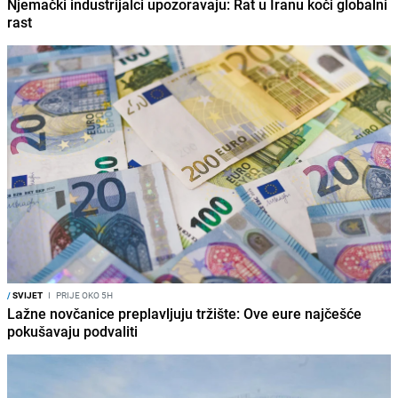
Njemački industrijalci upozoravaju: Rat u Iranu koči globalni
rast
/
SVIJET
I
PRIJE OKO 5H
Lažne novčanice preplavljuju tržište: Ove eure najčešće
pokušavaju podvaliti