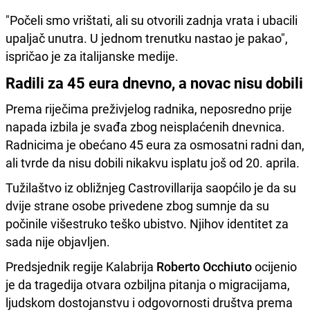
"Počeli smo vrištati, ali su otvorili zadnja vrata i ubacili
upaljač unutra. U jednom trenutku nastao je pakao",
ispričao je za italijanske medije.
Radili za 45 eura dnevno, a novac nisu dobili
Prema riječima preživjelog radnika, neposredno prije
napada izbila je svađa zbog neisplaćenih dnevnica.
Radnicima je obećano 45 eura za osmosatni radni dan,
ali tvrde da nisu dobili nikakvu isplatu još od 20. aprila.
Tužilaštvo iz obližnjeg Castrovillarija saopćilo je da su
dvije strane osobe privedene zbog sumnje da su
počinile višestruko teško ubistvo. Njihov identitet za
sada nije objavljen.
Predsjednik regije Kalabrija
Roberto Occhiuto
ocijenio
je da tragedija otvara ozbiljna pitanja o migracijama,
ljudskom dostojanstvu i odgovornosti društva prema