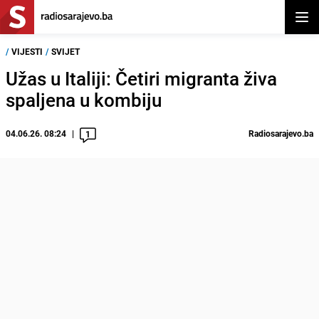
Otvor
/
VIJESTI
/
SVIJET
Užas u Italiji: Četiri migranta živa
spaljena u kombiju
04.06.26. 08:24
Radiosarajevo.ba
1