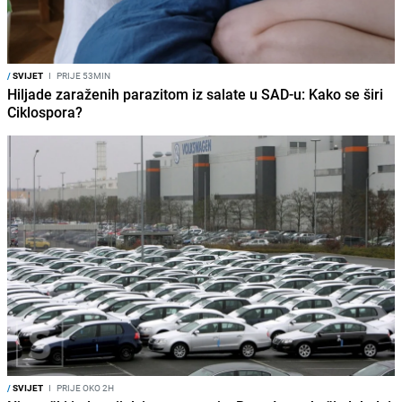
/
SVIJET
I
PRIJE 53MIN
Hiljade zaraženih parazitom iz salate u SAD-u: Kako se širi
Ciklospora?
/
SVIJET
I
PRIJE OKO 2H