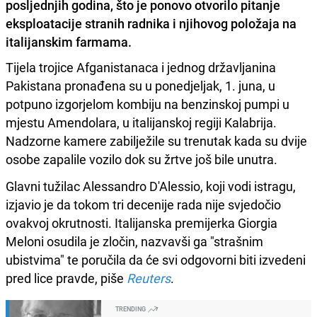
posljednjih godina, što je ponovo otvorilo pitanje
eksploatacije stranih radnika i njihovog položaja na
italijanskim farmama.
Tijela trojice Afganistanaca i jednog državljanina
Pakistana pronađena su u ponedjeljak, 1. juna, u
potpuno izgorjelom kombiju na benzinskoj pumpi u
mjestu Amendolara, u italijanskoj regiji Kalabrija.
Nadzorne kamere zabilježile su trenutak kada su dvije
osobe zapalile vozilo dok su žrtve još bile unutra.
Glavni tužilac Alessandro D'Alessio, koji vodi istragu,
izjavio je da tokom tri decenije rada nije svjedočio
ovakvoj okrutnosti. Italijanska premijerka Giorgia
Meloni osudila je zločin, nazvavši ga "strašnim
ubistvima" te poručila da će svi odgovorni biti izvedeni
pred lice pravde, piše
Reuters
.
TRENDING