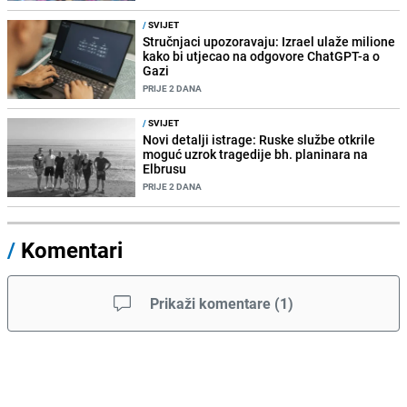
/
SVIJET
Stručnjaci upozoravaju: Izrael ulaže milione
kako bi utjecao na odgovore ChatGPT-a o
Gazi
PRIJE 2 DANA
/
SVIJET
Novi detalji istrage: Ruske službe otkrile
moguć uzrok tragedije bh. planinara na
Elbrusu
PRIJE 2 DANA
/
Komentari
Prikaži komentare
(
1
)