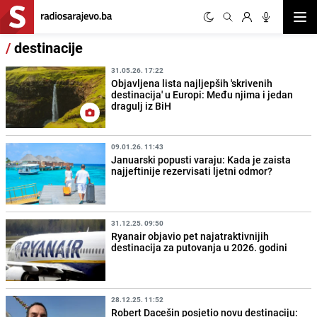
Otvor
/
destinacije
31.05.26. 17:22
Objavljena lista najljepših 'skrivenih
destinacija' u Europi: Među njima i jedan
dragulj iz BiH
09.01.26. 11:43
Januarski popusti varaju: Kada je zaista
najjeftinije rezervisati ljetni odmor?
31.12.25. 09:50
Ryanair objavio pet najatraktivnijih
destinacija za putovanja u 2026. godini
28.12.25. 11:52
Robert Dacešin posjetio novu destinaciju: