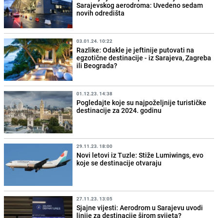
Sarajevskog aerodroma: Uvedeno sedam
novih odredišta
03.01.24. 10:22
Razlike: Odakle je jeftinije putovati na
egzotične destinacije - iz Sarajeva, Zagreba
ili Beograda?
01.12.23. 14:38
Pogledajte koje su najpoželjnije turističke
destinacije za 2024. godinu
29.11.23. 18:00
Novi letovi iz Tuzle: Stiže Lumiwings, evo
koje se destinacije otvaraju
27.11.23. 13:05
Sjajne vijesti: Aerodrom u Sarajevu uvodi
linije za destinacije širom svijeta?