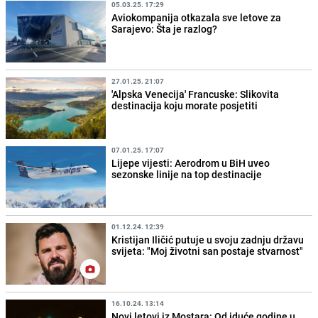
05.03.25. 17:29
Aviokompanija otkazala sve letove za
Sarajevo: Šta je razlog?
27.01.25. 21:07
'Alpska Venecija' Francuske: Slikovita
destinacija koju morate posjetiti
07.01.25. 17:07
Lijepe vijesti: Aerodrom u BiH uveo
sezonske linije na top destinacije
01.12.24. 12:39
Kristijan Iličić putuje u svoju zadnju državu
svijeta: "Moj životni san postaje stvarnost"
16.10.24. 13:14
Novi letovi iz Mostara: Od iduće godine u