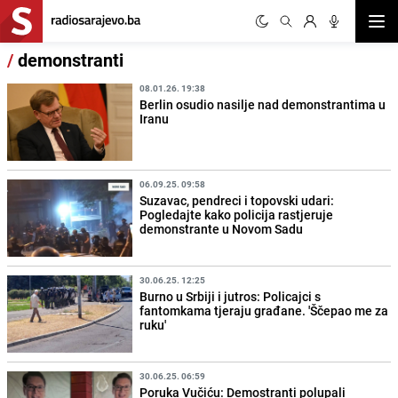
Otvor
/
demonstranti
08.01.26. 19:38
Berlin osudio nasilje nad demonstrantima u
Iranu
06.09.25. 09:58
Suzavac, pendreci i topovski udari:
Pogledajte kako policija rastjeruje
demonstrante u Novom Sadu
30.06.25. 12:25
Burno u Srbiji i jutros: Policajci s
fantomkama tjeraju građane. 'Ščepao me za
ruku'
30.06.25. 06:59
Poruka Vučiću: Demostranti polupali