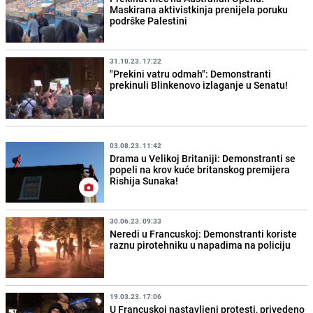
Maskirana aktivistkinja prenijela poruku
podrške Palestini
31.10.23. 17:22
"Prekini vatru odmah": Demonstranti
prekinuli Blinkenovo izlaganje u Senatu!
03.08.23. 11:42
Drama u Velikoj Britaniji: Demonstranti se
popeli na krov kuće britanskog premijera
Rishija Sunaka!
30.06.23. 09:33
Neredi u Francuskoj: Demonstranti koriste
raznu pirotehniku u napadima na policiju
19.03.23. 17:06
U Francuskoj nastavljeni protesti, privedeno