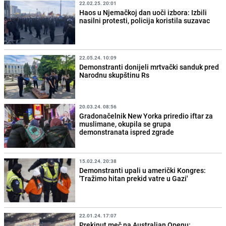
22.02.25. 20:01
Haos u Njemačkoj dan uoči izbora: Izbili
nasilni protesti, policija koristila suzavac
22.05.24. 10:09
Demonstranti donijeli mrtvački sanduk pred
Narodnu skupštinu Rs
20.03.24. 08:56
Gradonačelnik New Yorka priredio iftar za
muslimane, okupila se grupa
demonstranata ispred zgrade
15.02.24. 20:38
Demonstranti upali u američki Kongres:
'Tražimo hitan prekid vatre u Gazi'
22.01.24. 17:07
Prekinut meč na Australian Openu: