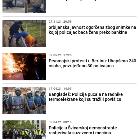
27.11.21. 20:59
Srbijanska javnost ogorčena zbog snimke na
kojoj policajac baca ženu preko bankine
02.05.21. 17:25
Prvomajski protesti u Berlinu: Uhapšeno 240
osoba, povrijeđeno 30 policajaca
17.04.21. 14:05
Bangladeš: Policija pucala na radnike
termoelekrane koji su tražili povišicu
03.04.21. 08:15
Policija u Švicarskoj demonstrante
rastjerivala suzavcem i mecima