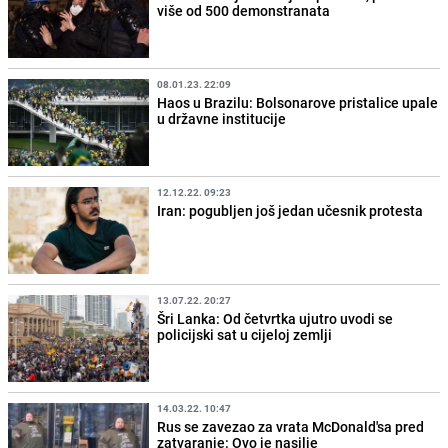
više od 500 demonstranata
08.01.23. 22:09
Haos u Brazilu: Bolsonarove pristalice upale
u državne institucije
12.12.22. 09:23
Iran: pogubljen još jedan učesnik protesta
13.07.22. 20:27
Šri Lanka: Od četvrtka ujutro uvodi se
policijski sat u cijeloj zemlji
14.03.22. 10:47
Rus se zavezao za vrata McDonald'sa pred
zatvaranje: Ovo je nasilje