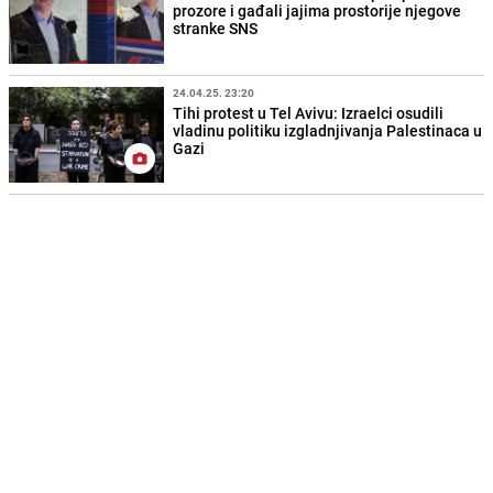
prozore i gađali jajima prostorije njegove
stranke SNS
24.04.25. 23:20
Tihi protest u Tel Avivu: Izraelci osudili
vladinu politiku izgladnjivanja Palestinaca u
Gazi